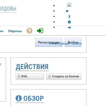
лдовы
ио
Опросы
Регистрация
Войти
Регистрация
·
Войти
Е
ДЕЙСТВИЯ
RSS
Следить за блогом
ОБЗОР