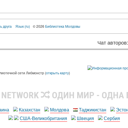
ь друга
Язык (ru)
© 2026
Библиотека Молдовы
Чат авторов
лиотечной сети Либмонстр (
открыть карту
)
R NETWORK
ОДИН МИР - ОДНА
аина
Казахстан
Молдова
Таджикистан
Эсто
США-Великобритания
Швеция
Сербия