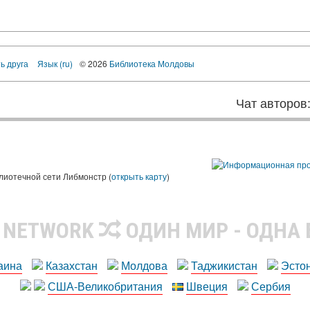
ь друга
Язык (ru)
© 2026
Библиотека Молдовы
Чат авторов
лиотечной сети Либмонстр (
открыть карту
)
R NETWORK
ОДИН МИР - ОДНА
аина
Казахстан
Молдова
Таджикистан
Эсто
США-Великобритания
Швеция
Сербия