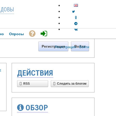
довы
ио
Опросы
Регистрация
·
Войти
Регистрация
Войти
Е
ДЕЙСТВИЯ
RSS
Следить за блогом
ОБЗОР