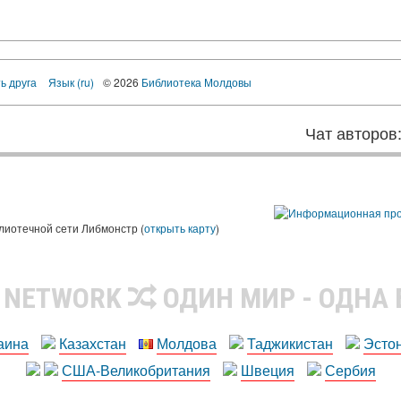
ь друга
Язык (ru)
© 2026
Библиотека Молдовы
Чат авторов
лиотечной сети Либмонстр (
открыть карту
)
R NETWORK
ОДИН МИР - ОДНА
аина
Казахстан
Молдова
Таджикистан
Эсто
США-Великобритания
Швеция
Сербия