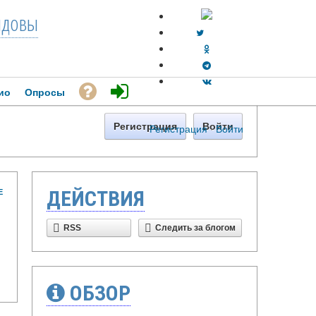
довы
ио
Опросы
Регистрация
Войти
Регистрация
·
Войти
Е
ДЕЙСТВИЯ
RSS
Следить за блогом
ОБЗОР