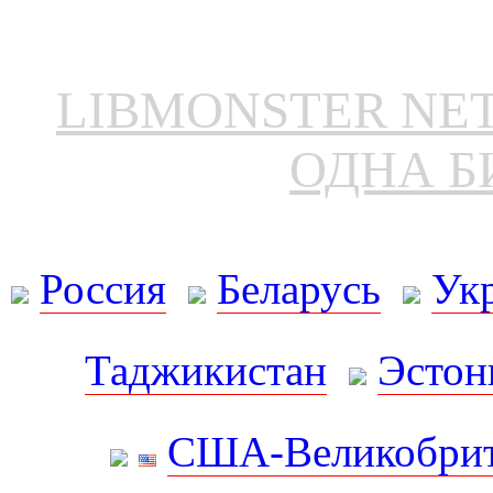
LIBMONSTER N
ОДНА Б
Россия
Беларусь
Ук
Таджикистан
Эстон
США-Великобрит