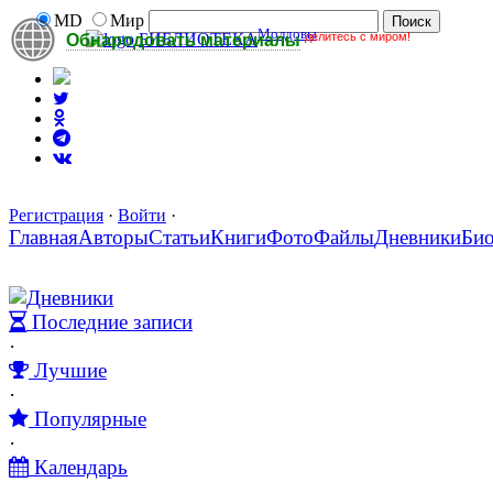
MD
Мир
Молдовы
делитесь с миром!
БИБЛИОТЕКА
Обнародовать материалы
Регистрация
·
Войти
·
Главная
Авторы
Статьи
Книги
Фото
Файлы
Дневники
Би
Дневники
Последние записи
·
Лучшие
·
Популярные
·
Календарь