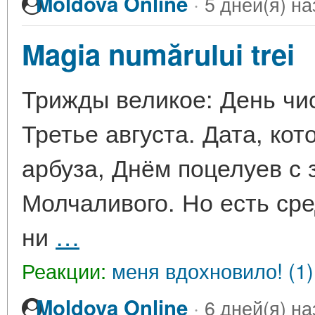
·
Moldova Online
5 дней(я) на
Magia numărului trei
Трижды великое: День чис
Третье августа. Дата, ко
арбуза, Днём поцелуев с
Молчаливого. Но есть сре
ни
…
Реакции:
меня вдохновило! (1)
·
Moldova Online
6 дней(я) на