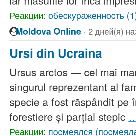
iar măsurile lor încă impre
Реакции:
обескураженность (1
·
Moldova Online
2 дней(я) на
Ursi din Ucraina
Ursus arctos — cel mai mare 
singurul reprezentant al fami
specie a fost răspândit pe î
forestiere și parțial stepic
Реакции:
посмеялся (посмеяла