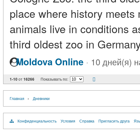
place where history meets 
animals live in conditions a
third oldest zoo in German
·
Moldova Online
10 дней(я) 
1-10
от
16266
Показывать по:
›
Главная
Дневники
Конфиденциальность
Условия
Справка
Пригласить друга
Язы