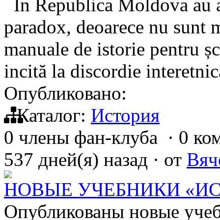
În Republica Moldova au ap
paradox, deoarece nu sunt 
manuale de istorie pentru șc
incită la discordie interetn
Опубликовано:
Каталог:
История
0 члены фан-клуба
·
0 ко
537 дней(я) назад
·
от
Вяч
НОВЫЕ УЧЕБНИКИ «ИС
Опубликованы новые учеб