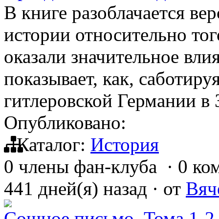
В книге разоблачается ве
истории относительно тог
оказали значительное вли
показывает, как, саботиру
гитлеровской Германии в
Опубликовано:
Каталог:
История
0 члены фан-клуба
·
0 ко
441 дней(я) назад
·
от
Вяч
Сошное письмо. Тома 1-2