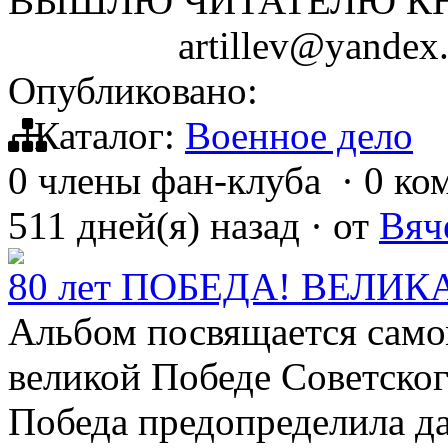
ВЫШЛЮ ЧИТАТЕЛЮ К
artillev@yandex.r
Опубликовано:
Каталог:
Военное дело
0 члены фан-клуба
·
0 ко
511 дней(я) назад
·
от
Вяч
80 лет ПОБЕДА! ВЕЛИК
Альбом посвящается само
великой Победе Советско
Победа предопределила да