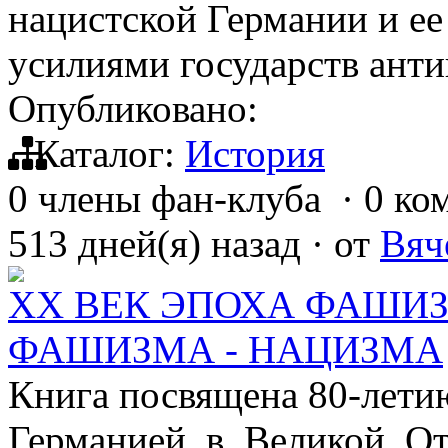
нацистской Германии и е
усилиями государств ант
Опубликовано:
Каталог:
История
0 члены фан-клуба
·
0 ко
513 дней(я) назад
·
от
Вяч
XX ВЕК ЭПОХА ФАШИЗ
ФАШИЗМА - НАЦИЗМА
Книга посвящена 80-лети
Германией в Великой Оте