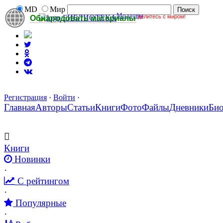
MD
Мир
Молдовы
делитесь с миром!
БИБЛИОТЕКА
Обнародовать материалы
Регистрация
·
Войти
·
Главная
Авторы
Статьи
Книги
Фото
Файлы
Дневники
Би
Книги
Новинки
·
С рейтингом
·
Популярные
·