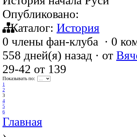
История начала Руси
Опубликовано:
Каталог:
История
0 члены фан-клуба
·
0 ко
558 дней(я) назад
·
от
Вяч
29-42
от
139
Показывать по:
1
2
3
4
5
6
Главная
›