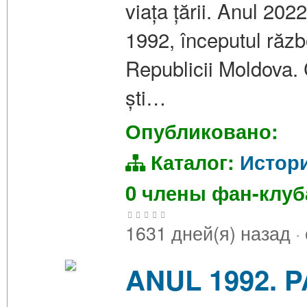
viața țării. Anul 20
1992, începutul războ
Republicii Moldova. 
ști…
Опубликовано:
Каталог:
Истор
0 члены фан-клу
1631 дней(я) назад
·
ANUL 1992. 