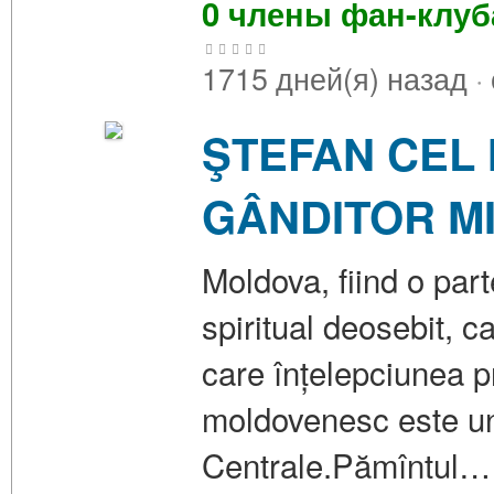
0 члены фан-клу
1715 дней(я) назад
·
ŞTEFAN CEL 
GÂNDITOR MI
Moldova, fiind o part
spiritual deosebit, c
care înțelepciunea 
moldovenesc este unu
Centrale.Pămîntul…