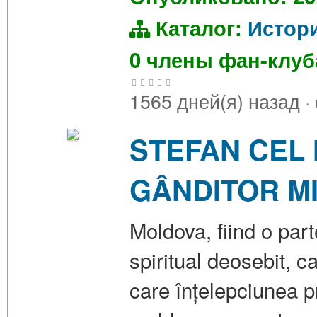
Каталог:
Истор
0 члены фан-клу
1565 дней(я) назад
·
STEFAN CEL 
GÂNDITOR MI
Moldova, fiind o part
spiritual deosebit, c
care înțelepciunea 