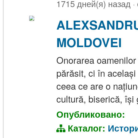
1715 дней(я) назад
·
ALEXSANDRU
MOLDOVEI
Onorarea oamenilor m
părăsit, ci în acelaș
ceea ce are o națiune
cultură, biserică, îș
Опубликовано:
Каталог:
Истор