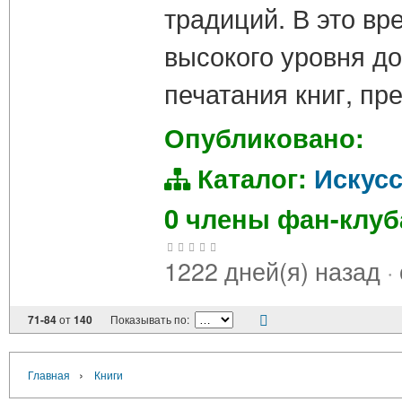
традиций. В это в
высокого уровня до
печатания книг, п
Опубликовано:
Каталог:
Искус
0 члены фан-клу
1222 дней(я) назад
·
71-84
от
140
Показывать по:
›
Главная
Книги