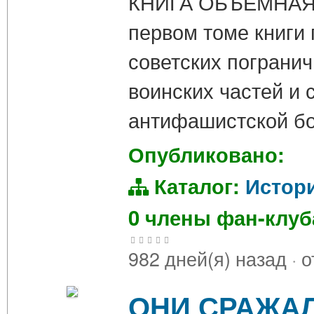
КНИГА ОБЪЕМНАЯ 
первом томе книги 
советских погранич
воинских частей и
антифашистской бо
Опубликовано:
Каталог:
Истор
0 члены фан-клу
982 дней(я) назад
·
о
ОНИ СРАЖАЛ