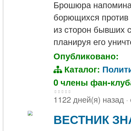
Брошюра напоминае
борющихся против в
из сторон бывших 
планируя его уничт
Опубликовано:
Каталог:
Полит
0 члены фан-клу
1122 дней(я) назад
·
ВЕСТНИК ЗНА