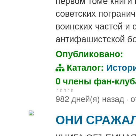
первом томе книги 
советских погранич
воинских частей и
антифашистской бо
Опубликовано:
Каталог:
Истор
0 члены фан-клу
982 дней(я) назад
·
о
ОНИ СРАЖАЛ