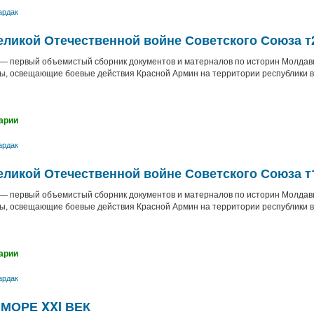
ардак
ликой Отечественной войне Советского Союза т
— первый объемистый сборник документов и матерналов по историн Молдави
, освещающие боевые действия Красной Армин на территории республики в 1
арии
ардак
ликой Отечественной войне Советского Союза т
— первый объемистый сборник документов и матерналов по историн Молдави
, освещающие боевые действия Красной Армин на территории республики в 1
арии
ардак
МОРЕ XXI ВЕК