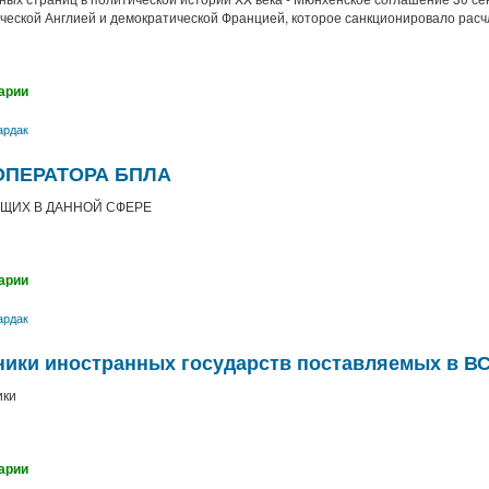
еской Англией и демократической Францией, которое санкционировало расч
арии
ардак
ОПЕРАТОРА БПЛА
ЩИХ В ДАННОЙ СФЕРЕ
арии
ардак
ники иностранных государств поставляемых в В
ики
арии