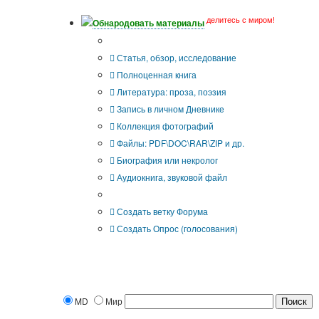
делитесь с миром!
Обнародовать материалы
Что Вы публикуете?
Статья, обзор, исследование
Полноценная книга
Литература: проза, поэзия
Запись в личном Дневнике
Коллекция фотографий
Файлы: PDF\DOC\RAR\ZIP и др.
Биография или некролог
Аудиокнига, звуковой файл
Дополнительные опции:
Создать ветку Форума
Создать Опрос (голосования)
MD
Мир