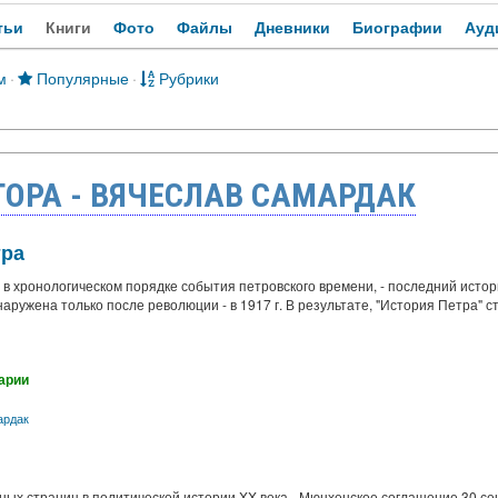
тьи
Книги
Фото
Файлы
Дневники
Биографии
Ауд
м
·
Популярные
·
Рубрики
ТОРА - ВЯЧЕСЛАВ САМАРДАК
тра
 в хронологическом порядке события петровского времени, - последний исто
наружена только после революции - в 1917 г. В результате, "История Петра"
арии
ардак
ных страниц в политической истории XX века - Мюнхенское соглашение 30 се