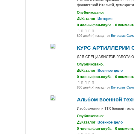
фашистской Италией, демократич
Опубликовано:
Каталог:
История
0 члены фан-клуба
·
0 коммент
809 дней(я) назад
·
от
Вячеслав Сам
КУРС АРТИЛЛЕРИИ 
ДЛЯ СПЕЦИАЛИСТОВ РАБОТАЮ
Опубликовано:
Каталог:
Военное дело
0 члены фан-клуба
·
0 коммент
860 дней(я) назад
·
от
Вячеслав Сам
Альбом военной тех
Изображения и ТТХ боевой техн
Опубликовано:
Каталог:
Военное дело
0 члены фан-клуба
·
0 коммент