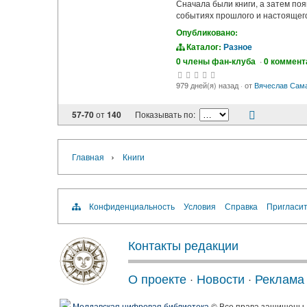
Сначала были книги, а затем п
событиях прошлого и настоящего
Опубликовано:
Каталог:
Разное
0 члены фан-клуба
·
0 коммент
979 дней(я) назад
·
от
Вячеслав Сам
57-70
от
140
Показывать по:
›
Главная
Книги
Конфиденциальность
Условия
Справка
Пригласит
Контакты редакции
О проекте
·
Новости
·
Реклама
Молдавская цифровая библиотека
© Все права защищены