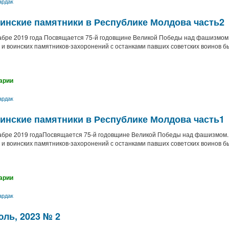
ардак
инские памятники в Республике Молдова часть2
екабре 2019 года Посвящается 75-й годовщине Великой Победы над фашизмо
 и воинских памятников-захоронений с останками павших советских воинов
арии
ардак
инские памятники в Республике Молдова часть1
декабре 2019 годаПосвящается 75-й годовщине Великой Победы над фашизмом
 и воинских памятников-захоронений с останками павших советских воинов
арии
ардак
ль, 2023 № 2