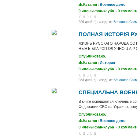
Каталог:
Военное дело
0 члены фан-клуба
·
0 коммент
929 дней(я) назад
·
от
Вячеслав Сам
ПОЛНАЯ ИСТОРІЯ Р
ЖИЗНЬ РУССКАГО НАРОДА СО 
НЫНЪ БЛА ГОП ОЛ УЧНО Ц А Р С
Опубликовано:
Каталог:
История
0 члены фан-клуба
·
0 коммент
933 дней(я) назад
·
от
Вячеслав Сам
СПЕЦИАЛЬНА ВОЕННА
В книге освещаются ключевые с
Федерации СВО на Украине, полу
Опубликовано:
Каталог:
Военное дело
0 члены фан-клуба
·
0 коммент