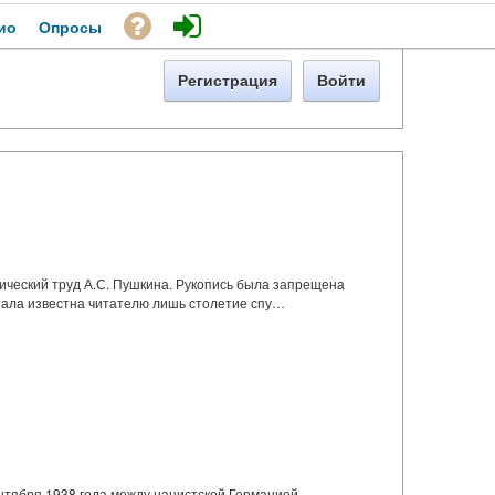
ио
Опросы
Регистрация
Войти
рический труд А.С. Пушкина. Рукопись была запрещена
 стала известна читателю лишь столетие спу…
нтября 1938 года между нацистской Германией,