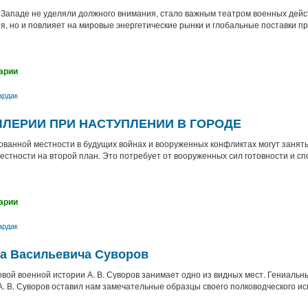
 Западе не уделяли должного внимания, стало важным театром военных дейст
я, но и повлияет на мировые энергетические рынки и глобальные поставки п
арии
ардак
ЛЕРИИ ПРИ НАСТУПЛЕНИИ В ГОРОДЕ
ванной местности в будущих войнах и вооруженных конфликтах могут занят
естности на второй план. Это потребует от вооруженных сил готовности и с
арии
ардак
а Васильевича Суворов
вой военной истории А. В. Суворов занимает одно из видных мест. Гениальн
. В. Суворов оставил нам замечательные образцы своего полководческого иск