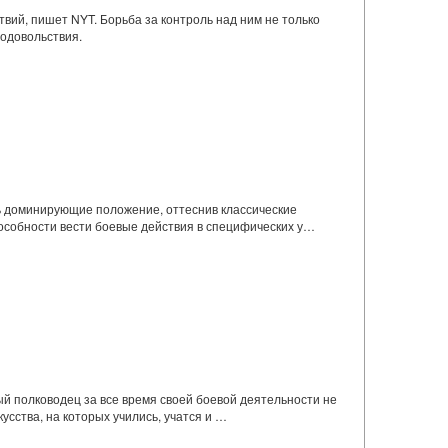
вий, пишет NYT. Борьба за контроль над ним не только
родовольствия.
ь доминирующие положение, оттеснив классические
пособности вести боевые действия в специфических у…
ый полководец за все время своей боевой деятельности не
усства, на которых учились, учатся и …