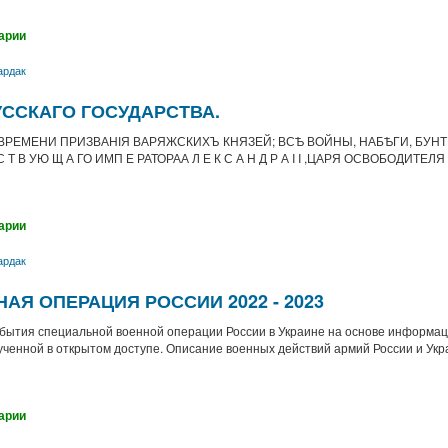
арии
ардак
УССКАГО ГОСУДАРСТВА.
ВРЕМЕНИ ПРИЗВАНІЯ ВАРЯЖ­СКИХЪ КНЯЗЕЙ; ВСѢ ВОЙНЫ, НАБѢГИ, БУНТ
 Т В УЮ Щ А ГО ИМП Е РАТОРАА Л Е К С А Н Д Р А I I ,ЦАРЯ ОСВОБОДИТЕЛ
арии
ардак
Я ОПЕРАЦИЯ РОССИИ 2022 - 2023
обытия специальной военной операции России в Украине на основе информа
ченной в открытом доступе. Описание военных действий армий России и Укра
арии