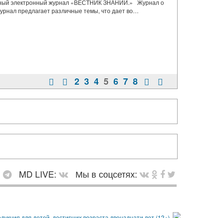
твенный электронный журнал «ВЕСТНИК ЗНАНИЙ.» Журнал о
урнал предлагает различные темы, что дает во…
2
3
4
5
6
7
8
:
MD LIVE:
Мы в соцсетях: