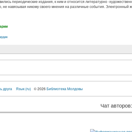
оявились периодические издания, к ним и относится литературно -художес
, не навязывая никому своего мнения на различные события. Электронный ж
арии
ардак
ь друга
Язык (ru)
© 2026
Библиотека Молдовы
Чат авторов