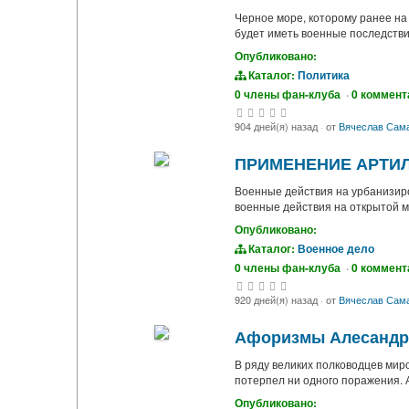
Черное море, которому ранее на
будет иметь военные последстви
Опубликовано:
Каталог:
Политика
0 члены фан-клуба
·
0 коммент
904 дней(я) назад
·
от
Вячеслав Сам
ПРИМЕНЕНИЕ АРТИЛ
Военные действия на урбанизиро
военные действия на открытой м
Опубликовано:
Каталог:
Военное дело
0 члены фан-клуба
·
0 коммент
920 дней(я) назад
·
от
Вячеслав Сам
Афоризмы Алесандр
В ряду великих полководцев миро
потерпел ни одного поражения. А
Опубликовано: