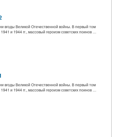
2
и вгоды Великой Отечественной войны. В первый том
941 и 1944 гг., массовый героизм советских поинов …
1
и вгоды Великой Отечественной войны. В первый том
941 и 1944 гг., массовый героизм советских поинов …