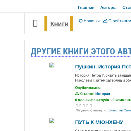
Главная
Авторы
Ста
Новинки
·
С рейтинго
Книги
ДРУГИЕ КНИГИ ЭТОГО АВ
Пушкин. История Пе
История Петра I", охватывающая
Николаем I, затем затеряна и об
Опубликовано:
Каталог:
История
0 члены фан-клуба
·
0 коммент
792 дней(я) назад
·
от
Вячеслав Сам
ПУТЬ К МЮНХЕНУ
Статья о самых мрачных и позор