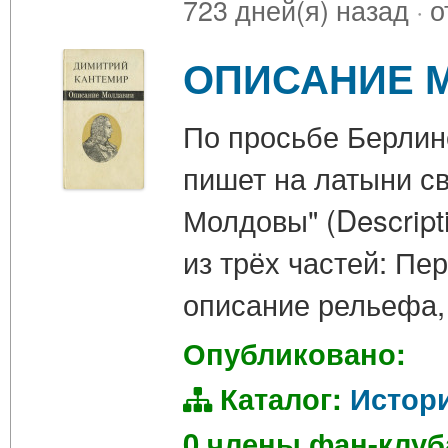
723 дней(я) назад
·
о
ОПИСАНИЕ 
По просьбе Берлин
пишет на латыни с
Молдовы" (Descripti
из трёх частей: Пе
описание рельефа,
Опубликовано:
Каталог:
Истор
0 члены фан-клу