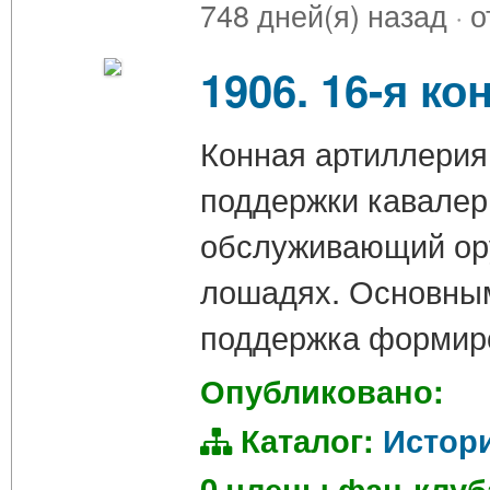
748 дней(я) назад
·
о
1906. 16-я к
Конная артиллерия
поддержки кавалери
обслуживающий ору
лошадях. Основным
поддержка формиро
Опубликовано:
Каталог:
Истор
0 члены фан-клу