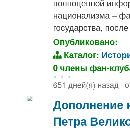
полноценной инфор
национализма – фа
государства, посл
Опубликовано:
Каталог:
Истор
0 члены фан-клу
651 дней(я) назад
·
о
Дополнение к
Петра Велик