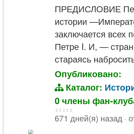
ПРЕДИСЛОВИЕ Перв
истории —Император
заключается всех п
Петре I. И, — стра
стараясь набросить
Опубликовано:
Каталог:
Истор
0 члены фан-клу
671 дней(я) назад
·
о