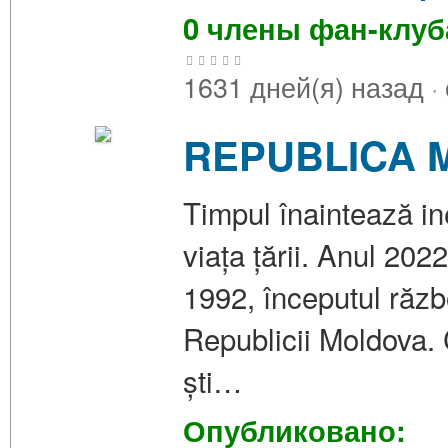
0 члены фан-клу
1631 дней(я) назад
·
REPUBLICA M
Timpul înaintează in
viața țării. Anul 20
1992, începutul războ
Republicii Moldova. 
ști…
Опубликовано: