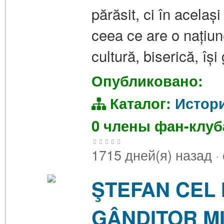
părăsit, ci în acelaș
ceea ce are o națiune
cultură, biserică, îș
Опубликовано:
Каталог:
Истор
0 члены фан-клу
1715 дней(я) назад
·
ŞTEFAN CEL 
GÂNDITOR MI