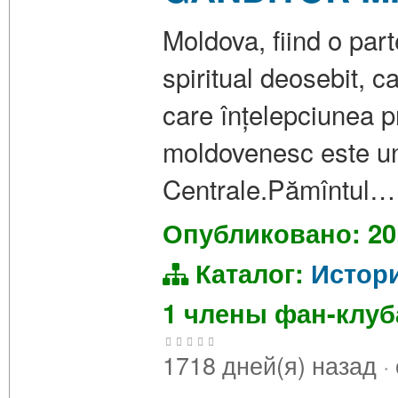
Moldova, fiind o part
spiritual deosebit, c
care înțelepciunea 
moldovenesc este unu
Centrale.Pămîntul…
Опубликовано: 20
Каталог:
Истор
1 члены фан-клу
1718 дней(я) назад
·