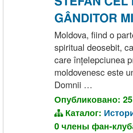
STEFAN CEL 
GÂNDITOR MI
Moldova, fiind o part
spiritual deosebit, c
care înțelepciunea 
moldovenesc este unu
Domnii …
Опубликовано: 25
Каталог:
Истор
0 члены фан-клу