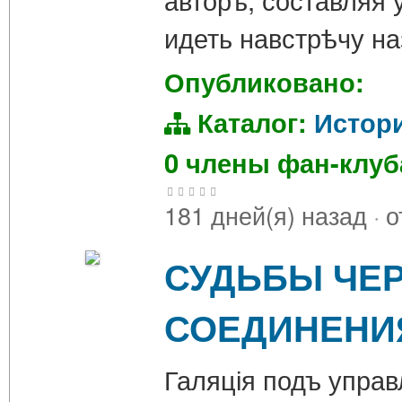
идеть навстрѣчу н
Опубликовано:
Каталог:
Истор
0 члены фан-клу
181 дней(я) назад
·
о
СУДЬБЫ ЧЕР
СОЕДИНЕНИ
Галяція подъ управ