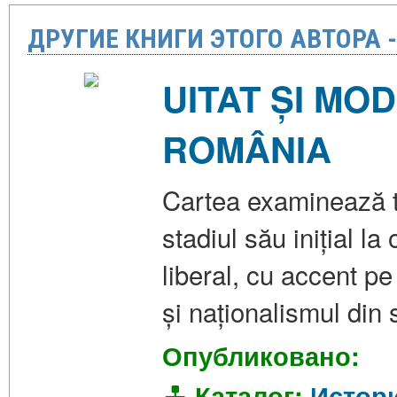
ДРУГИЕ КНИГИ ЭТОГО АВТОРА 
UITAT ȘI MO
ROMÂNIA
Cartea examinează t
stadiul său inițial l
liberal, cu accent p
și naționalismul din
Опубликовано:
Каталог:
Истор