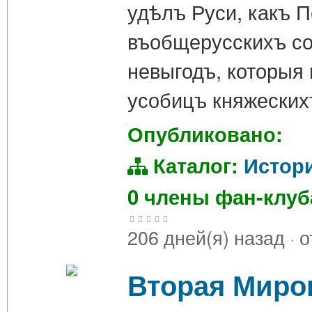
удѣлъ Руси, какъ П
въобщерусскихъ со
невыгодъ, которыя 
усобицъ княжеских
Опубликовано:
Каталог:
Истор
0 члены фан-клу
206 дней(я) назад
·
о
Вторая Миров