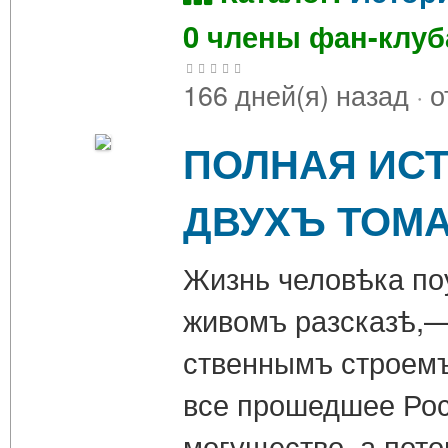
0 члены фан-клу
166 дней(я) назад
·
о
ПОЛНАЯ ИСТО
ДВУХЪ ТОМА
Жизнь человѣка поу
живомъ разсказѣ,—ж
ственнымъ строемъ
все прошедшее Росс
могущество, а пот