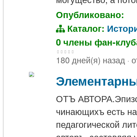
Опубликовано:
Каталог:
Истор
0 члены фан-клу
180 дней(я) назад
·
о
Элементарный
ОТЪ АВТОРА.Эпизод
чинающихъ есть на
педагогической лит
авторъ, составляя 