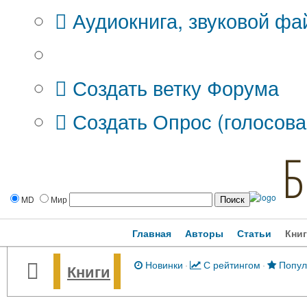
Аудиокнига, звуковой фа
Дополнительные опции:
Создать ветку Форума
Создать Опрос (голосова
Б
MD
Мир
Главная
Авторы
Статьи
Кни
Новинки
·
С рейтингом
·
Попул
Книги