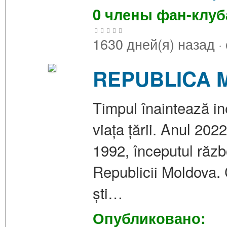
0 члены фан-клу
1630 дней(я) назад
·
REPUBLICA M
Timpul înaintează in
viața țării. Anul 20
1992, începutul războ
Republicii Moldova. 
ști…
Опубликовано: