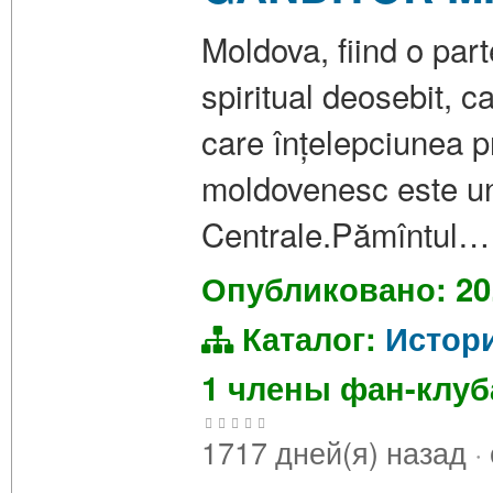
Moldova, fiind o part
spiritual deosebit, c
care înțelepciunea 
moldovenesc este unu
Centrale.Pămîntul…
Опубликовано: 20
Каталог:
Истор
1 члены фан-клу
1717 дней(я) назад
·