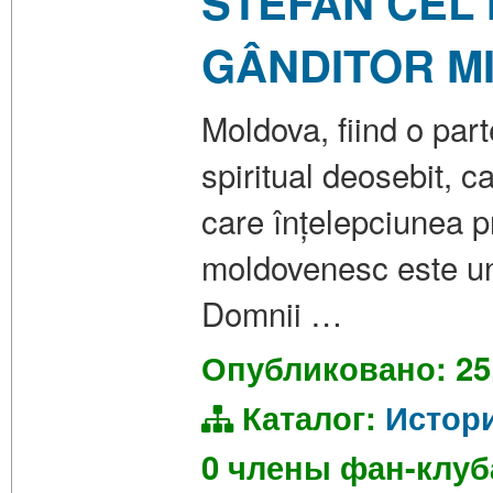
STEFAN CEL 
GÂNDITOR MI
Moldova, fiind o part
spiritual deosebit, c
care înțelepciunea 
moldovenesc este unu
Domnii …
Опубликовано: 25
Каталог:
Истор
0 члены фан-клу