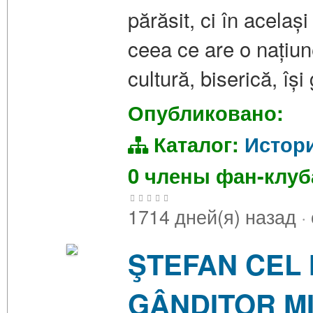
părăsit, ci în acelaș
ceea ce are o națiune
cultură, biserică, îș
Опубликовано:
Каталог:
Истор
0 члены фан-клу
1714 дней(я) назад
·
ŞTEFAN CEL 
GÂNDITOR MI