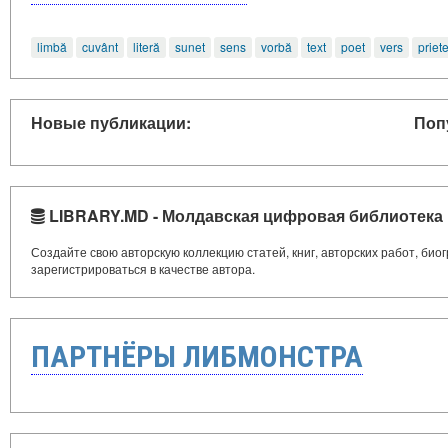
limbă
cuvânt
literă
sunet
sens
vorbă
text
poet
vers
priet
Новые публикации:
Поп
LIBRARY.MD - Молдавская цифровая библиотека
Создайте свою авторскую коллекцию статей, книг, авторских работ, би
зарегистрироваться в качестве автора.
ПАРТНЁРЫ ЛИБМОНСТРА