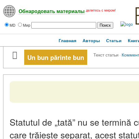
делитесь с миром!
Обнародовать материалы
MD
Мир
Главная
Авторы
Статьи
Книг
Текст статьи
·
Коммен
Un bun părinte bun
Statutul de „tată” nu se termină c
care trăiește separat, acest statu