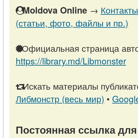
→
Контакты
Moldova Online
(статьи, фото, файлы и пр.)
Официальная страница авто
https://library.md/Libmonster
Искать материалы публикато
Либмонстр (весь мир)
•
Googl
Постоянная ссылка для