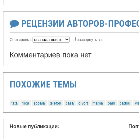
РЕЦЕНЗИИ АВТОРОВ-ПРОФЕ
Сортировка:
развернуть все
Комментариев пока нет
ПОХОЖИЕ ТЕМЫ
tată
fiică
școală
telefon
casă
divort
mamă
bani
cadou
vi
Новые публикации:
Поп