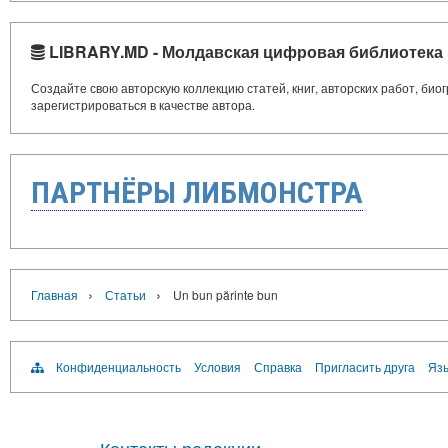
LIBRARY.MD - Молдавская цифровая библиотека
Создайте свою авторскую коллекцию статей, книг, авторских работ, би
зарегистрироваться в качестве автора.
ПАРТНЁРЫ ЛИБМОНСТРА
›
›
Главная
Статьи
Un bun părinte bun
Конфиденциальность
Условия
Справка
Пригласить друга
Язы