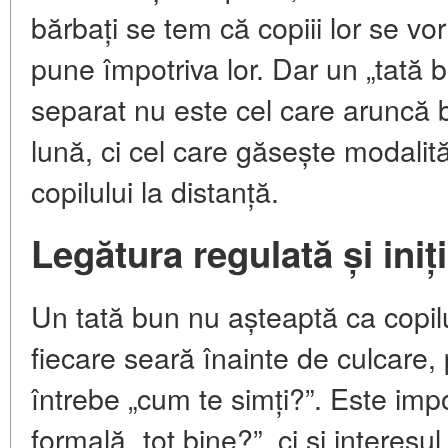
bărbați se tem că copiii lor se vo
pune împotriva lor. Dar un „tată b
separat nu este cel care aruncă
lună, ci cel care găsește modalităț
copilului la distanță.
Legătura regulată și iniți
Un tată bun nu așteaptă ca copilu
fiecare seară înainte de culcare, 
întrebe „cum te simți?”. Este imp
formală „tot bine?”, ci și interesul