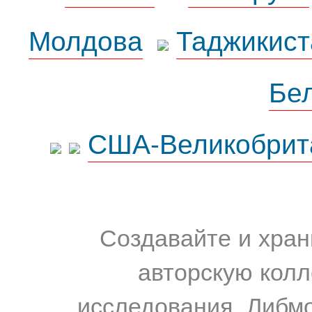
Молдова
Таджикист
Бе
США-Великобрит
Создавайте и хран
авторскую колл
исследования. Либм