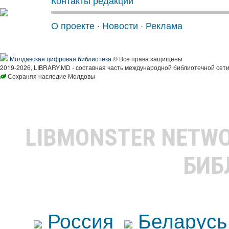
Контакты редакции
О проекте
·
Новости
·
Реклама
Молдавская цифровая библиотека
© Все права защищены
2019-2026, LIBRARY.MD - составная часть международной библиотечной сети
Сохраняя наследие Молдовы
LIBMONSTER NETW
БИБ
Россия
Беларусь