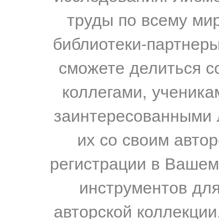
труды по всему мир
библиотеки-партнеры,
сможете делиться с
коллегами, ученика
заинтересованными 
их со своим авто
регистрации в Вашем
инструментов для
авторской коллекции.