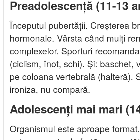
Preadolescență (11-13 a
Începutul pubertății. Creșterea b
hormonale. Vârsta când mulți ren
complexelor. Sporturi recomandat
(ciclism, înot, schi). Și: baschet, v
pe coloana vertebrală (halteră). 
ironiza, nu compară.
Adolescenți mai mari (14
Organismul este aproape format.