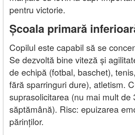
pentru victorie.
Școala primară inferioară
Copilul este capabil să se concen
Se dezvoltă bine viteză și agilitat
de echipă (fotbal, baschet), tenis
fără sparringuri dure), atletism. 
suprasolicitarea (nu mai mult de
săptămână). Risc: epuizarea emoț
părinților.