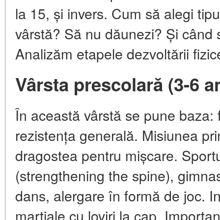
la 15, și invers. Cum să alegi tipu
vârstă? Să nu dăunezi? Și când 
Analizăm etapele dezvoltării fizic
Vârsta prescolară (3-6 an
În această vârstă se pune baza: f
rezistența generală. Misiunea pri
dragostea pentru mișcare. Sportur
(strengthening the spine), gimnast
dans, alergare în formă de joc. Int
marțiale cu loviri la cap. Importan