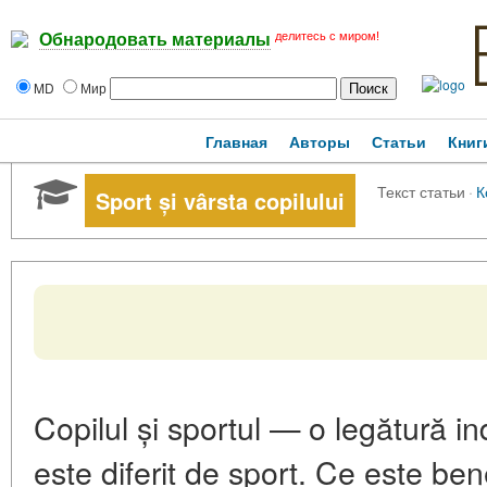
делитесь с миром!
Обнародовать материалы
MD
Мир
Главная
Авторы
Статьи
Книг
Текст статьи
·
К
Sport și vârsta copilului
Copilul și sportul — o legătură in
este diferit de sport. Ce este ben