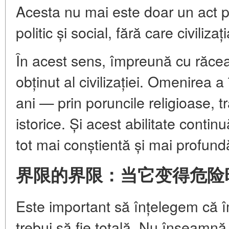
Acesta nu mai este doar un act ps
politic și social, fără care civiliza
În acest sens, împreună cu răcea
obținut al civilizației. Omenirea a
ani — prin poruncile religioase, tra
istorice. Și acest abilitate conti
tot mai conștientă și mai profund
界限的界限：当它变得危险
Este important să înțelegem că 
trebui să fie totală. Nu înseamnă 