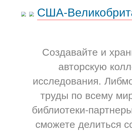
США-Великобрит
Создавайте и хран
авторскую колл
исследования. Либм
труды по всему мир
библиотеки-партнеры,
сможете делиться с