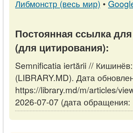
Либмонстр (весь мир)
•
Googl
Постоянная ссылка для
(для цитирования):
Semnificatia iertării // Кишин
(LIBRARY.MD). Дата обновлен
https://library.md/m/articles/view
2026-07-07 (дата обращения: 