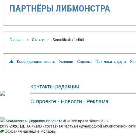
ПАРТНЁРЫ ЛИБМОНСТРА
›
›
Главная
Статьи
Semnificatia iertării
Конфиденциальность
Условия
Справка
Пригласить друга
Язы
Контакты редакции
О проекте
·
Новости
·
Реклама
Молдавская цифровая библиотека
© Все права защищены
2019-2026, LIBRARY.MD - составная часть международной библиотечной сети
Сохраняя наследие Молдовы