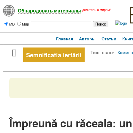
делитесь с миром!
Обнародовать материалы
MD
Мир
Главная
Авторы
Статьи
Книг
Текст статьи
·
Коммен
Semnificatia iertării
Împreună cu răceala: un