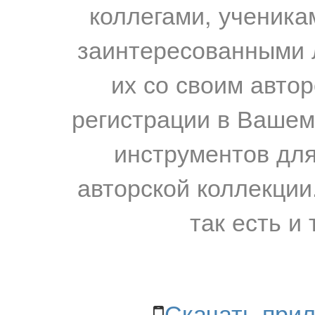
коллегами, ученика
заинтересованными 
их со своим авто
регистрации в Вашем
инструментов для
авторской коллекции.
так есть и 
Скачать прил