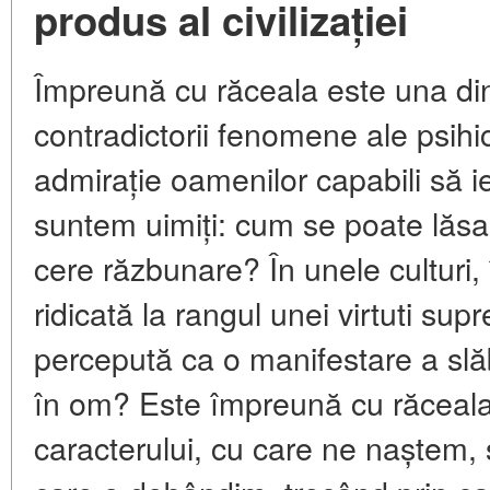
produs al civilizației
Împreună cu răceala este una din
contradictorii fenomene ale psih
admirație oamenilor capabili să ier
suntem uimiți: cum se poate lăsa 
cere răzbunare? În unele culturi
ridicată la rangul unei virtuti sup
percepută ca o manifestare a slă
în om? Este împreună cu răceala 
caracterului, cu care ne naștem, 