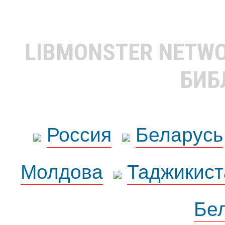
LIBMONSTER NETW
БИБ
Россия
Беларусь
Молдова
Таджикист
Бе