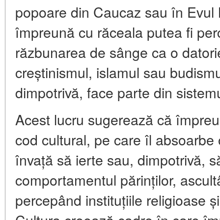
popoare din Caucaz sau în Evul
împreună cu răceala putea fi perc
răzbunarea de sânge ca o datorie.
creștinismul, islamul sau budism
dimpotrivă, face parte din sistem
Acest lucru sugerează că împreu
cod cultural, pe care îl absoarbe
învață să ierte sau, dimpotrivă, 
comportamentul părinților, ascultâ
percepând instituțiile religioase ș
Cultura creează cadre în care î