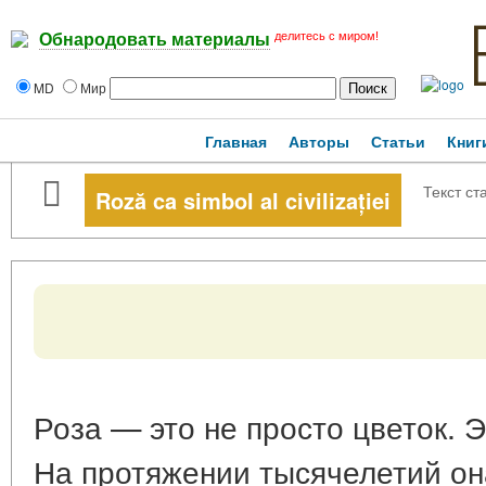
делитесь с миром!
Обнародовать материалы
MD
Мир
Главная
Авторы
Статьи
Книг
Текст ст
Roză ca simbol al civilizației
Роза — это не просто цветок. 
На протяжении тысячелетий о