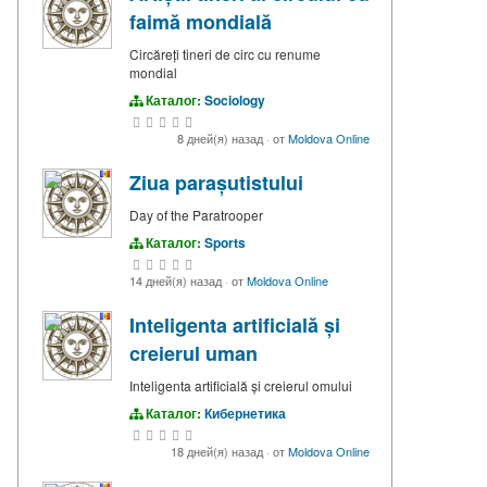
faimă mondială
Circăreți tineri de circ cu renume
mondial
Каталог:
Sociology
8 дней(я) назад
·
от
Moldova Online
Ziua parașutistului
Day of the Paratrooper
Каталог:
Sports
14 дней(я) назад
·
от
Moldova Online
Inteligenta artificială și
creierul uman
Inteligenta artificială și creierul omului
Каталог:
Кибернетика
18 дней(я) назад
·
от
Moldova Online