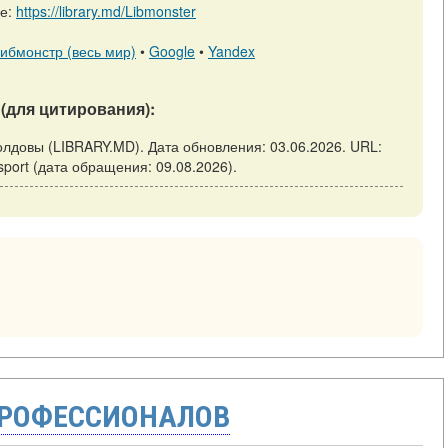
ре:
https://library.md/Libmonster
ибмонстр (весь мир)
•
Google
•
Yandex
(для цитирования):
Молдовы (LIBRARY.MD). Дата обновления: 03.06.2026. URL:
n-sport (дата обращения: 09.08.2026).
ПРОФЕССИОНАЛОВ