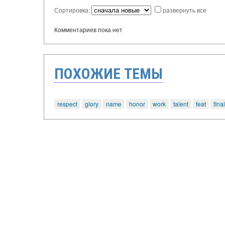
Сортировка:
развернуть все
Комментариев пока нет
ПОХОЖИЕ ТЕМЫ
respect
glory
name
honor
work
talent
feat
fina