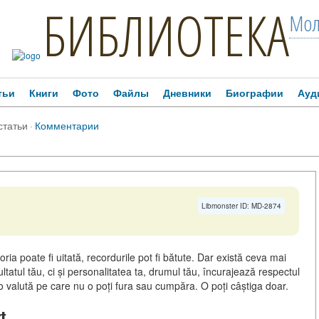
БИБЛИОТЕКА
Мол
тьи
Книги
Фото
Файлы
Дневники
Биографии
Ауд
статьи
·
Комментарии
Libmonster ID: MD-2874
ctoria poate fi uitată, recordurile pot fi bătute. Dar există ceva mai
tul tău, ci și personalitatea ta, drumul tău, încurajează respectul
 o valută pe care nu o poți fura sau cumpăra. O poți câștiga doar.
t