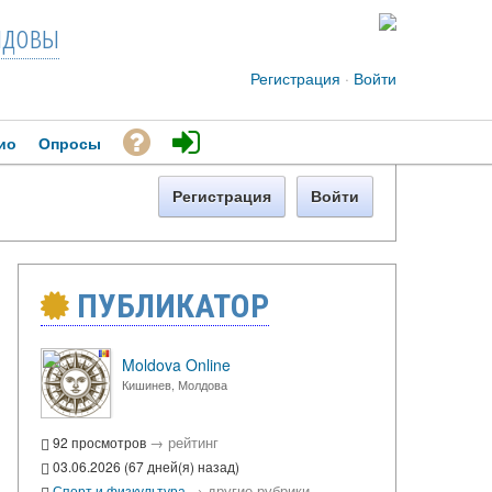
довы
Регистрация
·
Войти
ио
Опросы
Регистрация
Войти
ПУБЛИКАТОР
Moldova Online
Кишинев, Молдова
→
рейтинг
92 просмотров
03.06.2026 (67 дней(я) назад)
→
другие рубрики
Спорт и физкультура