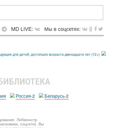
:
MD LIVE:
Мы в соцсетях:
 БИБЛИОТЕКА
ния
Россия-2
Беларусь-2
едования. Либмонстр
исковики, соцсети). Вы