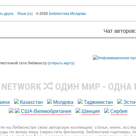
ть друга
Язык (ru)
© 2026
Библиотека Молдовы
Чат авторов
лиотечной сети Либмонстр (
открыть карту
)
R NETWORK
ОДИН МИР - ОДНА
аина
Казахстан
Молдова
Таджикистан
Эсто
США-Великобритания
Швеция
Сербия
те на Либмонстре свою авторскую коллекцию: статьи, книги, иссл
уды по всему миру (через сеть филиалов, библиотеки-партнеры, по