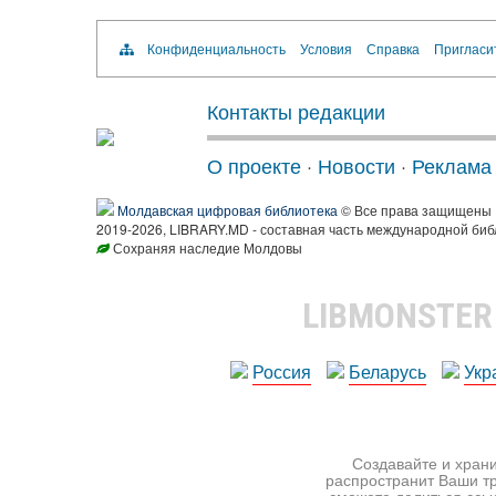
Конфиденциальность
Условия
Справка
Пригласи
Контакты редакции
О проекте
·
Новости
·
Реклама
Молдавская цифровая библиотека
© Все права защищены
2019-2026, LIBRARY.MD - составная часть международной биб
Сохраняя наследие Молдовы
LIBMONSTE
Россия
Беларусь
Укр
Создавайте и храни
распространит Ваши тр