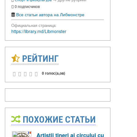
0 подписчиков
Все статьи автора на Либмонстре
Официальная страница:
https://library.md/Libmonster
РЕЙТИНГ
0 голос(а,ов)
ПОХОЖИЕ СТАТЬИ
Artiștii tineri ai circului cu