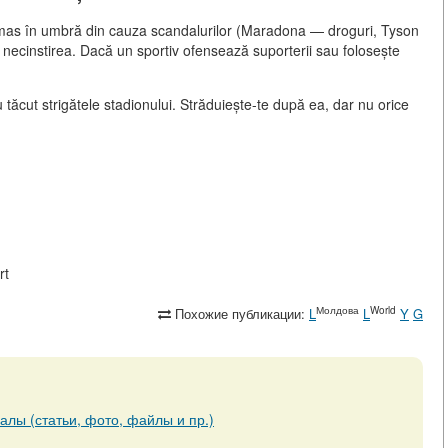
rămas în umbră din cauza scandalurilor (Maradona — droguri, Tyson
necinstirea. Dacă un sportiv ofensează suporterii sau folosește
cut strigătele stadionului. Străduiește-te după ea, dar nu orice
rt
Молдова
World
Похожие публикации:
L
L
Y
G
алы (статьи, фото, файлы и пр.)