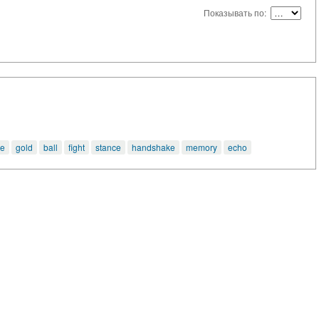
Показывать по:
le
gold
ball
fight
stance
handshake
memory
echo