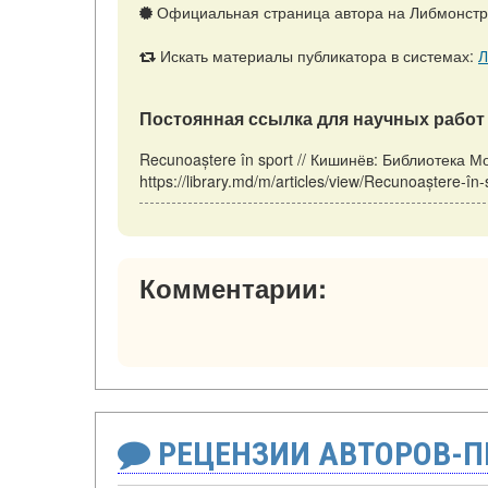
Официальная страница автора на Либмонст
Искать материалы публикатора в системах:
Л
Постоянная ссылка для научных работ 
Recunoaștere în sport // Кишинёв: Библиотека 
https://library.md/m/articles/view/Recunoaștere-î
Комментарии:
РЕЦЕНЗИИ АВТОРОВ-