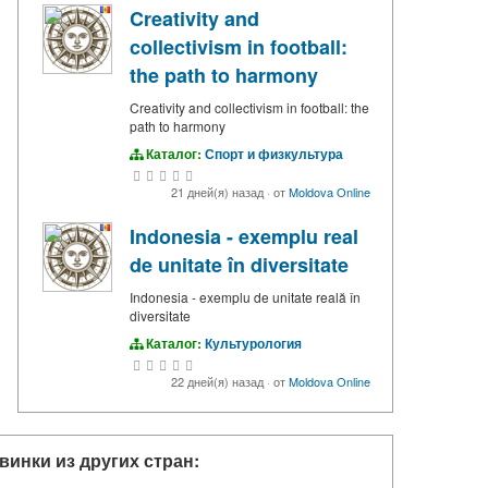
Creativity and
collectivism in football:
the path to harmony
Creativity and collectivism in football: the
path to harmony
Каталог:
Спорт и физкультура
21 дней(я) назад
·
от
Moldova Online
Indonesia - exemplu real
de unitate în diversitate
Indonesia - exemplu de unitate reală în
diversitate
Каталог:
Культурология
22 дней(я) назад
·
от
Moldova Online
винки из других стран: