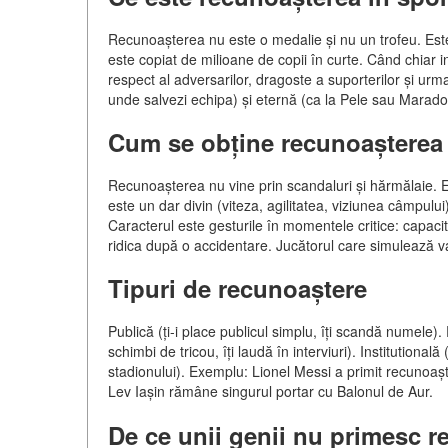
Recunoașterea nu este o medalie și nu un trofeu. Este
este copiat de milioane de copii în curte. Când chiar 
respect al adversarilor, dragoste a suporterilor și urma
unde salvezi echipa) și eternă (ca la Pele sau Marado
Cum se obține recunoașterea
Recunoașterea nu vine prin scandaluri și hărmălaie. Es
este un dar divin (viteza, agilitatea, viziunea câmpul
Caracterul este gesturile în momentele critice: capac
ridica după o accidentare. Jucătorul care simulează v
Tipuri de recunoaștere
Publică (ți-i place publicul simplu, îți scandă numele).
schimbi de tricou, îți laudă în interviuri). Institutio
stadionului). Exemplu: Lionel Messi a primit recunoaște
Lev Iașin rămâne singurul portar cu Balonul de Aur.
De ce unii genii nu primesc 