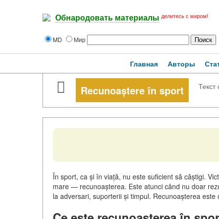
делитесь с миром!
Обнародовать материалы
MD
Мир
Главная
Авторы
Ста
Текст 
Recunoaștere în sport
În sport, ca și în viață, nu este suficient să câștigi. Vi
mare — recunoașterea. Este atunci când nu doar rezulta
la adversari, suporterii și timpul. Recunoașterea este
Ce este recunoașterea în spor