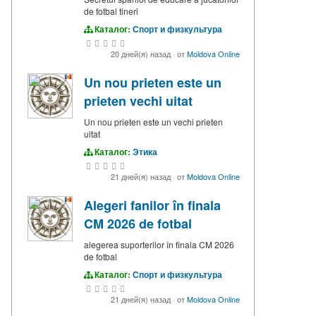
de fotbal tineri
Каталог:
Спорт и физкультура
20 дней(я) назад
·
от
Moldova Online
Un nou prieten este un
prieten vechi uitat
Un nou prieten este un vechi prieten
uitat
Каталог:
Этика
21 дней(я) назад
·
от
Moldova Online
Alegeri fanilor în finala
CM 2026 de fotbal
alegerea suporterilor în finala CM 2026
de fotbal
Каталог:
Спорт и физкультура
21 дней(я) назад
·
от
Moldova Online