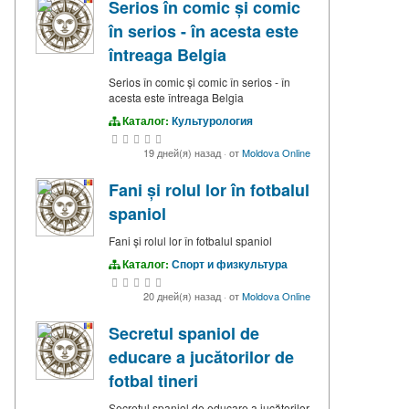
Serios în comic și comic
în serios - în acesta este
întreaga Belgia
Serios în comic și comic în serios - în
acesta este întreaga Belgia
Каталог:
Культурология
19 дней(я) назад
·
от
Moldova Online
Fani și rolul lor în fotbalul
spaniol
Fani și rolul lor în fotbalul spaniol
Каталог:
Спорт и физкультура
20 дней(я) назад
·
от
Moldova Online
Secretul spaniol de
educare a jucătorilor de
fotbal tineri
Secretul spaniol de educare a jucătorilor