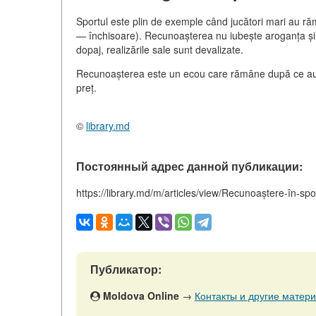
Sportul este plin de exemple când jucători mari au 
— închisoare). Recunoașterea nu iubește aroganța și 
dopaj, realizările sale sunt devalizate.
Recunoașterea este un ecou care rămâne după ce au tă
preț.
©
library.md
Постоянный адрес данной публикации:
https://library.md/m/articles/view/Recunoaștere-în-spo
Публикатор:
Moldova Online
→
Контакты и другие матери