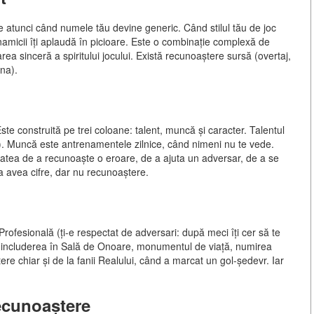
 atunci când numele tău devine generic. Când stilul tău de joc
inamicii îți aplaudă în picioare. Este o combinație complexă de
rea sinceră a spiritului jocului. Există recunoaștere sursă (overtaj,
na).
te construită pe trei coloane: talent, muncă și caracter. Talentul
ui). Muncă este antrenamentele zilnice, când nimeni nu te vede.
itatea de a recunoaște o eroare, de a ajuta un adversar, de a se
a avea cifre, dar nu recunoaștere.
 Profesională (ți-e respectat de adversari: după meci îți cer să te
nală (includerea în Sală de Onoare, monumentul de viață, numirea
re chiar și de la fanii Realului, când a marcat un gol-ședevr. Iar
recunoaștere