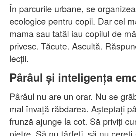
În parcurile urbane, se organizea
ecologice pentru copii. Dar cel m
mama sau tatăl iau copilul de mâ
privesc. Tăcute. Ascultă. Răspund
lecții.
Pârâul și inteligența em
Pârâul nu are un orar. Nu se grăb
mal învață răbdarea. Așteptați pâ
frunză ajunge la cot. Să priviți 
pietre. Să nu târfeți, să nu cereț