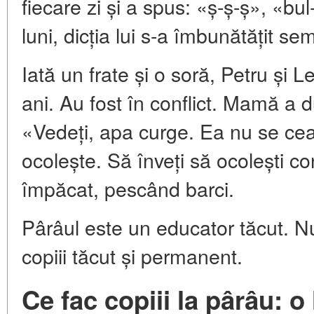
fiecare zi și a spus: «ș-ș-ș», «bul-
luni, dicția lui s-a îmbunătățit sem
Iată un frate și o soră, Petru și L
ani. Au fost în conflict. Mamă a d
«Vedeți, apa curge. Ea nu se ceart
ocolește. Să înveți să ocolești con
împăcat, pescând barci.
Pârâul este un educator tăcut. Nu
copiii tăcut și permanent.
Ce fac copiii la pârâu: o l