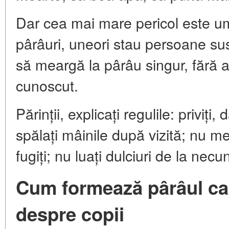
Dar cea mai mare pericol este um
pârâuri, uneori stau persoane sus
să meargă la pârâu singur, fără ad
cunoscut.
Părinții, explicați regulile: priviți,
spălați mâinile după vizită; nu m
fugiți; nu luați dulciuri de la nec
Cum formează pârâul car
despre copii