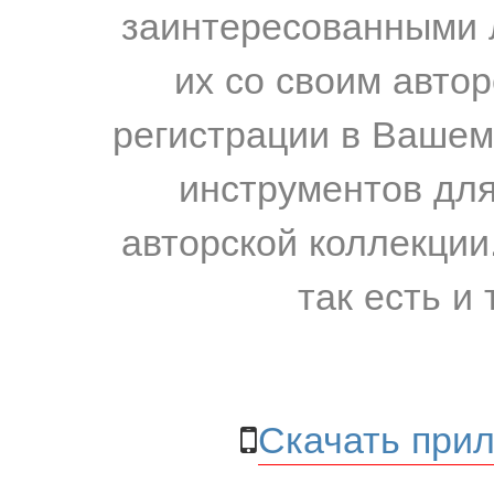
заинтересованными 
их со своим авто
регистрации в Вашем
инструментов для
авторской коллекции.
так есть и 
Скачать прил