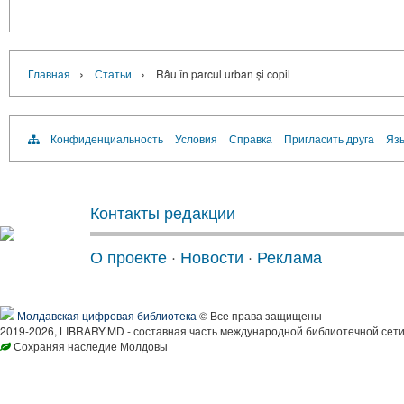
›
›
Главная
Статьи
Râu în parcul urban și copil
Конфиденциальность
Условия
Справка
Пригласить друга
Язы
Контакты редакции
О проекте
·
Новости
·
Реклама
Молдавская цифровая библиотека
© Все права защищены
2019-2026, LIBRARY.MD - составная часть международной библиотечной сети
Сохраняя наследие Молдовы