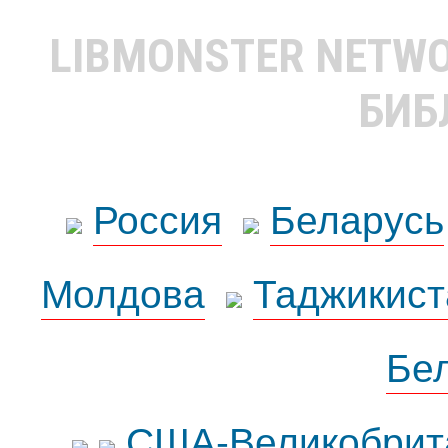
LIBMONSTER NETW
БИБ
Россия
Беларусь
Молдова
Таджикист
Бе
США-Великобрит