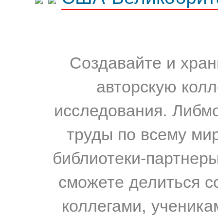
Создавайте и хран
авторскую колл
исследования. Либм
труды по всему мир
библиотеки-партнеры,
сможете делиться с
коллегами, ученика