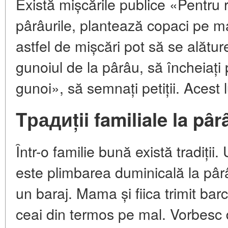
Există mișcările publice «Pentru râ
pârâurile, plantează copaci pe ma
astfel de mișcări pot să se alăture
gunoiul de la pârâu, să încheiaț
gunoi», să semnați petiții. Acest 
Tрадиții familiale la pâr
Într-o familie bună există tradiții
este plimbarea duminicală la pârâu
un baraj. Mama și fiica trimit bar
ceai din termos pe mal. Vorbesc 