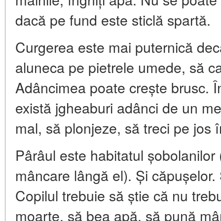
dacă pe fund este sticlă spartă.
Curgerea este mai puternică decâ
aluneca pe pietrele umede, să ca
Adâncimea poate crește brusc. Î
există jgheaburi adânci de un me
mal, să plonjeze, să treci pe jos 
Pârâul este habitatul șobolanilor
mâncare lângă el). Și căpușelor. 
Copilul trebuie să știe că nu treb
moarte, să bea apă, să pună mân