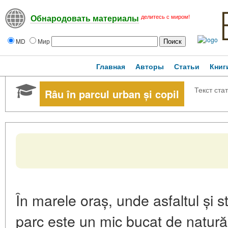
делитесь с миром!
Обнародовать материалы
MD
Мир
Главная
Авторы
Статьи
Книг
Текст ста
Râu în parcul urban și copil
În marele oraș, unde asfaltul și 
parc este un mic bucat de natură 