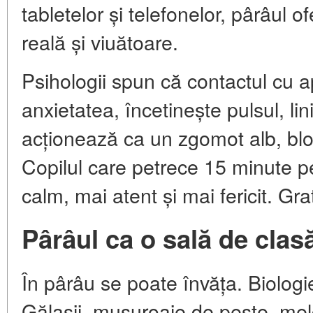
tabletelor și telefonelor, pârâul o
reală și viuătoare.
Psihologii spun că contactul cu 
anxietatea, încetinește pulsul, li
acționează ca un zgomot alb, bl
Copilul care petrece 15 minute p
calm, mai atent și mai fericit. Gra
Pârâul ca o sală de clasă
În pârâu se poate învăța. Biologie
Gălașii, mușuroaie de pește, melc