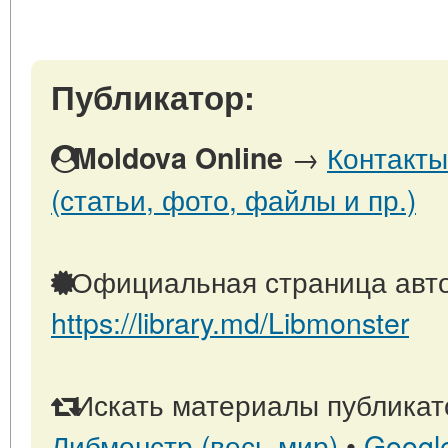
Публикатор:
→
Контакты
Moldova Online
(статьи, фото, файлы и пр.)
Официальная страница авто
https://library.md/Libmonster
Искать материалы публикато
Либмонстр (весь мир)
•
Googl