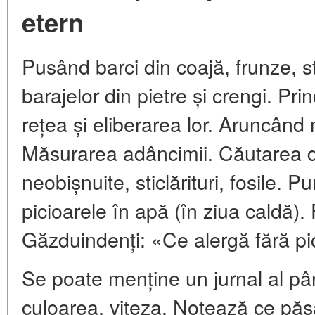
etern
Pusând barci din coajă, frunze, st
barajelor din pietre și crengi. Pri
rețea și eliberarea lor. Aruncând
Măsurarea adâncimii. Căutarea 
neobișnuite, sticlărituri, fosile. P
picioarele în apă (în ziua caldă). F
Găzduindenți: «Ce alergă fără pi
Se poate menține un jurnal al pâr
culoarea, viteza. Notează ce păsă