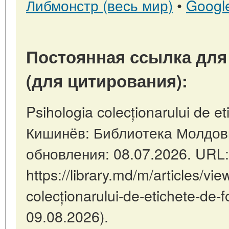
Либмонстр (весь мир)
•
Googl
Постоянная ссылка для
(для цитирования):
Psihologia colecționarului de eti
Кишинёв: Библиотека Молдов
обновления: 08.07.2026. URL:
https://library.md/m/articles/vie
colecționarului-de-etichete-de
09.08.2026).