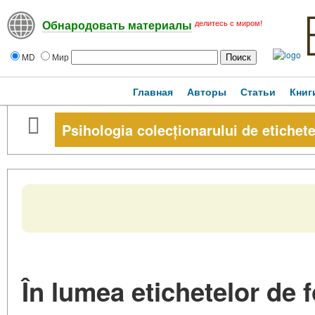
делитесь с миром!
Обнародовать материалы
MD
Мир
Главная
Авторы
Статьи
Книг
Psihologia colecționarului de etichete
În lumea etichetelor de f