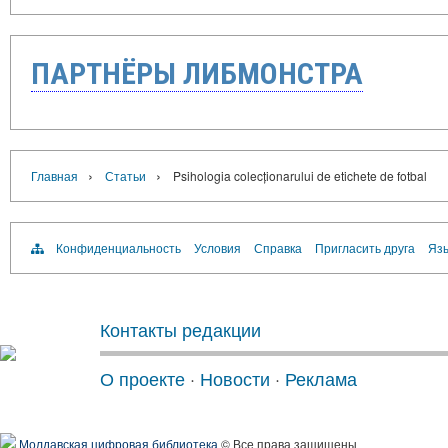
ПАРТНЁРЫ ЛИБМОНСТРА
›
›
Главная
Статьи
Psihologia colecționarului de etichete de fotbal
Конфиденциальность
Условия
Справка
Пригласить друга
Язы
Контакты редакции
О проекте
·
Новости
·
Реклама
Молдавская цифровая библиотека
© Все права защищены