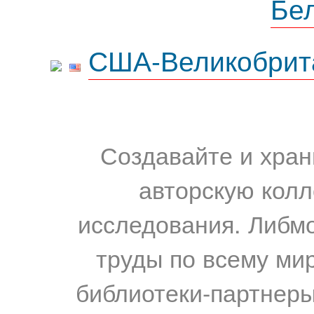
Бе
США-Великобрит
Создавайте и хран
авторскую колл
исследования. Либм
труды по всему мир
библиотеки-партнеры,