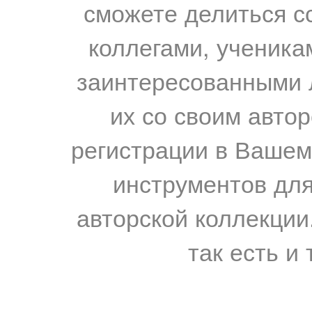
сможете делиться с
коллегами, ученика
заинтересованными 
их со своим авто
регистрации в Вашем
инструментов для
авторской коллекции.
так есть и 