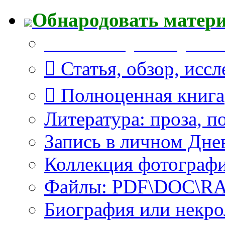
Обнародовать матер
Что Вы публикуете?
Статья, обзор, исс
Полноценная книга
Литература: проза, п
Запись в личном Дне
Коллекция фотограф
Файлы: PDF\DOC\RAR
Биография или некро