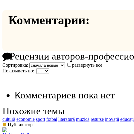
Комментарии:
Рецензии авторов-професси
Сортировка:
развернуть все
Показывать по:
Комментариев пока нет
Похожие темы
cultură
economie
sport
fotbal
literatură
muzică
resurse
inovații
educați
Публикатор