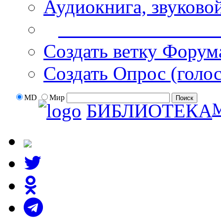
Аудиокнига, звуково
Дополнительные оп
Создать ветку Форум
Создать Опрос (голо
MD
Мир
БИБЛИОТЕКА