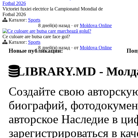
Fotbal 2026
Victoriei fuxiei electrice la Campionatul Mondial de
Fotbal 2026
Каталог:
Sports
8 дней(я) назад
·
от
Moldova Online
Ce culoare are butsa care marchează golul?
Ce culoare are butsa care face gol?
Каталог:
Sports
8 дней(я) назад
·
от
Moldova Online
Новые публикации:
Поп
LIBRARY.MD - Молда
Создайте свою авторскую
биографий, фотодокумент
авторское Наследие в ци
зарегистрироваться в кач