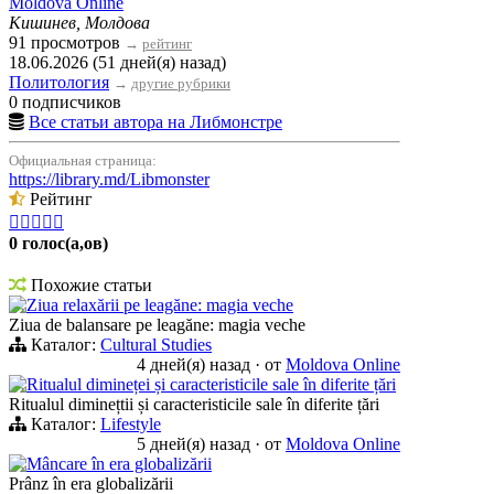
Moldova Online
Кишинев, Молдова
91 просмотров
→
рейтинг
18.06.2026 (51 дней(я) назад)
Политология
→
другие рубрики
0 подписчиков
Все статьи автора на Либмонстре
Официальная страница:
https://library.md/Libmonster
Рейтинг





0 голос(а,ов)
Похожие статьи
Ziua relaxării pe leagăne: magia veche
Ziua de balansare pe leagăne: magia veche
Каталог:
Cultural Studies
4 дней(я) назад
·
от
Moldova Online
Ritualul dimineței și caracteristicile sale în diferite țări
Ritualul diminețtii și caracteristicile sale în diferite țări
Каталог:
Lifestyle
5 дней(я) назад
·
от
Moldova Online
Mâncare în era globalizării
Prânz în era globalizării