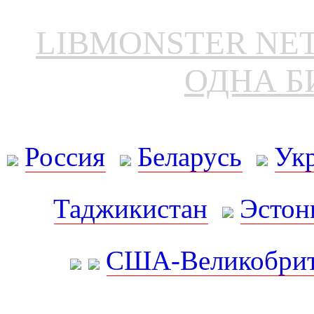
LIBMONSTER N
ОДНА Б
Россия
Беларусь
Ук
Таджикистан
Эстон
США-Великобрит