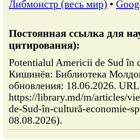
Либмонстр (весь мир)
•
Goog
Постоянная ссылка для на
цитирования):
Potentialul Americii de Sud în c
Кишинёв: Библиотека Молдо
обновления: 18.06.2026. URL
https://library.md/m/articles/v
de-Sud-în-cultură-economie-sp
08.08.2026).