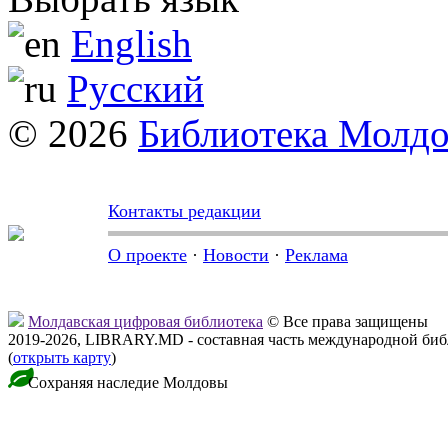
English
Русский
© 2026
Библиотека Молд
Контакты редакции
О проекте
·
Новости
·
Реклама
Молдавская цифровая библиотека
© Все права защищены
2019-2026, LIBRARY.MD - составная часть международной би
(
открыть карту
)
Сохраняя наследие Молдовы