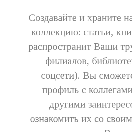
Создавайте и храните 
коллекцию: статьи, кн
распространит Ваши тру
филиалов, библиоте
соцсети). Вы сможет
профиль с коллегами
другими заинтере
ознакомить их со свои