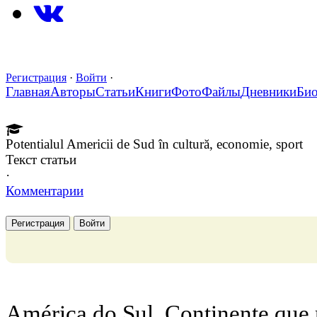
Регистрация
·
Войти
·
Главная
Авторы
Статьи
Книги
Фото
Файлы
Дневники
Би
Potentialul Americii de Sud în cultură, economie, sport
Текст статьи
·
Комментарии
Регистрация
Войти
América do Sul. Continente que 