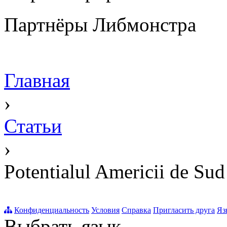
Партнёры Либмонстра
Главная
›
Статьи
›
Potentialul Americii de Sud
Конфиденциальность
Условия
Справка
Пригласить друга
Яз
Выбрать язык