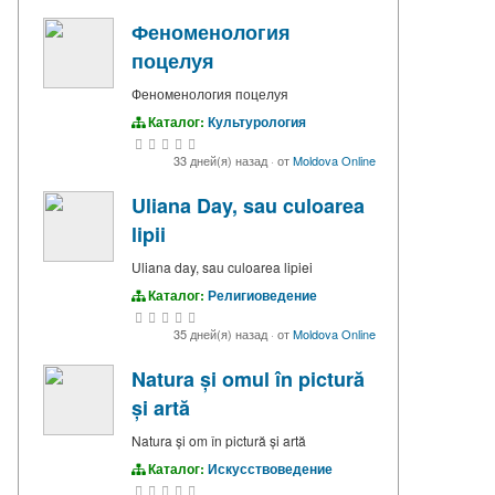
Феноменология
поцелуя
Феноменология поцелуя
Каталог:
Культурология
33 дней(я) назад
·
от
Moldova Online
Uliana Day, sau culoarea
lipii
Uliana day, sau culoarea lipiei
Каталог:
Религиоведение
35 дней(я) назад
·
от
Moldova Online
Natura și omul în pictură
și artă
Natura și om în pictură și artă
Каталог:
Искусствоведение