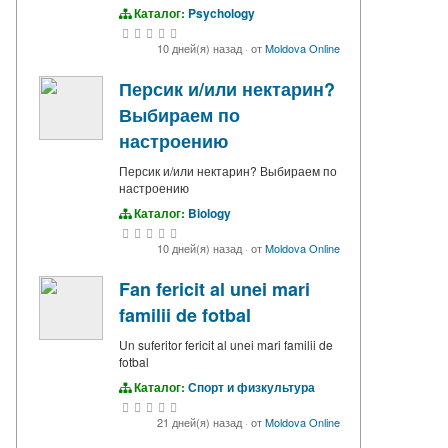
Каталог:
Psychology
10 дней(я) назад
·
от
Moldova Online
Персик и/или нектарин?
Выбираем по
настроению
Персик и/или нектарин? Выбираем по
настроению
Каталог:
Biology
10 дней(я) назад
·
от
Moldova Online
Fan fericit al unei mari
familii de fotbal
Un suferitor fericit al unei mari familii de
fotbal
Каталог:
Спорт и физкультура
21 дней(я) назад
·
от
Moldova Online