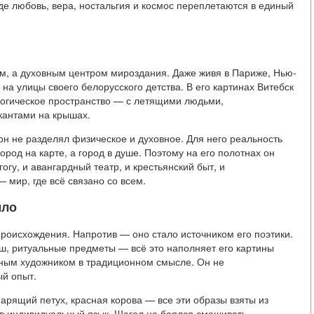
де любовь, вера, ностальгия и космос переплетаются в единый
м, а духовным центром мироздания. Даже живя в Париже, Нью-
на улицы своего белорусского детства. В его картинах Витебск
ологическое пространство — с летящими людьми,
кантами на крышах.
н не разделял физическое и духовное. Для него реальность
ород на карте, а город в душе. Поэтому на его полотнах он
гу, и авангардный театр, и крестьянский быт, и
— мир, где всё связано со всем.
ыло
 происхождения. Напротив — оно стало источником его поэтики.
иш, ритуальные предметы — всё это наполняет его картины
ным художником в традиционном смысле. Он не
ый опыт.
арящий петух, красная корова — все эти образы взяты из
 в индивидуальный язык. Шагал не боялся смешивать