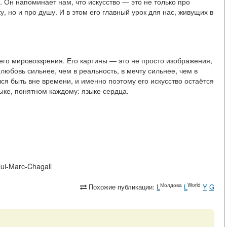
Он напоминает нам, что искусство — это не только про
, но и про душу. И в этом его главный урок для нас, живущих в
го мировоззрения. Его картины — это не просто изображения,
 любовь сильнее, чем в реальность, в мечту сильнее, чем в
лся быть вне времени, и именно поэтому его искусство остаётся
ыке, понятном каждому: языке сердца.
-lui-Marc-Chagall
Молдова
World
Похожие публикации:
L
L
Y
G