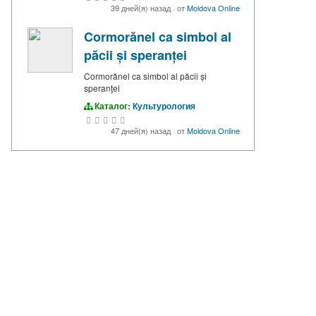
39 дней(я) назад
·
от
Moldova Online
Cormorănel ca simbol al
păcii și speranței
Cormorănel ca simbol al păcii și
speranței
Каталог:
Культурология
47 дней(я) назад
·
от
Moldova Online