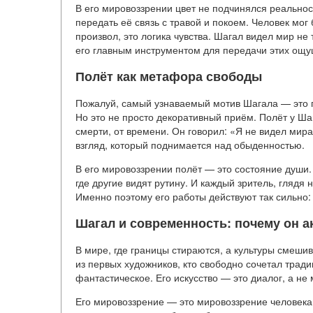
В его мировоззрении цвет не подчинялся реальнос
передать её связь с травой и покоем. Человек мог
произвол, это логика чувства. Шагал видел мир не 
его главным инструментом для передачи этих ощ
Полёт как метафора свободы
Пожалуй, самый узнаваемый мотив Шагала — это п
Но это не просто декоративный приём. Полёт у Шаг
смерти, от времени. Он говорил: «Я не видел мира 
взгляд, который поднимается над обыденностью.
В его мировоззрении полёт — это состояние души.
где другие видят рутину. И каждый зритель, глядя 
Именно поэтому его работы действуют так сильно:
Шагал и современность: почему он а
В мире, где границы стираются, а культуры смеши
из первых художников, кто свободно сочетал трад
фантастическое. Его искусство — это диалог, а не
Его мировоззрение — это мировоззрение человека,