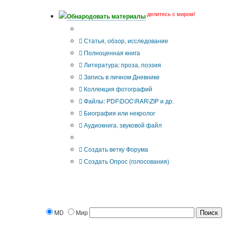
делитесь с миром!
Обнародовать материалы
Что Вы публикуете?
Статья, обзор, исследование
Полноценная книга
Литература: проза, поэзия
Запись в личном Дневнике
Коллекция фотографий
Файлы: PDF\DOC\RAR\ZIP и др.
Биография или некролог
Аудиокнига, звуковой файл
Дополнительные опции:
Создать ветку Форума
Создать Опрос (голосования)
MD
Мир