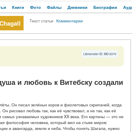
тьи
Книги
Фото
Файлы
Дневники
Биографии
Ауд
Текст статьи
·
Комментарии
 Chagall
Libmonster ID: MD-3370
душа и любовь к Витебску создали
олёты. Он писал зелёных коров и фиолетовых скрипачей, когда
н рисовал любовь так, как её чувствовал, а не так, как её
 самых узнаваемых художников XX века. Его картины — это не
ная философия человека, который жил на стыке миров:
иции и авангарда, земли и неба. Чтобы понять Шагала, нужно