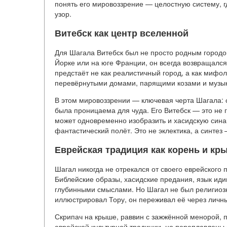
понять его мировоззрение — целостную систему, г
узор.
Витебск как центр вселенной
Для Шагала Витебск был не просто родным городо
Йорке или на юге Франции, он всегда возвращался 
предстаёт не как реалистичный город, а как миф
перевёрнутыми домами, парящими козами и музы
В этом мировоззрении — ключевая черта Шагала: о
была проницаема для чуда. Его Витебск — это не г
может одновременно изобразить и хасидскую синаго
фантастический полёт. Это не эклектика, а синтез 
Еврейская традиция как корень и кр
Шагал никогда не отрекался от своего еврейского
Библейские образы, хасидские предания, язык ид
глубинными смыслами. Но Шагал не был религиоз
иллюстрировал Тору, он переживал её через личн
Скрипач на крыше, раввин с зажжённой менорой, п
еврейской культурной традиции, но переплавлены