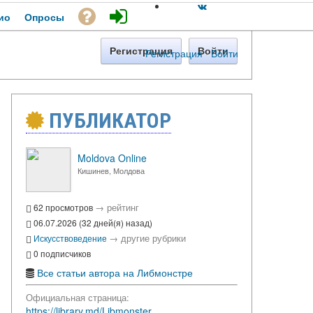
ио
Опросы
Регистрация
Войти
Регистрация
·
Войти
ПУБЛИКАТОР
Moldova Online
Кишинев, Молдова
→
рейтинг
62 просмотров
06.07.2026 (32 дней(я) назад)
→
другие рубрики
Искусствоведение
0 подписчиков
Все статьи автора на Либмонстре
Официальная страница:
https://library.md/Libmonster