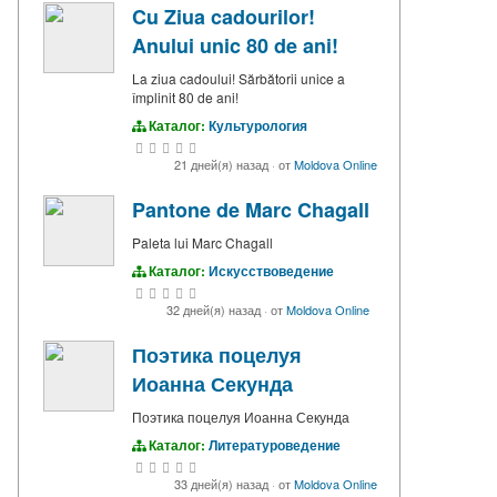
Cu Ziua cadourilor!
Anului unic 80 de ani!
La ziua cadoului! Sărbătorii unice a
împlinit 80 de ani!
Каталог:
Культурология
21 дней(я) назад
·
от
Moldova Online
Pantone de Marc Chagall
Paleta lui Marc Chagall
Каталог:
Искусствоведение
32 дней(я) назад
·
от
Moldova Online
Поэтика поцелуя
Иоанна Секунда
Поэтика поцелуя Иоанна Секунда
Каталог:
Литературоведение
33 дней(я) назад
·
от
Moldova Online