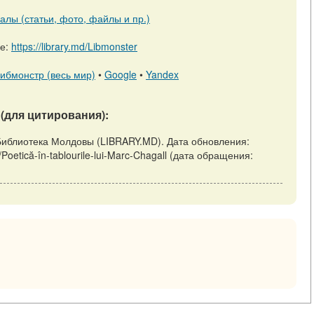
алы (статьи, фото, файлы и пр.)
ре:
https://library.md/Libmonster
ибмонстр (весь мир)
•
Google
•
Yandex
(для цитирования):
ёв: Библиотека Молдовы (LIBRARY.MD). Дата обновления:
w/Poetică-în-tablourile-lui-Marc-Chagall (дата обращения: