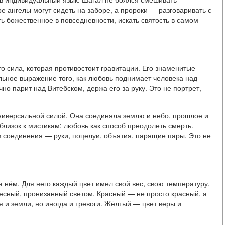
е ангелы могут сидеть на заборе, а пророки — разговаривать с
ь божественное в повседневности, искать святость в самом
о сила, которая противостоит гравитации. Его знаменитые
ьное выражение того, как любовь поднимает человека над
чно парит над Витебском, держа его за руку. Это не портрет,
универсальной силой. Она соединяла землю и небо, прошлое и
близок к мистикам: любовь как способ преодолеть смерть.
в соединения — руки, поцелуи, объятия, парящие пары. Это не
а нём. Для него каждый цвет имел свой вес, свою температуру,
бесный, пронизанный светом. Красный — не просто красный, а
 и земли, но иногда и тревоги. Жёлтый — цвет веры и