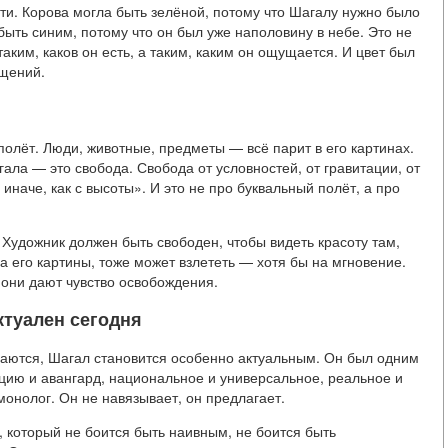
ти. Корова могла быть зелёной, потому что Шагалу нужно было
 быть синим, потому что он был уже наполовину в небе. Это не
таким, каков он есть, а таким, каким он ощущается. И цвет был
ущений.
олёт. Люди, животные, предметы — всё парит в его картинах.
ала — это свобода. Свобода от условностей, от гравитации, от
иначе, как с высоты». И это не про буквальный полёт, а про
 Художник должен быть свободен, чтобы видеть красоту там,
на его картины, тоже может взлететь — хотя бы на мгновение.
 они дают чувство освобождения.
ктуален сегодня
ваются, Шагал становится особенно актуальным. Он был одним
ицию и авангард, национальное и универсальное, реальное и
 монолог. Он не навязывает, он предлагает.
 который не боится быть наивным, не боится быть