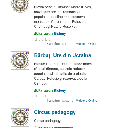
Brown bear in Ukraine: where it lives,
how many are left, reasons for
population decline and conservation
measures. Carpathians, Polesie and
Chernobyl Nature Reserve.
Каталог:
Biology
3 дней(я) назад
·
от
Moldova Online
Bărbați Urs din Ucraina
Bursucul brun în Ucraina: unde trăiește,
cât mai rămâne, cauzele reducerii
populației și măsurile de protecție.
Carpați, Polesie și rezervația de la
Cernobîl.
Каталог:
Biology
4 дней(я) назад
·
от
Moldova Online
Circus pedagogy
Circus pedagogy
Каталог:
Pedagogics