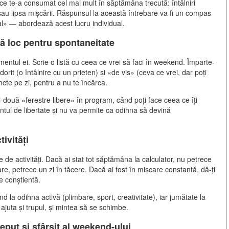
ce te-a consumat cel mai mult în săptămâna trecută: întâlniri
u lipsa mișcării. Răspunsul la această întrebare va fi un compas
al» — abordează acest lucru individual.
asă loc pentru spontaneitate
entul ei. Scrie o listă cu ceea ce vrei să faci în weekend. Împarte-
 dorit (o întâlnire cu un prieten) și «de vis» (ceva ce vrei, dar poți
ncte pe zi, pentru a nu te încărca.
l-două «ferestre libere» în program, când poți face ceea ce îți
ntul de libertate și nu va permite ca odihna să devină
ivități
 de activități. Dacă ai stat tot săptămâna la calculator, nu petrece
are, petrece un zi în tăcere. Dacă ai fost în mișcare constantă, dă-ți
ie conștientă.
la odihna activă (plimbare, sport, creativitate), iar jumătate la
 ajuta și trupul, și mintea să se schimbe.
eput și sfârșit al weekend-ului