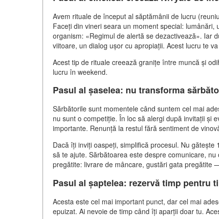
Avem rituale de început al săptămânii de lucru (reuniu
Faceți din vineri seara un moment special: lumânări, 
organism: «Regimul de alertă se dezactivează». Iar dumi
viitoare, un dialog ușor cu apropiații. Acest lucru te va
Acest tip de rituale creează granițe între muncă și odi
lucru în weekend.
Pasul al șaselea: nu transforma sărbăto
Sărbătorile sunt momentele când suntem cel mai adese
nu sunt o competiție. În loc să alergi după invitații 
importante. Renunță la restul fără sentiment de vinovă
Dacă îți inviți oaspeți, simplifică procesul. Nu gătește
să te ajute. Sărbătoarea este despre comunicare, nu des
pregătite: livrare de mâncare, gustări gata pregătite —
Pasul al șaptelea: rezervă timp pentru t
Acesta este cel mai important punct, dar cel mai adese
epuizat. Ai nevoie de timp când îți aparții doar tu. Ace