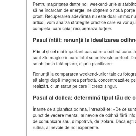
Pentru majoritatea dintre noi, weekend-urile și sărbăto
să ne încărcăm de energie, ne obținem o nouă porție
prost. Recuperarea adevărată nu este doar «nimic nu f
articol, vom analiza strategiile practice care vă vor a
completă, care chiar recuperează forțele.
Pasul întâi: renunță la idealizarea odihn
Primul și cel mai important pas către o odihnă corect
sunt zile magice în care totul se potrivește perfect. Da
se obține la întâmplare, ci prin planificare.
Renunță la compararea weekend-urilor tale cu fotografii
să alergi după imaginea perfectă, concentrează-te pe
realizări, ci un statut pe care îl creezi singur.
Pasul al doilea: determină tipul tău de 
Înainte de a planifica odihna, întreabă-te: «De ce sun
punct de vedere mental, ai nevoie de odihnă fără info
de comunicare sau, dimpotrivă, de izolare. Dacă ești o
rutină, ai nevoie de noi experiențe.