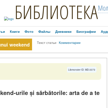
БИБЛИОТЕКА
Мол
тьи
Книги
Фото
Файлы
Дневники
Биографии
Ауд
Текст статьи
·
Комментарии
 unui weekend
Libmonster ID: MD-3373
nd-urile și sărbătorile: arta de a te