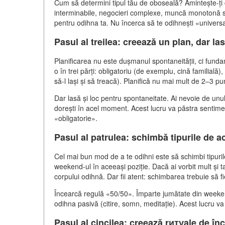
Cum să determini tipul tău de oboseală? Amintește-ți 
interminabile, negocieri complexe, muncă monotonă sa
pentru odihna ta. Nu încerca să te odihnești «univers
Pasul al treilea: creează un plan, dar l
Planificarea nu este dușmanul spontaneității, ci fundam
o în trei părți: obligatoriu (de exemplu, cină familială),
să-l lași și să treacă). Planifică nu mai mult de 2–3 pu
Dar lasă și loc pentru spontaneitate. Ai nevoie de unu
dorești în acel moment. Acest lucru va păstra sentime
«obligatorie».
Pasul al patrulea: schimbă tipurile de act
Cel mai bun mod de a te odihni este să schimbi tipurile
weekend-ul în aceeași poziție. Dacă ai vorbit mult și t
corpului odihnă. Dar fii atent: schimbarea trebuie să f
Încearcă regulă «50/50». Împarte jumătate din weekend 
odihna pasivă (citire, somn, meditație). Acest lucru va
Pasul al cincilea: creează rитуale de înc