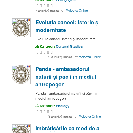
7 дней(я) назад
·
от
Moldova Online
Evoluția canoei: istorie și
modernitate
Evoluția canoei: istorie și modernitate
Каталог:
Cultural Studies
9 дней(я) назад
·
от
Moldova Online
Panda - ambasadorul
naturii și păcii în mediul
antropogen
Panda - ambasadorul naturii și păcii în
mediul antropogen
Каталог:
Ecology
9 дней(я) назад
·
от
Moldova Online
Îmbrățișările ca mod de a