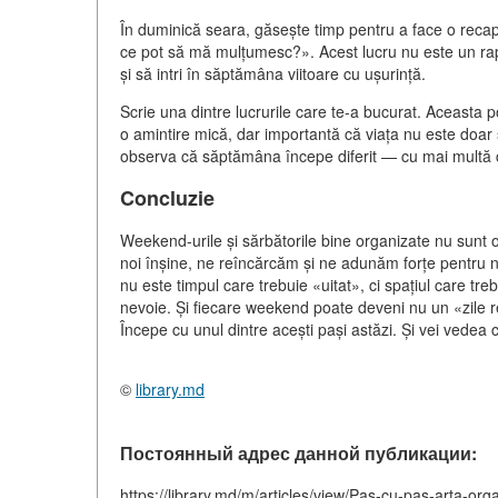
În duminică seara, găsește timp pentru a face o recap
ce pot să mă mulțumesc?». Acest lucru nu este un rapor
și să intri în săptămâna viitoare cu ușurință.
Scrie una dintre lucrurile care te-a bucurat. Aceasta p
o amintire mică, dar importantă că viața nu este doar sa
observa că săptămâna începe diferit — cu mai multă ca
Concluzie
Weekend-urile și sărbătorile bine organizate nu sunt o
noi înșine, ne reîncărcăm și ne adunăm forțe pentru n
nu este timpul care trebuie «uitat», ci spațiul care 
nevoie. Și fiecare weekend poate deveni nu un «zile re
Începe cu unul dintre acești pași astăzi. Și vei vedea c
©
library.md
Постоянный адрес данной публикации:
https://library.md/m/articles/view/Pas-cu-pas-arta-or