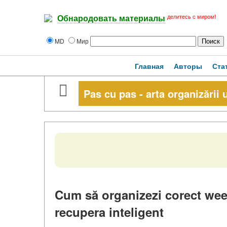
делитесь с миром!
Обнародовать материалы
MD
Мир
Главная
Авторы
Ста
Pas cu pas - arta organizării
Cum să organizezi corect weeke
recupera inteligent