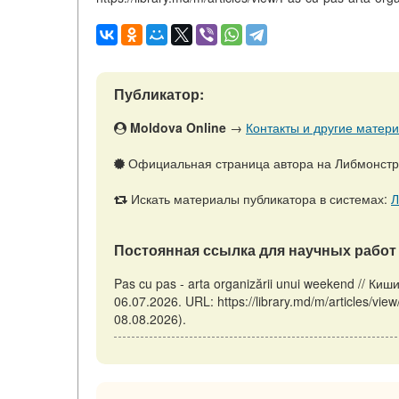
Публикатор:
Moldova Online
→
Контакты и другие матери
Официальная страница автора на Либмонст
Искать материалы публикатора в системах:
Л
Постоянная ссылка для научных работ 
Pas cu pas - arta organizării unui weekend // 
06.07.2026. URL: https://library.md/m/articles/v
08.08.2026).