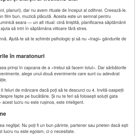
ni, planuri), dar nu avem rituale de început al odihnei. Creează-le.
un film bun, muzică plăcută. Acesta este un semnal pentru
nică seara — un alt ritual: cină liniștită, planificarea săptămânii
 ajuta să intri în săptămâna viitoare fără stres.
hnă. Ajută-te să te schimbi psihologic și să nu «tragi» gândurile de
rile în maratonuri
a prinși în capcana de a «trebui să facem totul». Dar sărbătorile
și evenimente, alege unul-două evenimente care sunt cu adevărat
ție.
 10 feluri de mâncare dacă poți să te descurci cu 4. Invită-oaspeții
pre fapte pe bucătărie. Și nu te feri să folosești soluții gata
 acest lucru nu este rușinos, este inteligent.
ine
a neglijat. Nu poți fi un bun părinte, partener sau prieten dacă ești
st lucru nu este egoism, ci o necesitate.