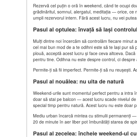
Rezervă cel puțin o oră în weekend, când te ocupi doar
grădinăritul, somnul, alergatul, meditația — orice, ce n
umpli rezervorul intern. Fără acest lucru, nu vei putea 
Pasul al optulea: învață să lași controlu
Mulți dintre noi încercăm să controlăm fiecare minut 
cel mai bun mod de a te odihni este să te lași pur să p
plouă, acceptă acest lucru și face ceva altceva. Dacă 
pentru tine. Odihna nu este despre control, ci despre
Permite-ți să fii imperfect. Permite-ți să nu reușești. A
Pasul al nouălea: nu uita de natură
Weekend-urile sunt momentul perfect pentru a intra în 
doar să stai pe balcon — acest lucru scade nivelul de co
special timp pentru natură. Acest lucru nu este doar pl
Mediu urban încarcă mintea cu stimulii permanenți — 
20 de minute în aer liber pot îmbunătăți starea de spir
Pasul al zecelea: încheie weekend-ul cu