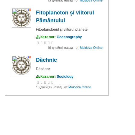
13 дней(я) назад
·
от
Moldova Online
Fitoplancton și viitorul
Pământului
Fitoplanctonul și viitorul planetei
Каталог:
Oceanography
16 дней(я) назад
·
от
Moldova Online
Dăchnic
Dăcănar
Каталог:
Sociology
16 дней(я) назад
·
от
Moldova Online