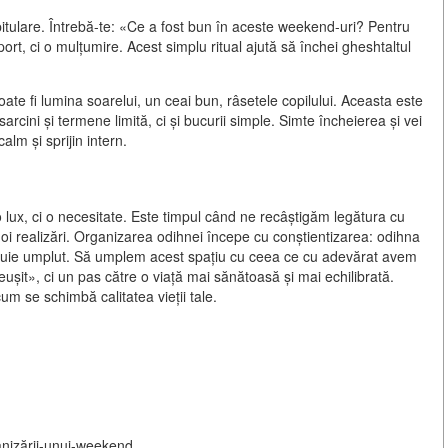
itulare. Întrebă-te: «Ce a fost bun în aceste weekend-uri? Pentru
t, ci o mulțumire. Acest simplu ritual ajută să închei gheshtaltul
oate fi lumina soarelui, un ceai bun, râsetele copilului. Aceasta este
rcini și termene limită, ci și bucurii simple. Simte încheierea și vei
lm și sprijin intern.
 lux, ci o necesitate. Este timpul când ne recâștigăm legătura cu
oi realizări. Organizarea odihnei începe cu conștientizarea: odihna
trebuie umplut. Să umplem acest spațiu cu ceea ce cu adevărat avem
ușit», ci un pas către o viață mai sănătoasă și mai echilibrată.
um se schimbă calitatea vieții tale.
ganizării-unui-weekend