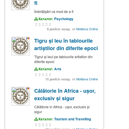
fi
Îmbrățișări ca mod de a fi
Каталог:
Psychology
9 дней(я) назад
·
от
Moldova Online
Tigru și leu în tablourile
artiștilor din diferite epoci
Tigrul și leul pe tablourile artistilor din
diferite epoci
Каталог:
Arts
10 дней(я) назад
·
от
Moldova Online
Călătorie în Africa - ușor,
exclusiv și sigur
Călătorie în Africa - ușor, exclusiv și
sigur
Каталог:
Tourism and Travelling