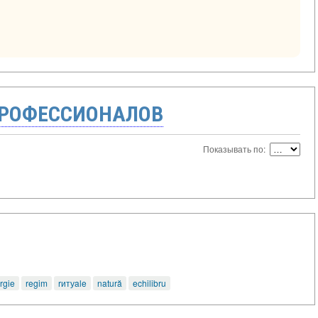
ПРОФЕССИОНАЛОВ
Показывать по:
rgie
regim
rитуale
natură
echilibru