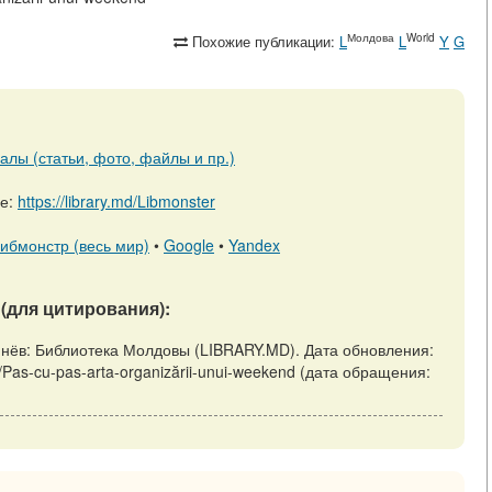
Молдова
World
Похожие публикации:
L
L
Y
G
алы (статьи, фото, файлы и пр.)
ре:
https://library.md/Libmonster
ибмонстр (весь мир)
•
Google
•
Yandex
(для цитирования):
Кишинёв: Библиотека Молдовы (LIBRARY.MD). Дата обновления:
iew/Pas-cu-pas-arta-organizării-unui-weekend (дата обращения: