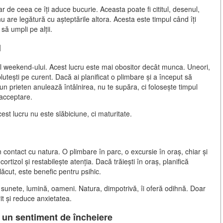
 de ceea ce îți aduce bucurie. Aceasta poate fi cititul, desenul,
u are legătură cu așteptările altora. Acesta este timpul când îți
să umpli pe alții.
l
al weekend-ului. Acest lucru este mai obositor decât munca. Uneori,
lutești pe curent. Dacă ai planificat o plimbare și a început să
un prieten anulează întâlnirea, nu te supăra, ci folosește timpul
 acceptare.
cest lucru nu este slăbiciune, ci maturitate.
contact cu natura. O plimbare în parc, o excursie în oraș, chiar și
rtizol și restabilește atenția. Dacă trăiești în oraș, planifică
ăcut, este benefic pentru psihic.
sunete, lumină, oameni. Natura, dimpotrivă, îi oferă odihnă. Doar
it și reduce anxietatea.
 un sentiment de încheiere