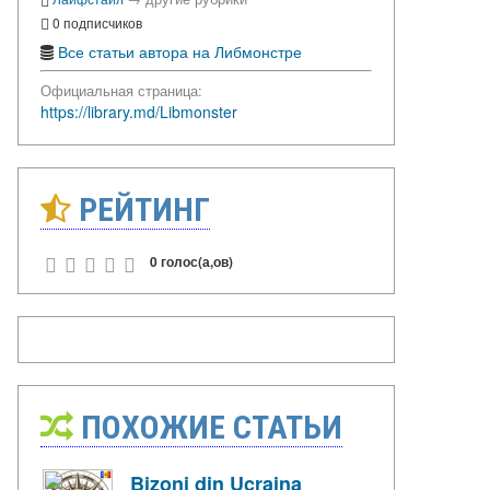
0 подписчиков
Все статьи автора на Либмонстре
Официальная страница:
https://library.md/Libmonster
РЕЙТИНГ
0 голос(а,ов)
ПОХОЖИЕ СТАТЬИ
Bizoni din Ucraina