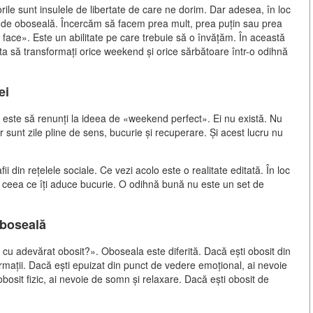
rile sunt insulele de libertate de care ne dorim. Dar adesea, în loc
 de oboseală. Încercăm să facem prea mult, prea puțin sau prea
ace». Este un abilitate pe care trebuie să o învățăm. În această
juta să transformați orice weekend și orice sărbătoare într-o odihnă
ei
ă este să renunți la ideea de «weekend perfect». Ei nu există. Nu
r sunt zile pline de sens, bucurie și recuperare. Și acest lucru nu
 din rețelele sociale. Ce vezi acolo este o realitate editată. În loc
 ceea ce îți aduce bucurie. O odihnă bună nu este un set de
oboseală
t cu adevărat obosit?». Oboseala este diferită. Dacă ești obosit din
rmații. Dacă ești epuizat din punct de vedere emoțional, ai nevoie
bosit fizic, ai nevoie de somn și relaxare. Dacă ești obosit de