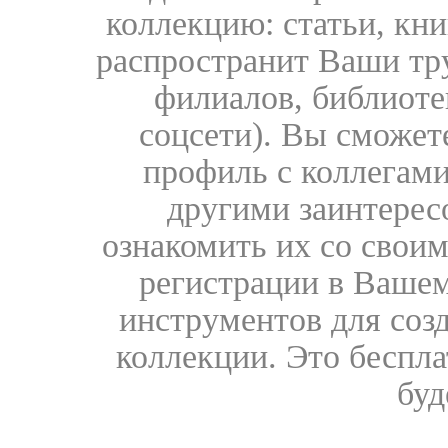
коллекцию: статьи, кн
распространит Ваши тру
филиалов, библиоте
соцсети). Вы сможет
профиль с коллегами
другими заинтере
ознакомить их со свои
регистрации в Вашем
инструментов для соз
коллекции. Это бесплат
буд