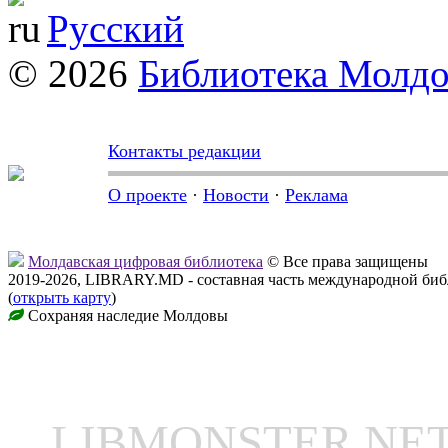
Русский
© 2026
Библиотека Молд
Контакты редакции
О проекте
·
Новости
·
Реклама
Молдавская цифровая библиотека
© Все права защищены
2019-2026, LIBRARY.MD - составная часть международной би
(
открыть карту
)
Сохраняя наследие Молдовы
LIBMONSTER N