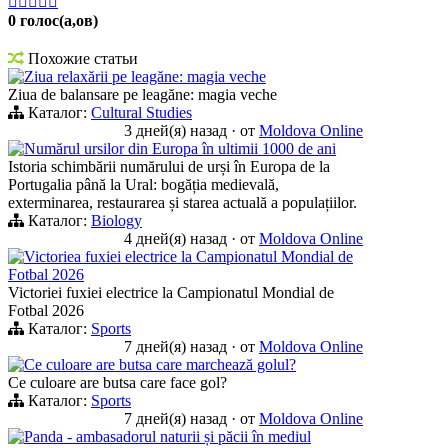





0 голос(а,ов)
Похожие статьи
Ziua relaxării pe leagăne: magia veche
Ziua de balansare pe leagăne: magia veche
Каталог:
Cultural Studies
3 дней(я) назад
·
от
Moldova Online
Numărul ursilor din Europa în ultimii 1000 de ani
Istoria schimbării numărului de urși în Europa de la
Portugalia până la Ural: bogăția medievală,
exterminarea, restaurarea și starea actuală a populațiilor.
Каталог:
Biology
4 дней(я) назад
·
от
Moldova Online
Victoriea fuxiei electrice la Campionatul Mondial de
Fotbal 2026
Victoriei fuxiei electrice la Campionatul Mondial de
Fotbal 2026
Каталог:
Sports
7 дней(я) назад
·
от
Moldova Online
Ce culoare are butsa care marchează golul?
Ce culoare are butsa care face gol?
Каталог:
Sports
7 дней(я) назад
·
от
Moldova Online
Panda - ambasadorul naturii și păcii în mediul