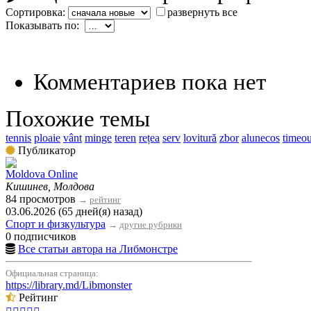
Сортировка:
развернуть все
Показывать по:
Комментариев пока нет
Похожие темы
tennis
ploaie
vânt
minge
teren
rețea
serv
lovitură
zbor
alunecos
timeou
Публикатор
Moldova Online
Кишинев, Молдова
84 просмотров
→
рейтинг
03.06.2026 (65 дней(я) назад)
Спорт и физкультура
→
другие рубрики
0 подписчиков
Все статьи автора на Либмонстре
Официальная страница:
https://library.md/Libmonster
Рейтинг