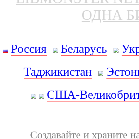
ОДНА Б
Россия
Беларусь
Ук
Таджикистан
Эстон
США-Великобрит
Создавайте и храните 