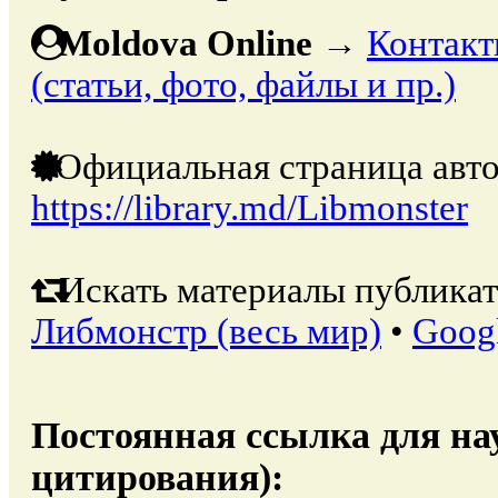
Moldova Online
→
Контакт
(статьи, фото, файлы и пр.)
Официальная страница авто
https://library.md/Libmonster
Искать материалы публикат
Либмонстр (весь мир)
•
Goog
Постоянная ссылка для на
цитирования):