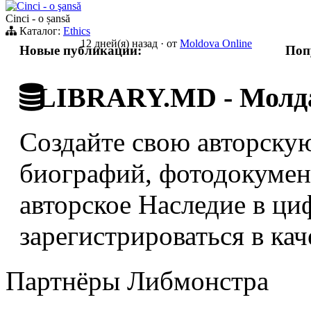
Cinci - o şansă
Cinci - o șansă
Каталог:
Ethics
12 дней(я) назад
·
от
Moldova Online
Новые публикации:
Поп
LIBRARY.MD - Молда
Создайте свою авторскую
биографий, фотодокумент
авторское Наследие в ци
зарегистрироваться в кач
Партнёры Либмонстра