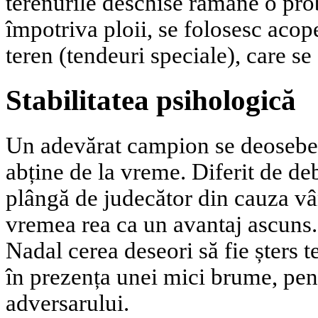
terenurile deschise rămâne o pro
împotriva ploii, se folosesc acop
teren (tendeuri speciale), care se
Stabilitatea psihologică
Un adevărat campion se deosebeșt
abține de la vreme. Diferit de deb
plângă de judecător din cauza vân
vremea rea ca un avantaj ascuns
Nadal cerea deseori să fie șters t
în prezența unei mici brume, pent
adversarului.