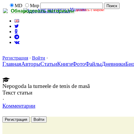
MD
Мир
Молдовы
делитесь с миром!
БИБЛИОТЕКА
Обнародовать материалы
Регистрация
·
Войти
·
Главная
Авторы
Статьи
Книги
Фото
Файлы
Дневники
Би
Nepogoda la turneele de tenis de masă
Текст статьи
·
Комментарии
Регистрация
Войти