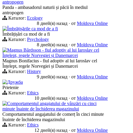
antropogen
Panda - ambasadorul naturii și păcii în mediul
antropogen
Каталог:
Ecology
8 дней(я) назад
·
от
Moldova Online
Îmbrățișările ca mod de a fi
Îmbrățișări ca mod de a fi
Каталог:
Psychology
8 дней(я) назад
·
от
Moldova Online
Magnus Bårdsson - fiul adoptiv al lui Iaroslav cel
Înțelept, regele Norvegiei și Danemarcei
Magnus Bonifacius - fiul adoptiv al lui Iaroslav cel
Înțelept, regele Norvegiei și Danemarcei
Каталог:
History
9 дней(я) назад
·
от
Moldova Online
Дружба
Prietenie
Каталог:
Ethics
10 дней(я) назад
·
от
Moldova Online
Comportamentul angajatului de vânzări cu cinci
minute înainte de închiderea magazinului
Comportamentul angajatului de comerț în cinci minute
înainte de închiderea magazinului
Каталог:
Ethics
12 дней(я) назад
·
от
Moldova Online