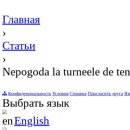
Главная
›
Статьи
›
Nepogoda la turneele de te
Конфиденциальность
Условия
Справка
Пригласить друга
Яз
Выбрать язык
English