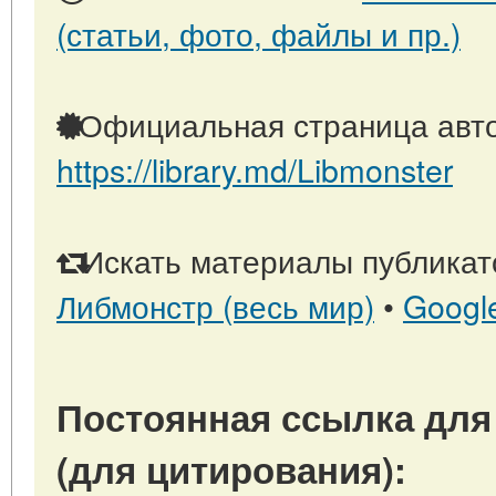
(статьи, фото, файлы и пр.)
Официальная страница авто
https://library.md/Libmonster
Искать материалы публикато
Либмонстр (весь мир)
•
Googl
Постоянная ссылка для
(для цитирования):