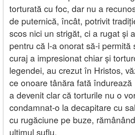
torturată cu foc, dar nu a recunos
de puternică, încât, potrivit tradiți
scos nici un strigăt, ci a rugat ș
pentru că l-a onorat să-i permită
curaj a impresionat chiar și torturor
legendei, au crezut în Hristos, v
ce onoare tânăra fată îndureaz
a devenit clar că torturile nu o vo
condamnat-o la decapitare cu sa
cu rugăciune pe buze, rămânând f
ultimul suflu.