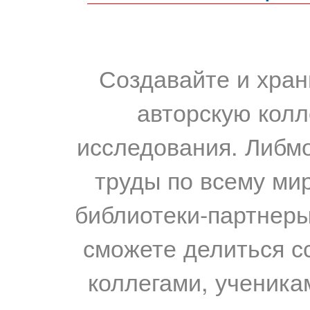
Создавайте и хран
авторскую колл
исследования. Либм
труды по всему мир
библиотеки-партнеры,
сможете делиться с
коллегами, ученика