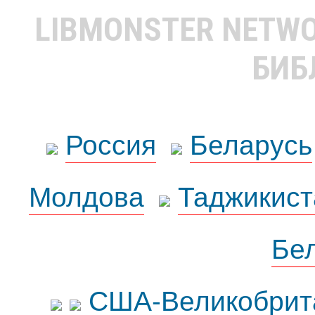
LIBMONSTER NETW
БИБ
Россия
Беларусь
Молдова
Таджикист
Бе
США-Великобрит