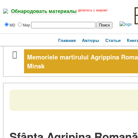
делитесь с миром!
Обнародовать материалы
MD
Мир
Главная
Авторы
Статьи
Книг
Memoriele martirului Agrippina Romană
Minsk
Sfânta Agripina Romană: