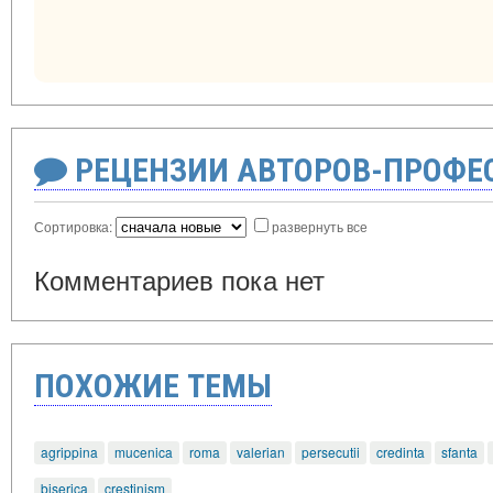
РЕЦЕНЗИИ АВТОРОВ-ПРОФЕ
Сортировка:
развернуть все
Комментариев пока нет
ПОХОЖИЕ ТЕМЫ
agrippina
mucenica
roma
valerian
persecutii
credinta
sfanta
biserica
crestinism