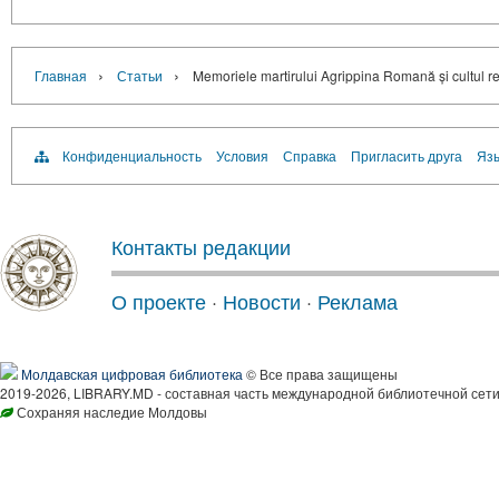
›
›
Главная
Статьи
Memoriele martirului Agrippina Romană și cultul re
Конфиденциальность
Условия
Справка
Пригласить друга
Язы
Контакты редакции
О проекте
·
Новости
·
Реклама
Молдавская цифровая библиотека
© Все права защищены
2019-2026, LIBRARY.MD - составная часть международной библиотечной сети
Сохраняя наследие Молдовы