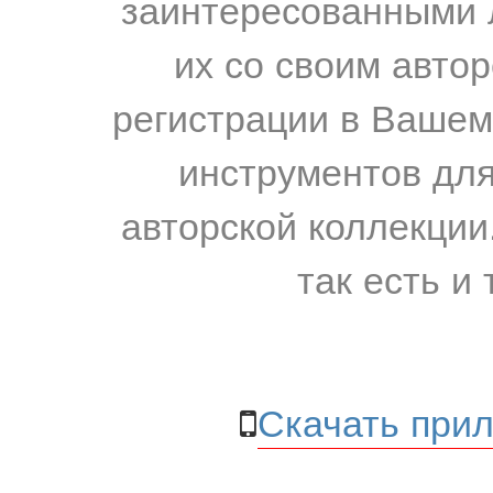
заинтересованными 
их со своим авто
регистрации в Вашем
инструментов для
авторской коллекции.
так есть и 
Скачать прил