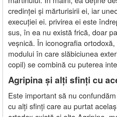
credinței și mărturisirii ei, iar u
execuției ei. privirea ei este îndr
sus, în ea nu există frică, doar p
veșnică. În iconografia ortodoxă,
modului în care slăbiciunea exter
copil) se combină cu puterea inter
Agripina și alți sfinți cu 
Este important să nu confundăm
cu alți sfinți care au purtat acel
ortodox există și alte Agripine, 