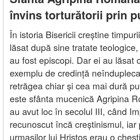
învins torturătorii prin 
În istoria Bisericii creștine timpu
lăsat după sine tratate teologice
au fost episcopi. Dar ei au lăsa
exemplu de credință neînduplecat
retrăgea chiar și cea mai dură p
este sfânta mucenică Agripina R
au avut loc în secolul III, când 
recunoscut încă creștinismul, iar
urmașilor lui Hristos erau o chest