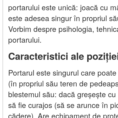
portarului este unică: joacă cu mâ
este adesea singur în propriul s
Vorbim despre psihologia, tehnic
portarului.
Caracteristici ale poziție
Portarul este singurul care poat
(în propriul său teren de pedeaps
blestemul său: dacă greșește cu m
să fie curajos (să se arunce în p
cădere). Are echipament de prote