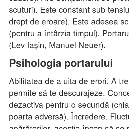
scuturi). Este constant sub tensi
drept de eroare). Este adesea sch
(pentru a întârzia timpul). Porta
(Lev Iașin, Manuel Neuer).
Psihologia portarului
Abilitatea de a uita de erori. A tre
permite să te descurajeze. Conc
dezactiva pentru o secundă (chia
poarta adversă). Încredere. Fluctu
apărătorilor, aceștia încep să se