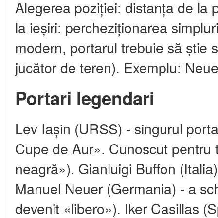
Alegerea poziției: distanța de la 
la ieșiri: percheziționarea simpluril
modern, portarul trebuie să știe 
jucător de teren). Exemplu: Neue
Portari legendari
Lev Iașin (URSS) - singurul port
Cupe de Aur». Cunoscut pentru t
neagră»). Gianluigi Buffon (Italia)
Manuel Neuer (Germania) - a schi
devenit «libero»). Iker Casillas (