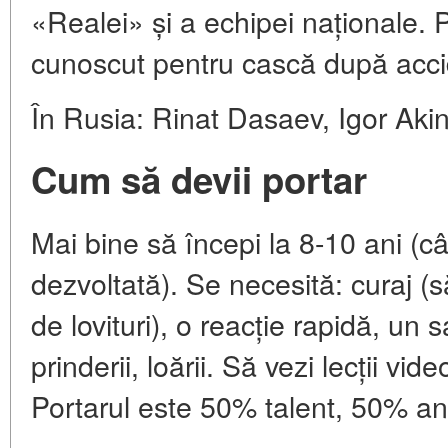
«Realei» și a echipei naționale. 
cunoscut pentru cască după acci
În Rusia: Rinat Dasaev, Igor Akin
Cum să devii portar
Mai bine să începi la 8-10 ani (
dezvoltată). Se necesită: curaj 
de lovituri), o reacție rapidă, un 
prinderii, loării. Să vezi lecții vid
Portarul este 50% talent, 50% a