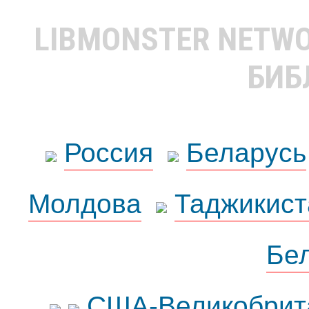
LIBMONSTER NETW
БИБ
Россия
Беларусь
Молдова
Таджикист
Бе
США-Великобрит