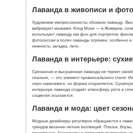
Лаванда в живописи и фот
Художники-импрессионисты обожали лаванду. Ван Г
вибрируют мазками. Клод Моне — в Живерни, со
используют лаванду как фон для портретов: фиол
фотосессии в полях лаванды огромен, особенно в 
нежность, загадка, лето.
Лаванда в интерьере: сухие
Срезанная и высушенная лаванда не теряет своей
спальне, — это элемент провансальского стиля. И
серо-сиреневого, но форма сохраняется. Сушёную
интерьере лаванда создаёт атмосферу уюта и спо
соцветия осыпаются.
Лаванда и мода: цвет сезон
Модные дизайнеры регулярно обращаются к лавандо
трендов весенне-летних коллекций. Платья, блузы
женственно. Аксессуары с лавандовым принтом, су