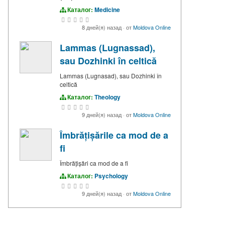
Каталог:
Medicine
8 дней(я) назад
·
от
Moldova Online
Lammas (Lugnassad),
sau Dozhinki în celtică
Lammas (Lugnasad), sau Dozhinki în
celtică
Каталог:
Theology
9 дней(я) назад
·
от
Moldova Online
Îmbrățișările ca mod de a
fi
Îmbrățișări ca mod de a fi
Каталог:
Psychology
9 дней(я) назад
·
от
Moldova Online