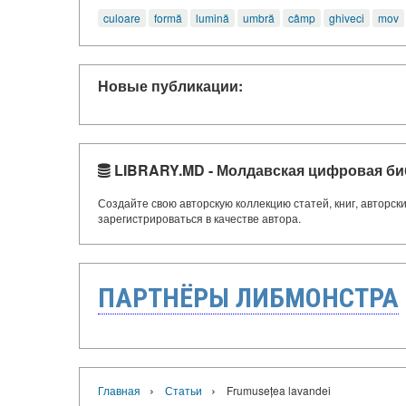
culoare
formă
lumină
umbră
câmp
ghiveci
mov
Новые публикации:
LIBRARY.MD - Молдавская цифровая би
Создайте свою авторскую коллекцию статей, книг, авторс
зарегистрироваться в качестве автора.
ПАРТНЁРЫ ЛИБМОНСТРА
›
›
Главная
Статьи
Frumusețea lavandei