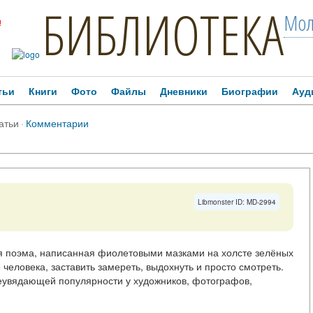
БИБЛИОТЕКА
Мол
!
тьи
Книги
Фото
Файлы
Дневники
Биографии
Ауд
атьи
·
Комментарии
Libmonster ID: MD-2994
ая поэма, написанная фиолетовыми мазками на холсте зелёных
 человека, заставить замереть, выдохнуть и просто смотреть.
неувядающей популярности у художников, фотографов,