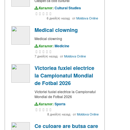
Oaspet ca cod cultural
Каталог:
Cultural Studies
6 дней(я) назад
·
от
Moldova Online
Medical clowning
Medical clowning
Каталог:
Medicine
7 дней(я) назад
·
от
Moldova Online
Victoriea fuxiei electrice
la Campionatul Mondial
de Fotbal 2026
Victoriei fuxiei electrice la Campionatul
Mondial de Fotbal 2026
Каталог:
Sports
8 дней(я) назад
·
от
Moldova Online
Ce culoare are butsa care