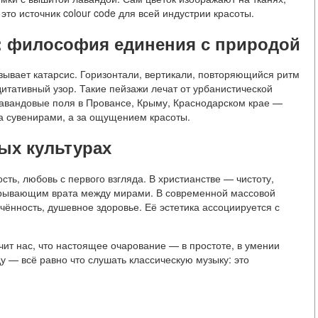
это источник colour code для всей индустрии красоты.
я: философия единения с природой
ывает катарсис. Горизонтали, вертикали, повторяющийся ритм
итативный узор. Такие пейзажи лечат от урбанистической
 лавандовые поля в Провансе, Крыму, Краснодарском крае —
за сувенирами, а за ощущением красоты.
ых культурах
ть, любовь с первого взгляда. В христианстве — чистоту,
ткрывающим врата между мирами. В современной массовой
чённость, душевное здоровье. Её эстетика ассоциируется с
чит нас, что настоящее очарование — в простоте, в умении
ду — всё равно что слушать классическую музыку: это