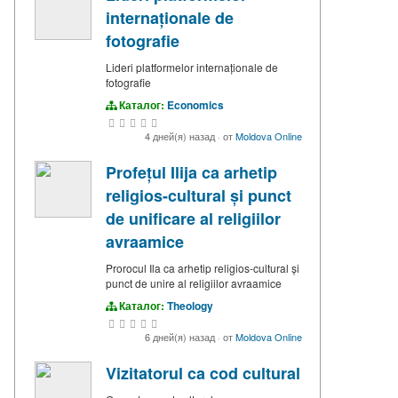
internaționale de
fotografie
Lideri platformelor internaționale de
fotografie
Каталог:
Economics
4 дней(я) назад
·
от
Moldova Online
Profețul Ilija ca arhetip
religios-cultural și punct
de unificare al religiilor
avraamice
Prorocul Ila ca arhetip religios-cultural și
punct de unire al religiilor avraamice
Каталог:
Theology
6 дней(я) назад
·
от
Moldova Online
Vizitatorul ca cod cultural