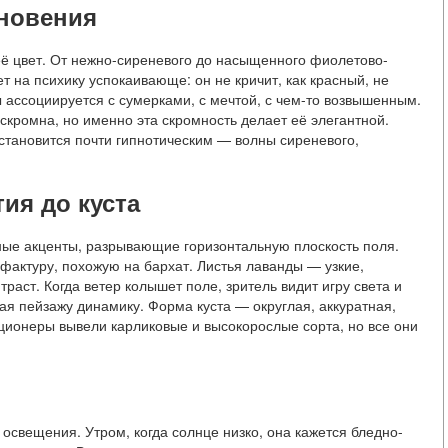
хновения
её цвет. От нежно-сиреневого до насыщенного фиолетово-
ет на психику успокаивающе: он не кричит, как красный, не
 ассоциируется с сумерками, с мечтой, с чем-то возвышенным.
 скромна, но именно эта скромность делает её элегантной.
 становится почти гипнотическим — волны сиреневого,
тия до куста
ые акценты, разрывающие горизонтальную плоскость поля.
фактуру, похожую на бархат. Листья лаванды — узкие,
аст. Когда ветер колышет поле, зритель видит игру света и
ая пейзажу динамику. Форма куста — округлая, аккуратная,
ционеры вывели карликовые и высокорослые сорта, но все они
освещения. Утром, когда солнце низко, она кажется бледно-