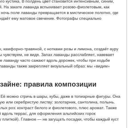
го кустика. В полдень цвет становится интенсивным, синим,
. На закате лаванда вспыхивает розово-фиолетовым, как
ю ночь поле лаванды превращается в мистическое полотно, где
ридаёт ему матовое свечение. Фотографы специально
х, камфорно-травяной, с нотками розы и лимона, создаёт ауру
мы чувствуем, не видя. Запах лаванды расслабляет, навевает
не лаванду часто сажают вдоль дорожек, чтобы при ходьбе
 лаванды также закрепляет визуальный образ: мы «видим»
зайне: правила композиции
Её можно стричь в шары, кубы, даже в топиарные фигуры. Она
ю или серебристую листву: золотарник, сантолина, полынь.
лых роз: контраст белого и фиолетового, плюс аромат. Также
й вдоль террас, для оформления альпийских горок
 плиткой). Главное — не загущать посадки, чтобы каждый куст