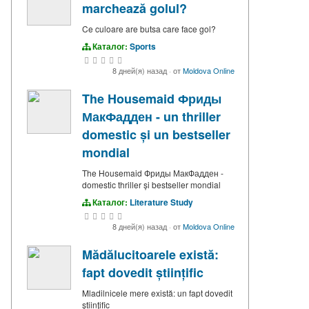
marchează golul?
Ce culoare are butsa care face gol?
Каталог:
Sports
8 дней(я) назад
·
от
Moldova Online
The Housemaid Фриды
МакФадден - un thriller
domestic și un bestseller
mondial
The Housemaid Фриды МакФадден -
domestic thriller și bestseller mondial
Каталог:
Literature Study
8 дней(я) назад
·
от
Moldova Online
Mădălucitoarele există:
fapt dovedit științific
Mladilnicele mere există: un fapt dovedit
științific