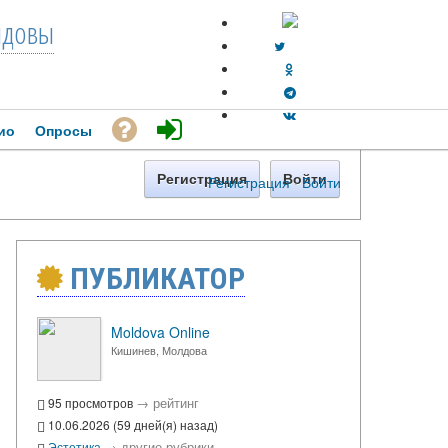
довы
ио
Опросы
Регистрация
Войти
Регистрация
·
Войти
ПУБЛИКАТОР
Moldova Online
Кишинев, Молдова
→
рейтинг
95 просмотров
10.06.2026 (59 дней(я) назад)
→
другие рубрики
Эстетика