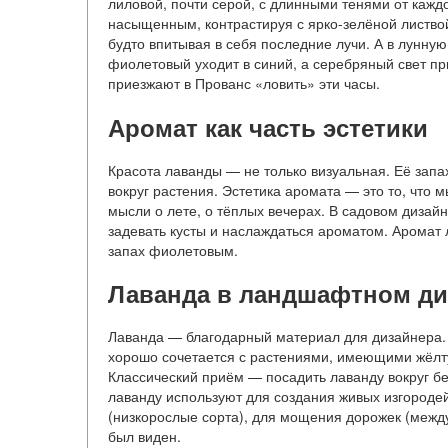
лиловой, почти серой, с длинными тенями от каждо
насыщенным, контрастируя с ярко-зелёной листвой
будто впитывая в себя последние лучи. А в лунну
фиолетовый уходит в синий, а серебряный свет п
приезжают в Прованс «ловить» эти часы.
Аромат как часть эстетики
Красота лаванды — не только визуальная. Её запа
вокруг растения. Эстетика аромата — это то, что 
мысли о лете, о тёплых вечерах. В садовом дизай
задевать кусты и наслаждаться ароматом. Аромат
запах фиолетовым.
Лаванда в ландшафтном ди
Лаванда — благодарный материал для дизайнера. 
хорошо сочетается с растениями, имеющими жёлту
Классический приём — посадить лаванду вокруг бе
лаванду используют для создания живых изгороде
(низкорослые сорта), для мощения дорожек (между
был виден.