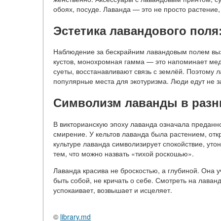
обоях, посуде. Лаванда — это не просто растение, 
Эстетика лавандового пол
Наблюдение за бескрайним лавандовым полем выз
кустов, монохромная гамма — это напоминает мед
суеты, восстанавливают связь с землёй. Поэтому
популярные места для экотуризма. Люди едут не 
Символизм лаванды в разн
В викторианскую эпоху лаванда означала преданнос
смирение. У кельтов лаванда была растением, о
культуре лаванда символизирует спокойствие, утон
тем, что можно назвать «тихой роскошью».
Лаванда красива не броскостью, а глубиной. Она у
быть собой, не кричать о себе. Смотреть на лаван
успокаивает, возвышает и исцеляет.
©
library.md