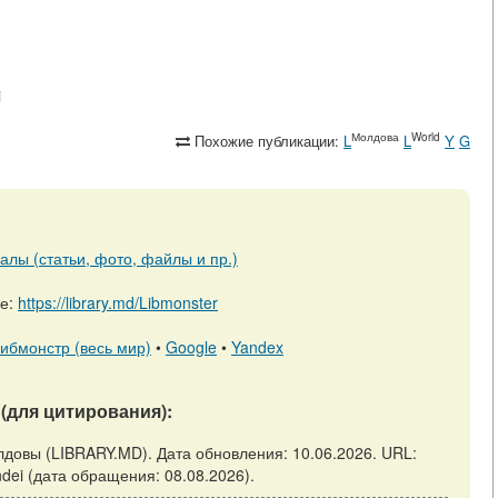
i
Молдова
World
Похожие публикации:
L
L
Y
G
алы (статьи, фото, файлы и пр.)
ре:
https://library.md/Libmonster
ибмонстр (весь мир)
•
Google
•
Yandex
(для цитирования):
лдовы (LIBRARY.MD). Дата обновления: 10.06.2026. URL:
vandei (дата обращения: 08.08.2026).