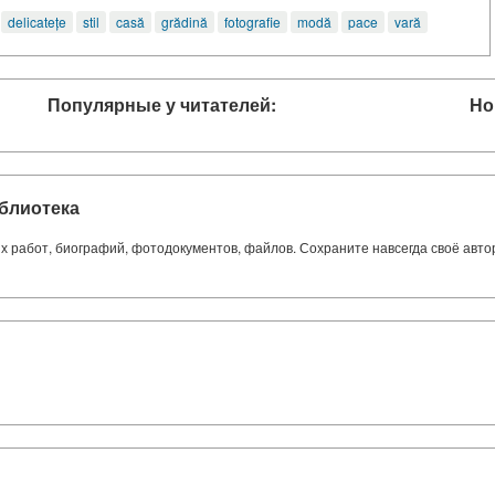
delicatețe
stil
casă
grădină
fotografie
modă
pace
vară
Популярные у читателей:
Но
блиотека
ких работ, биографий, фотодокументов, файлов. Сохраните навсегда своё авт