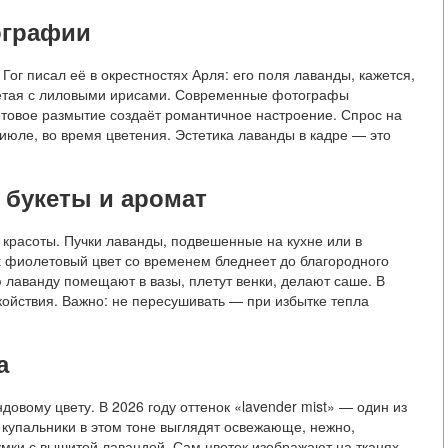
ографии
ог писал её в окрестностях Арля: его поля лаванды, кажется,
четая с лиловыми ирисами. Современные фотографы
етовое размытие создаёт романтичное настроение. Спрос на
июле, во время цветения. Эстетика лаванды в кадре — это
 букеты и аромат
 красоты. Пучки лаванды, подвешенные на кухне или в
х фиолетовый цвет со временем бледнеет до благородного
 лаванду помещают в вазы, плетут венки, делают саше. В
койствия. Важно: не пересушивать — при избытке тепла
а
вому цвету. В 2026 году оттенок «lavender mist» — один из
, купальники в этом тоне выглядят освежающе, нежно,
мки с вышитой лавандой. Сам цветок изображают на тканях,