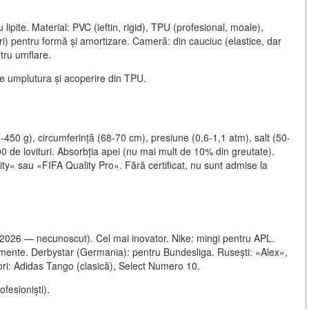
ipite. Material: PVC (ieftin, rigid), TPU (profesional, moale),
uri) pentru formă și amortizare. Cameră: din cauciuc (elastice, dar
tru umflare.
de umplutura și acoperire din TPU.
-450 g), circumferință (68-70 cm), presiune (0,6-1,1 atm), salt (50-
0 de lovituri. Absorbția apei (nu mai mult de 10% din greutate).
ity» sau «FIFA Quality Pro». Fără certificat, nu sunt admise la
 2026 — necunoscut). Cel mai inovator. Nike: mingi pentru APL.
mente. Derbystar (Germania): pentru Bundesliga. Rusești: «Alex»,
ri: Adidas Tango (clasică), Select Numero 10.
ofesioniști).