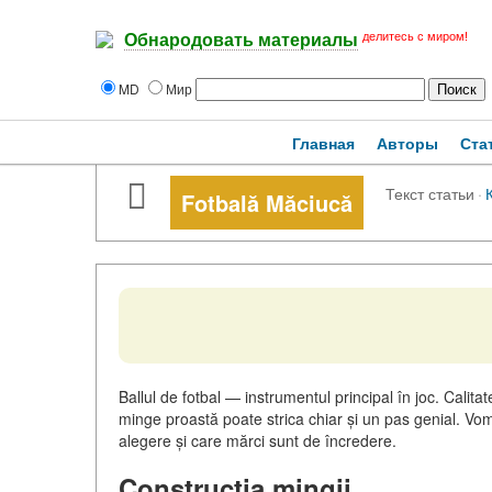
делитесь с миром!
Обнародовать материалы
MD
Мир
Главная
Авторы
Ста
Текст статьи
·
Fotbală Măciucă
Ballul de fotbal — instrumentul principal în joc. Calitat
minge proastă poate strica chiar și un pas genial. Vom
alegere și care mărci sunt de încredere.
Construcția mingii