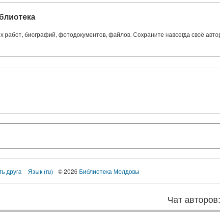
блиотека
ких работ, биографий, фотодокументов, файлов. Сохраните навсегда своё авт
ть друга
Язык (ru)
© 2026
Библиотека Молдовы
Чат авторов