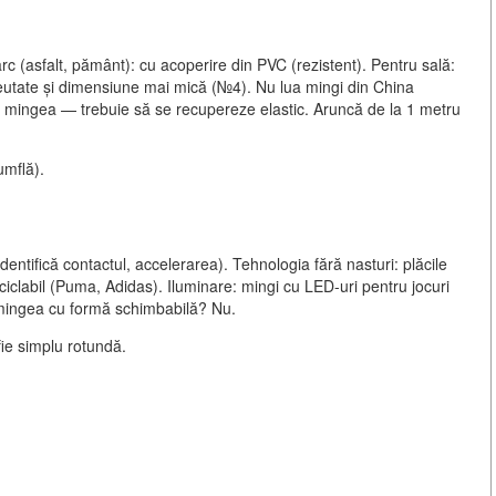
rc (asfalt, pământ): cu acoperire din PVC (rezistent). Pentru sală:
greutate și dimensiune mai mică (№4). Nu lua mingi din China
 mingea — trebuie să se recupereze elastic. Aruncă de la 1 metru
umflă).
entifică contactul, accelerarea). Tehnologia fără nasturi: plăcile
 reciclabil (Puma, Adidas). Iluminare: mingi cu LED-uri pentru jocuri
 mingea cu formă schimbabilă? Nu.
fie simplu rotundă.