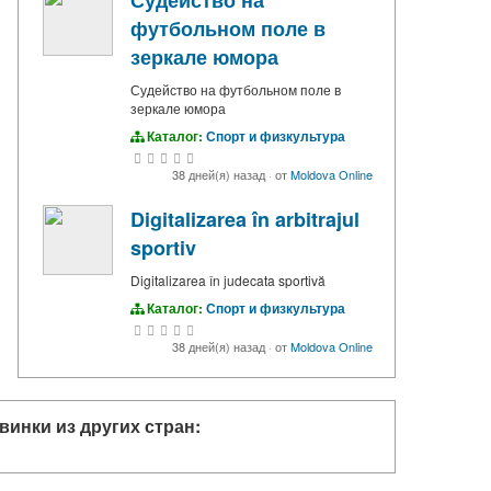
Судейство на
футбольном поле в
зеркале юмора
Судейство на футбольном поле в
зеркале юмора
Каталог:
Спорт и физкультура
38 дней(я) назад
·
от
Moldova Online
Digitalizarea în arbitrajul
sportiv
Digitalizarea în judecata sportivă
Каталог:
Спорт и физкультура
38 дней(я) назад
·
от
Moldova Online
винки из других стран: