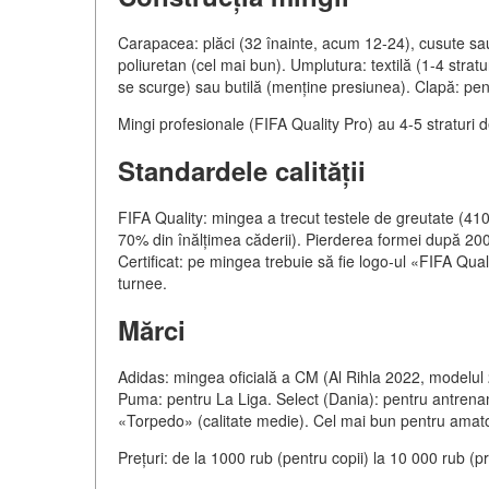
Carapacea: plăci (32 înainte, acum 12-24), cusute sau l
poliuretan (cel mai bun). Umplutura: textilă (1-4 strat
se scurge) sau butilă (menține presiunea). Clapă: pen
Mingi profesionale (FIFA Quality Pro) au 4-5 straturi 
Standardele calității
FIFA Quality: mingea a trecut testele de greutate (410
70% din înălțimea căderii). Pierderea formei după 200
Certificat: pe mingea trebuie să fie logo-ul «FIFA Qual
turnee.
Mărci
Adidas: mingea oficială a CM (Al Rihla 2022, modelul
Puma: pentru La Liga. Select (Dania): pentru antrena
«Torpedo» (calitate medie). Cel mai bun pentru amato
Prețuri: de la 1000 rub (pentru copii) la 10 000 rub (pr