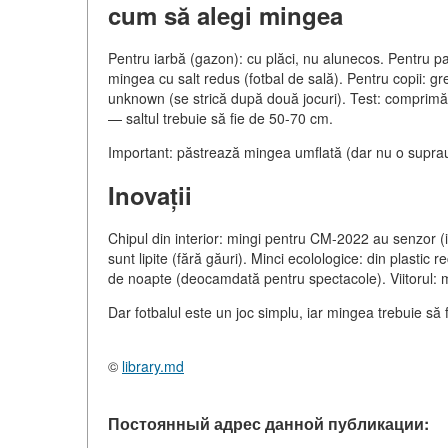
cum să alegi mingea
Pentru iarbă (gazon): cu plăci, nu alunecos. Pentru pa
mingea cu salt redus (fotbal de sală). Pentru copii: 
unknown (se strică după două jocuri). Test: comprimă
— saltul trebuie să fie de 50-70 cm.
Important: păstrează mingea umflată (dar nu o supra
Inovații
Chipul din interior: mingi pentru CM-2022 au senzor (id
sunt lipite (fără găuri). Minci ecolologice: din plastic
de noapte (deocamdată pentru spectacole). Viitorul:
Dar fotbalul este un joc simplu, iar mingea trebuie să 
©
library.md
Постоянный адрес данной публикации: