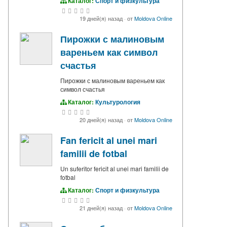
Каталог:
Спорт и физкультура
19 дней(я) назад
·
от
Moldova Online
Пирожки с малиновым
вареньем как символ
счастья
Пирожки с малиновым вареньем как
символ счастья
Каталог:
Культурология
20 дней(я) назад
·
от
Moldova Online
Fan fericit al unei mari
familii de fotbal
Un suferitor fericit al unei mari familii de
fotbal
Каталог:
Спорт и физкультура
21 дней(я) назад
·
от
Moldova Online