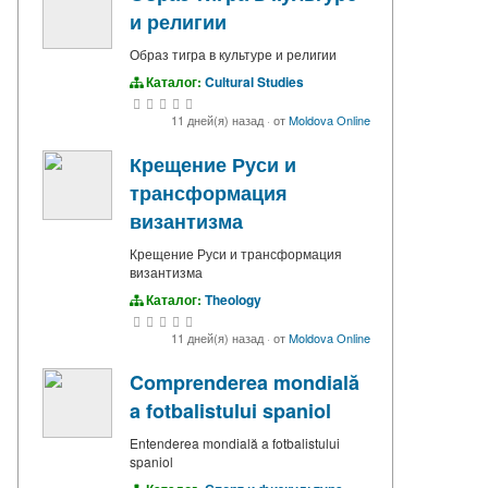
и религии
Образ тигра в культуре и религии
Каталог:
Cultural Studies
11 дней(я) назад
·
от
Moldova Online
Крещение Руси и
трансформация
византизма
Крещение Руси и трансформация
византизма
Каталог:
Theology
11 дней(я) назад
·
от
Moldova Online
Comprenderea mondială
a fotbalistului spaniol
Entenderea mondială a fotbalistului
spaniol