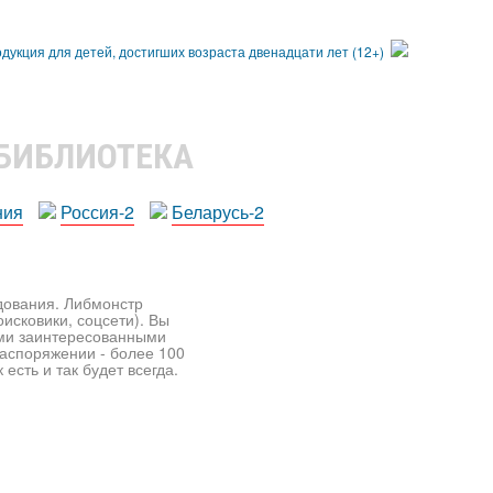
 БИБЛИОТЕКА
ния
Россия-2
Беларусь-2
едования. Либмонстр
исковики, соцсети). Вы
ими заинтересованными
распоряжении - более 100
есть и так будет всегда.