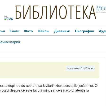
БИБЛИОТЕКА
Мол
тьи
Книги
Фото
Файлы
Дневники
Биографии
Ауд
Комментарии
Libmonster ID: MD-2836
ea sa depinde de acuratețea loviturii, zbor, senzațiile jucătorilor. O
 vorbi despre ce este făcută mingea, ce să acorzi atenție la