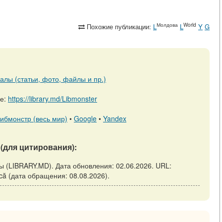
Молдова
World
Похожие публикации:
L
L
Y
G
алы (статьи, фото, файлы и пр.)
ре:
https://library.md/Libmonster
ибмонстр (весь мир)
•
Google
•
Yandex
(для цитирования):
ы (LIBRARY.MD). Дата обновления: 02.06.2026. URL:
iucă (дата обращения: 08.08.2026).