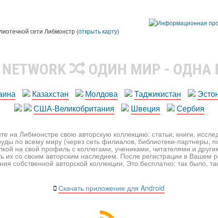
лиотечной сети Либмонстр (
открыть карту
)
R NETWORK
ОДИН МИР - ОДНА
аина
Казахстан
Молдова
Таджикистан
Эсто
США-Великобритания
Швеция
Сербия
те на Либмонстре свою авторскую коллекцию: статьи, книги, иссл
уды по всему миру (через сеть филиалов, библиотеки-партнеры, по
лкой на свой профиль с коллегами, учениками, читателями и друг
ь их со своим авторским наследием. После регистрации в Вашем 
ия собственной авторской коллекции. Это бесплатно: так было, так 
Скачать приложение для Android