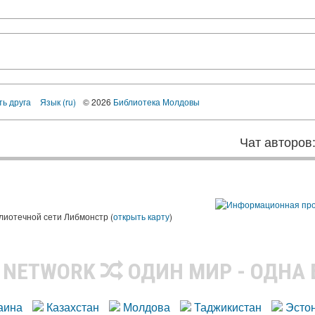
ть друга
Язык (ru)
© 2026
Библиотека Молдовы
Чат авторов
лиотечной сети Либмонстр (
открыть карту
)
R NETWORK
ОДИН МИР - ОДНА
аина
Казахстан
Молдова
Таджикистан
Эсто