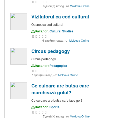
6 дней(я) назад
·
от
Moldova Online
Vizitatorul ca cod cultural
Oaspet ca cod cultural
Каталог:
Cultural Studies
6 дней(я) назад
·
от
Moldova Online
Circus pedagogy
Circus pedagogy
Каталог:
Pedagogics
7 дней(я) назад
·
от
Moldova Online
Ce culoare are butsa care
marchează golul?
Ce culoare are butsa care face gol?
Каталог:
Sports
7 дней(я) назад
·
от
Moldova Online