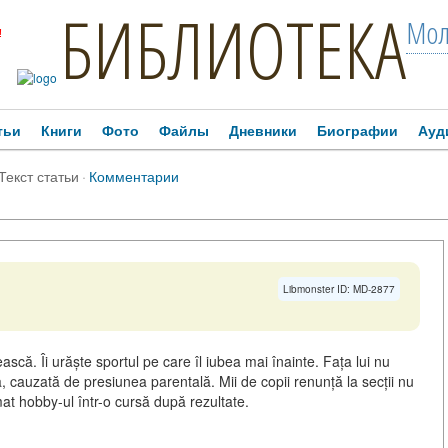
БИБЛИОТЕКА
Мол
!
тьи
Книги
Фото
Файлы
Дневники
Биографии
Ауд
Текст статьи
·
Комментарии
Libmonster ID: MD-2877
ească. Îi urăște sportul pe care îl iubea mai înainte. Fața lui nu
cauzată de presiunea parentală. Mii de copii renunță la secții nu
rmat hobby-ul într-o cursă după rezultate.