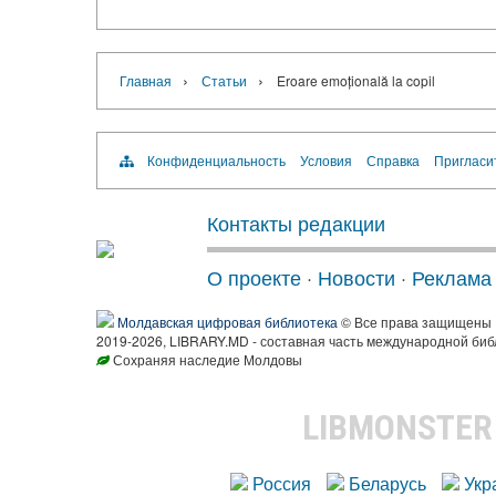
›
›
Главная
Статьи
Eroare emoțională la copil
Конфиденциальность
Условия
Справка
Пригласи
Контакты редакции
О проекте
·
Новости
·
Реклама
Молдавская цифровая библиотека
© Все права защищены
2019-2026, LIBRARY.MD - составная часть международной биб
Сохраняя наследие Молдовы
LIBMONSTE
Россия
Беларусь
Укр