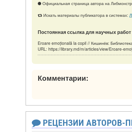
Официальная страница автора на Либмонст
Искать материалы публикатора в системах:
Л
Постоянная ссылка для научных работ 
Eroare emoțională la copil // Кишинёв: Библиот
URL: https://library.md/m/articles/view/Eroare-em
Комментарии:
РЕЦЕНЗИИ АВТОРОВ-