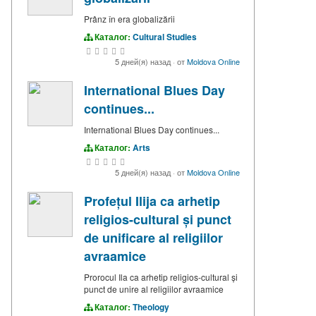
Prânz în era globalizării
Каталог:
Cultural Studies
5 дней(я) назад
·
от
Moldova Online
International Blues Day
continues...
International Blues Day continues...
Каталог:
Arts
5 дней(я) назад
·
от
Moldova Online
Profețul Ilija ca arhetip
religios-cultural și punct
de unificare al religiilor
avraamice
Prorocul Ila ca arhetip religios-cultural și
punct de unire al religiilor avraamice
Каталог:
Theology