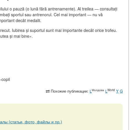
pilului o pauză (o lună fără antrenamente). Al treilea — consultați
himbați sportul sau antrenorul. Cel mai important — nu vă
important decât medalii.
recut. Iubirea și suportul sunt mai importante decât orice trofeu.
putea și mai bine».
-copil
Молдова
World
Похожие публикации:
L
L
Y
G
алы (статьи, фото, файлы и пр.)