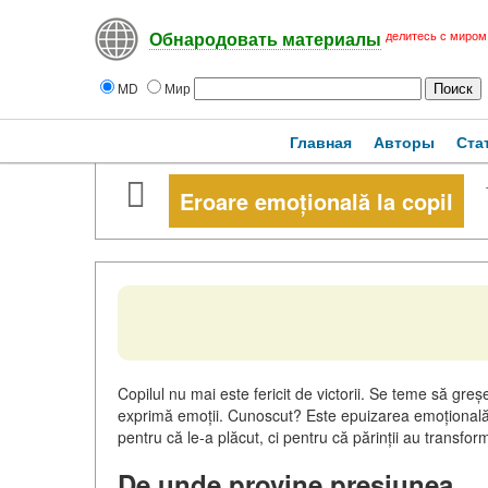
делитесь с миром
Обнародовать материалы
MD
Мир
Главная
Авторы
Ста
Eroare emoțională la copil
Copilul nu mai este fericit de victorii. Se teme să greș
exprimă emoții. Cunoscut? Este epuizarea emoțională, 
pentru că le-a plăcut, ci pentru că părinții au transfo
De unde provine presiunea