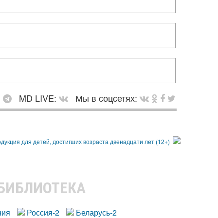
:
MD LIVE:
Мы в соцсетях:
 БИБЛИОТЕКА
ния
Россия-2
Беларусь-2