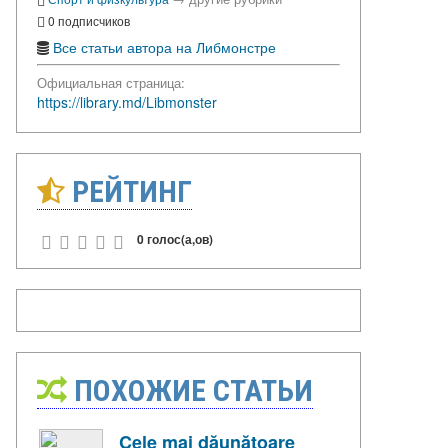
0 подписчиков
Все статьи автора на Либмонстре
Официальная страница:
https://library.md/Libmonster
РЕЙТИНГ
0 голос(а,ов)
ПОХОЖИЕ СТАТЬИ
Cele mai dăunătoare