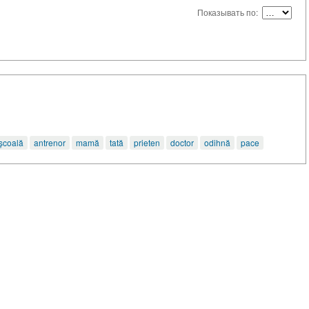
Показывать по:
școală
antrenor
mamă
tată
prieten
doctor
odihnă
pace