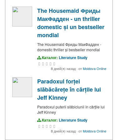
The Housemaid Фриды
МакФадден - un thriller
domestic și un bestseller
mondial
The Housemaid Фриды МакФадден -
domestic thriller și bestseller mondial
Каталог:
Literature Study
8 дней(я) назад
·
от
Moldova Online
Paradoxul forței
slăbăcărețe în cărțile lui
Jeff Kinney
Paradoxul puterii slăbiciunii în cărțile lui
Jeff Kinney
Каталог:
Literature Study
8 дней(я) назад
·
от
Moldova Online