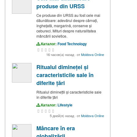
produse din URSS
Ce produse din URSS au fost cele mai
dăunătoare: adevărul despre cârnați,
înghețată, margarină, conserve și
cebureci. Mituri despre naturalitatea
mâncării sovietice.
Каталог:
Food Technology
16 часов(а) назад
·
от
Moldova Online
Ritualul dimineței și
caracteristicile sale în
diferite țări
Ritualul diminețtii și caracteristicile sale
în diferite țări
Каталог:
Lifestyle
5 дней(я) назад
·
от
Moldova Online
Mâncare în era
globalizării