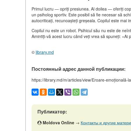
Primul lucru — opriți presiunea. Al doilea — oferiți co
un psiholog sportiv. Este posibil să fie necesar să sc
autocriticați, recunoașteți greșeala. Copilul este mai 
Copilul nu este un robot. Psihicul său nu este de neînt
Amintiți-vă acest lucru când veți vrea să spuneți: «Ai 
©
library.md
Постоянный адрес данной публикации:
https://library.md/m/articles/view/Eroare-emoțională-la
Публикатор:
Moldova Online
→
Контакты и другие матери