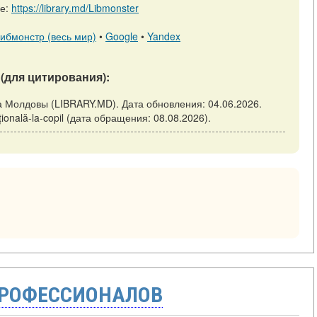
ре:
https://library.md/Libmonster
ибмонстр (весь мир)
•
Google
•
Yandex
(для цитирования):
ека Молдовы (LIBRARY.MD). Дата обновления: 04.06.2026.
oțională-la-copil (дата обращения: 08.08.2026).
ПРОФЕССИОНАЛОВ