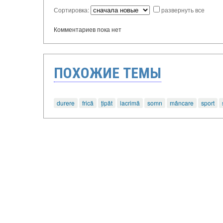
Сортировка:
развернуть все
Комментариев пока нет
ПОХОЖИЕ ТЕМЫ
durere
frică
țipăt
lacrimă
somn
mâncare
sport