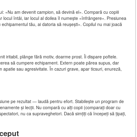
ului: «Nu am devenit campion, să devină el». Compară cu copiii
ar locul întâi, iar locul al doilea îl numește «înfrângere». Presiunea
tru echipamentul tău, ai datoria să reușești». Copilul nu mai joacă
t iritabil, plânge fără motiv, doarme prost. Îi dispare poftele.
 cerea să cumpere echipament. Extern poate părea supus, dar
apatie sau agresivitate. În cazuri grave, apar ticsuri, enureză,
esiune pe rezultat — laudă pentru efort. Stabilește un program de
ntrenamente și lecții. Nu compară cu alți copii (comparați doar cu
a spectatori, nu ca supraveghetori. Dacă simțiți că începeți să țipați,
nceput