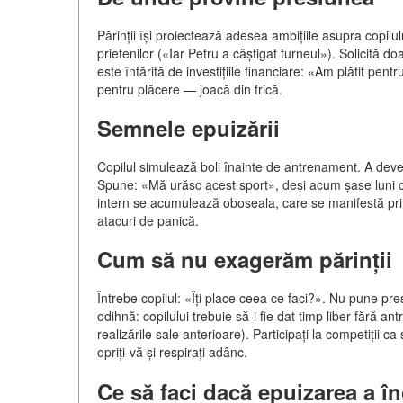
Părinții își proiectează adesea ambițiile asupra copil
prietenilor («Iar Petru a câștigat turneul»). Solicită do
este întărită de investițiile financiare: «Am plătit pen
pentru plăcere — joacă din frică.
Semnele epuizării
Copilul simulează boli înainte de antrenament. A deveni
Spune: «Mă urăsc acest sport», deși acum șase luni
intern se acumulează oboseala, care se manifestă prin 
atacuri de panică.
Cum să nu exagerăm părinții
Întrebe copilul: «Îți place ceea ce faci?». Nu pune pr
odihnă: copilului trebuie să-i fie dat timp liber fără a
realizările sale anterioare). Participați la competiții c
opriți-vă și respirați adânc.
Ce să faci dacă epuizarea a î