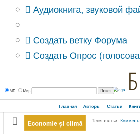
Аудиокнига, звуковой фа
Дополнительные опции:
Создать ветку Форума
Создать Опрос (голосова
Б
MD
Мир
Главная
Авторы
Статьи
Книг
Текст статьи
·
Коммент
Economie și climă