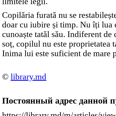
limitele legii.
Copilăria furată nu se restabileșt
doar cu iubire și timp. Nu îți lua
cunoaște tatăl său. Indiferent de c
soț, copilul nu este proprietatea 
Inima lui este suficient de mare 
©
library.md
Постоянный адрес данной п
https://library.md/m/articles/vie