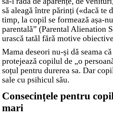
să-l râdă de aparențe, de venituri,
să aleagă între părinți («dacă te d
timp, la copil se formează așa-n
parentală” (Parental Alienation
urască tatăl fără motive obiective
Mama deseori nu-și dă seama că f
protejează copilul de „o persoană
soțul pentru durerea sa. Dar copi
sale cu psihicul său.
Consecințele pentru copil
mari