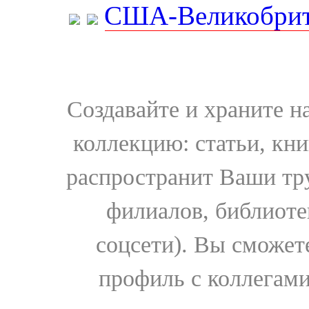
США-Великобрит
Создавайте и храните 
коллекцию: статьи, кн
распространит Ваши тру
филиалов, библиоте
соцсети). Вы сможет
профиль с коллегами