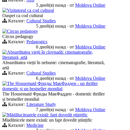
5 дней(я) назад
·
от
Moldova Online
Vizitatorul ca cod cultural
Oaspet ca cod cultural
Каталог:
Cultural Studies
5 дней(я) назад
·
от
Moldova Online
Circus pedagogy
Circus pedagogy
Каталог:
Pedagogics
6 дней(я) назад
·
от
Moldova Online
Absurditatea vieții în clovnadă: cinematografie,
literatură, artă
Absurditatea vieții în nebunie: cinematografie, literatură,
artă
Каталог:
Cultural Studies
6 дней(я) назад
·
от
Moldova Online
The Housemaid Фриды МакФадден - un thriller
domestic și un bestseller mondial
The Housemaid Фриды МакФадден - domestic thriller
și bestseller mondial
Каталог:
Literature Study
7 дней(я) назад
·
от
Moldova Online
Mădălucitoarele există: fapt dovedit științific
Mladilnicele mere există: un fapt dovedit științific
Каталог:
Medicine