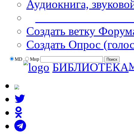
Аудиокнига, звуково
Дополнительные оп
Создать ветку Форум
Создать Опрос (голо
MD
Мир
БИБЛИОТЕКА