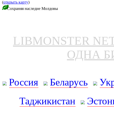
(
открыть карту
)
Сохраняя наследие Молдовы
LIBMONSTER N
ОДНА Б
Россия
Беларусь
Ук
Таджикистан
Эстон