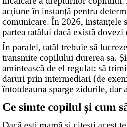
încălcare a drepturilor copilului
acțiune în instanță pentru determ
comunicare. În 2026, instanțele s
partea tatălui dacă există dovezi
În paralel, tatăl trebuie să lucre
transmite copilului durerea sa. Ș
amintească de el regulat: să trimi
daruri prin intermediari (de exem
întotdeauna sparge zidurile, dar 
Ce simte copilul și cum să
Dacă ești mamă și citești acest tex