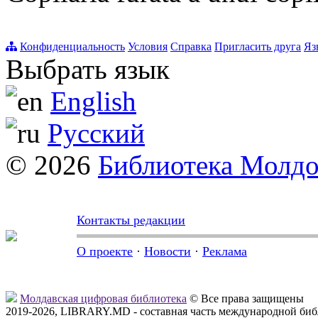
Конфиденциальность
Условия
Справка
Пригласить друга
Яз
Выбрать язык
English
Русский
© 2026
Библиотека Молд
Контакты редакции
О проекте
·
Новости
·
Реклама
Молдавская цифровая библиотека
© Все права защищены
2019-2026, LIBRARY.MD - составная часть международной би