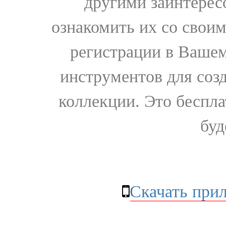
другими заинтере
ознакомить их со свои
регистрации в Вашем
инструментов для соз
коллекции. Это бесплат
буд
Скачать при