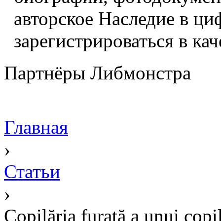
авторское Наследие в ци
зарегистрироваться в кач
Партнёры Либмонстра
Главная
›
Статьи
›
Copilăria furată a unui copi