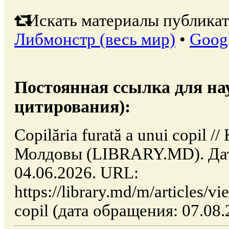
Искать материалы публикат
Либмонстр (весь мир)
•
Goog
Постоянная ссылка для на
цитирования):
Copilăria furată a unui copil 
Молдовы (LIBRARY.MD). Дат
04.06.2026. URL:
https://library.md/m/articles/vi
copil (дата обращения: 07.08.