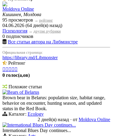
Moldova Online
Кишинев, Молдова
95 просмотров
→
рейтинг
04.06.2026 (64 дней(я) назад)
Психология
→
другие рубрики
0 подписчиков
Все статьи автора на Либмонстре
Официальная страница:
https://library.md/Libmonster
Рейтинг





0 голос(а,ов)
Похожие статьи
Bears of Belarus
Brown bear in Belarus: population size, habitat range,
behavior on encounter, hunting season, and updated
status in the Red Book.
Каталог:
Ecology
2 дней(я) назад
·
от
Moldova Online
International Blues Day continues...
International Blues Day continues...
Каталог:
Arts