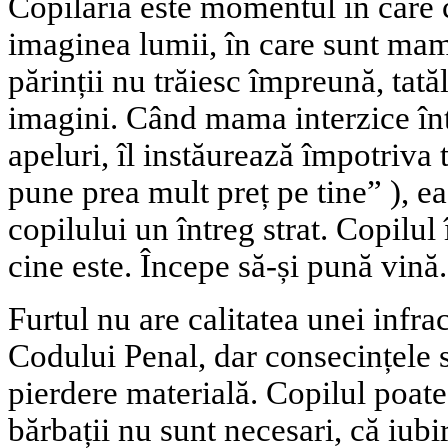
Copilăria este momentul în care c
imaginea lumii, în care sunt mama
părinții nu trăiesc împreună, tată
imagini. Când mama interzice înt
apeluri, îl instăurează împotriva t
pune prea mult preț pe tine” ), ea
copilului un întreg strat. Copilul
cine este. Începe să-și pună vină.
Furtul nu are calitatea unei infra
Codului Penal, dar consecințele 
pierdere materială. Copilul poat
bărbații nu sunt necesari, că iubi