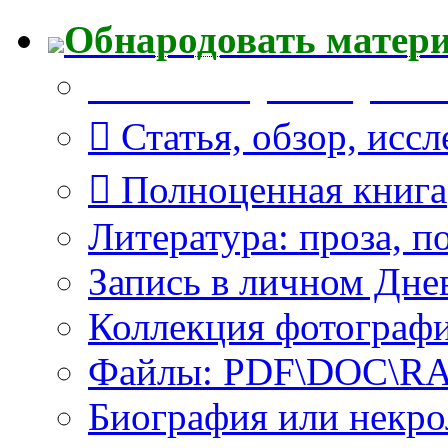
Обнародовать матер
Что Вы публикуете?
Статья, обзор, исс
Полноценная книга
Литература: проза, п
Запись в личном Дне
Коллекция фотограф
Файлы: PDF\DOC\RAR
Биография или некро