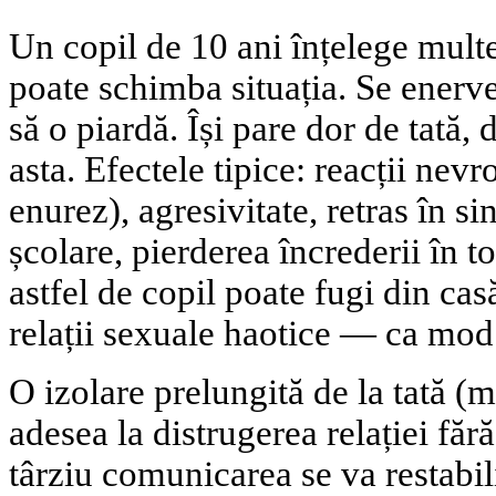
Un copil de 10 ani înțelege mult
poate schimba situația. Se ener
să o piardă. Își pare dor de tată,
asta. Efectele tipice: reacții nevr
enurez), agresivitate, retras în s
școlare, pierderea încrederii în to
astfel de copil poate fugi din casă
relații sexuale haotice — ca mod
O izolare prelungită de la tată (
adesea la distrugerea relației făr
târziu comunicarea se va restabili