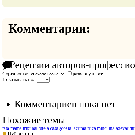
Комментарии:
Рецензии авторов-професси
Сортировка:
развернуть все
Показывать по:
Комментариев пока нет
Похожие темы
tată
mamă
tribunal
tutelă
casă
școală
lacrimă
frică
minciună
adevăr
du
Публикатор