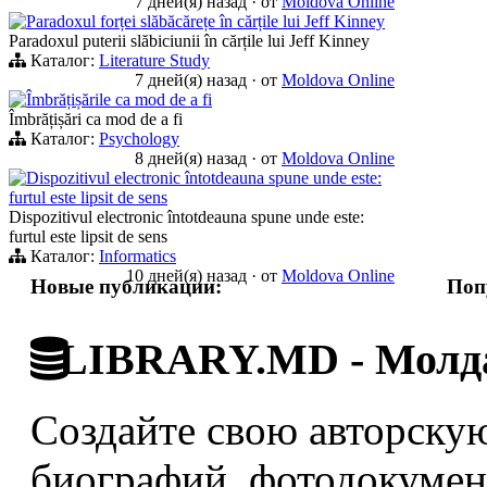
7 дней(я) назад
·
от
Moldova Online
Paradoxul forței slăbăcărețe în cărțile lui Jeff Kinney
Paradoxul puterii slăbiciunii în cărțile lui Jeff Kinney
Каталог:
Literature Study
7 дней(я) назад
·
от
Moldova Online
Îmbrățișările ca mod de a fi
Îmbrățișări ca mod de a fi
Каталог:
Psychology
8 дней(я) назад
·
от
Moldova Online
Dispozitivul electronic întotdeauna spune unde este:
furtul este lipsit de sens
Dispozitivul electronic întotdeauna spune unde este:
furtul este lipsit de sens
Каталог:
Informatics
10 дней(я) назад
·
от
Moldova Online
Новые публикации:
Поп
LIBRARY.MD - Молда
Создайте свою авторскую
биографий, фотодокумент