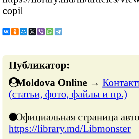
copil
Публикатор:
Moldova Online
→
Контакт
(статьи, фото, файлы и пр.)
Официальная страница авто
https://library.md/Libmonster