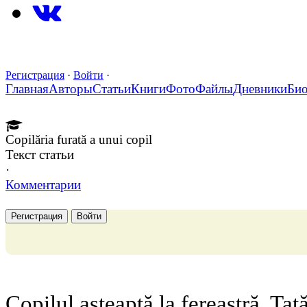
Регистрация
·
Войти
·
Главная
Авторы
Статьи
Книги
Фото
Файлы
Дневники
Би
Copilăria furată a unui copil
Текст статьи
·
Комментарии
Регистрация
Войти
Copilul așteaptă la fereastră. Tat