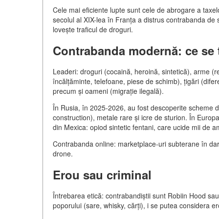
Cele mai eficiente lupte sunt cele de abrogare a taxe
secolul al XIX-lea în Franța a distrus contrabanda de sa
lovește traficul de droguri.
Contrabanda modernă: ce se 
Leaderi: droguri (cocaină, heroină, sintetică), arme (re
încălțăminte, telefoane, piese de schimb), țigări (dif
precum și oameni (migrație ilegală).
În Rusia, în 2025-2026, au fost descoperite scheme 
construction), metale rare și icre de sturion. În Euro
din Mexica: opiod sintetic fentani, care ucide mii de a
Contrabanda online: marketplace-uri subterane în darkn
drone.
Erou sau criminal
Întrebarea etică: contrabandiștii sunt Robiin Hood sau
poporului (sare, whisky, cărți), i se putea considera e