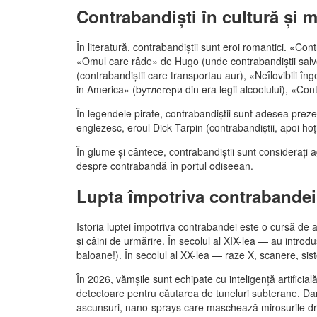
Contrabandiști în cultură și m
În literatură, contrabandiștii sunt eroi romantici. «C
«Omul care râde» de Hugo (unde contrabandiștii salve
(contrabandiștii care transportau aur), «Neîlovibili 
in America» (bутлегери din era legii alcoolului), «C
În legendele pirate, contrabandiștii sunt adesea prezent
englezesc, eroul Dick Tarpin (contrabandiștii, apoi hoți
În glume și cântece, contrabandiștii sunt considerați 
despre contrabandă în portul odiseean.
Lupta împotriva contrabandei
Istoria luptei împotriva contrabandei este o cursă de a
și câini de urmărire. În secolul al XIX-lea — au introdu
baloane!). În secolul al XX-lea — raze X, scanere, sis
În 2026, vămșile sunt echipate cu inteligență artificial
detectoare pentru căutarea de tuneluri subterane. Da
ascunsuri, nano-sprays care maschează mirosurile drog