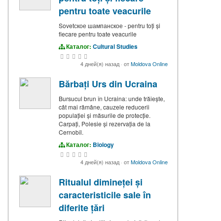
pentru toate veacurile
Sovetское шампанское - pentru toți și
fiecare pentru toate veacurile
Каталог:
Cultural Studies
4 дней(я) назад
·
от
Moldova Online
Bărbați Urs din Ucraina
Bursucul brun în Ucraina: unde trăiește,
cât mai rămâne, cauzele reducerii
populației și măsurile de protecție.
Carpați, Polesie și rezervația de la
Cernobîl.
Каталог:
Biology
4 дней(я) назад
·
от
Moldova Online
Ritualul dimineței și
caracteristicile sale în
diferite țări