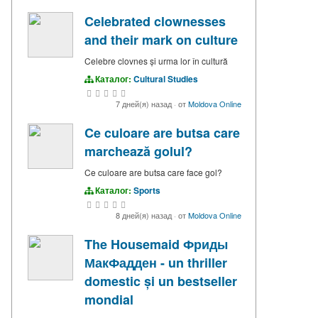
Celebrated clownesses
and their mark on culture
Celebre clovnes și urma lor în cultură
Каталог:
Cultural Studies
7 дней(я) назад
·
от
Moldova Online
Ce culoare are butsa care
marchează golul?
Ce culoare are butsa care face gol?
Каталог:
Sports
8 дней(я) назад
·
от
Moldova Online
The Housemaid Фриды
МакФадден - un thriller
domestic și un bestseller
mondial