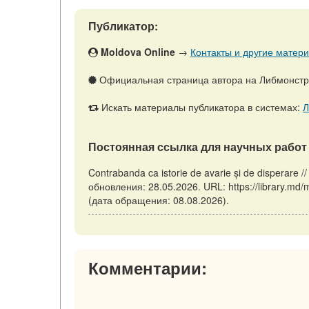
Публикатор:
Moldova Online
→
Контакты и другие матери
Официальная страница автора на Либмонст
Искать материалы публикатора в системах:
Л
Постоянная ссылка для научных работ 
Contrabanda ca istorie de avarie și de disperar
обновления: 28.05.2026. URL: https://library.md/m
(дата обращения: 08.08.2026).
Комментарии: