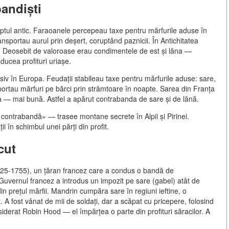
andiști
tul antic. Faraoanele percepeau taxe pentru mărfurile aduse în
ansportau aurul prin deșert, coruptând paznicii. În Antichitatea
. Deosebit de valoroase erau condimentele de est și lâna —
ducea profituri uriașe.
v în Europa. Feudații stabileau taxe pentru mărfurile aduse: sare,
sportau mărfuri pe bărci prin strâmtoare în noapte. Sarea din Franța
lia — mai bună. Astfel a apărut contrabanda de sare și de lână.
 contrabandă» — trasee montane secrete în Alpii și Pirinei.
i în schimbul unei părți din profit.
cut
1725-1755), un țăran francez care a condus o bandă de
 Guvernul francez a introdus un impozit pe sare (gabel) atât de
in prețul mărfii. Mandrin cumpăra sare în regiuni ieftine, o
t. A fost vânat de mii de soldați, dar a scăpat cu pricepere, folosind
nsiderat Robin Hood — el împărțea o parte din profituri săracilor. A