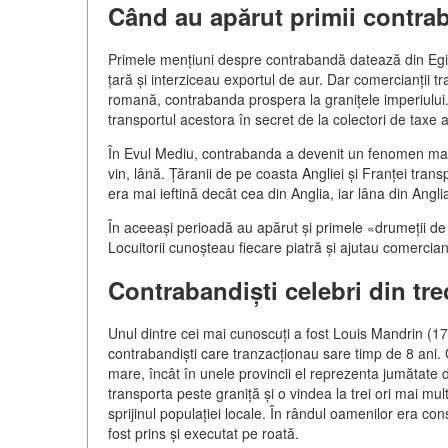
Când au apărut primii contrab
Primele mențiuni despre contrabandă datează din Egip
țară și interziceau exportul de aur. Dar comercianții tr
romană, contrabanda prospera la granițele imperiului
transportul acestora în secret de la colectori de taxe a
În Evul Mediu, contrabanda a devenit un fenomen masi
vin, lână. Țăranii de pe coasta Angliei și Franței tran
era mai ieftină decât cea din Anglia, iar lâna din Ang
În aceeași perioadă au apărut și primele «drumeții de
Locuitorii cunoșteau fiecare piatră și ajutau comercianți
Contrabandiști celebri din tre
Unul dintre cei mai cunoscuți a fost Louis Mandrin (
contrabandiști care tranzacționau sare timp de 8 ani.
mare, încât în unele provincii el reprezenta jumătate d
transporta peste graniță și o vindea la trei ori mai mul
sprijinul populației locale. În rândul oamenilor era co
fost prins și executat pe roată.