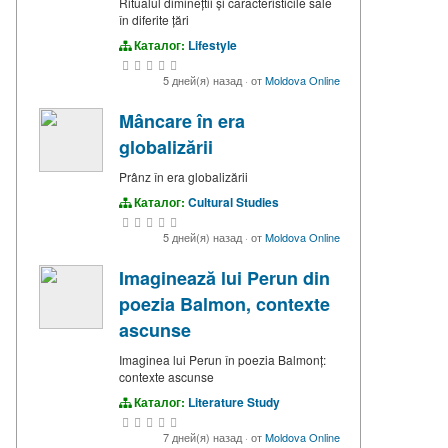
Ritualul diminețtii și caracteristicile sale
în diferite țări
Каталог:
Lifestyle
5 дней(я) назад
·
от
Moldova Online
Mâncare în era
globalizării
Prânz în era globalizării
Каталог:
Cultural Studies
5 дней(я) назад
·
от
Moldova Online
Imaginează lui Perun din
poezia Balmon, contexte
ascunse
Imaginea lui Perun în poezia Balmonț:
contexte ascunse
Каталог:
Literature Study
7 дней(я) назад
·
от
Moldova Online