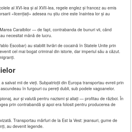
ele al XVI-lea și al XVII-lea, regele englez și francez au emis
sarii «licențiați» adesea nu știu cine este înaintea lor și au
 în Marea Caraibilor — de fapt, contrabanda de bunuri vii, când
le au necesitat mână de lucru.
ablo Escobar) au stabilit livrări de cocaină în Statele Unite prin
enit cel mai bogat criminal din istorie, dar imperiul său a căzut.
igranți.
ielor
a salvat mii de vieți. Subpatrioții din Europa transportau evreii prin
îi ascundeau în furgouri cu pereți dubli, sub podele vagoanelor.
pionaj, aur și valută pentru nazismi și aliați — profitau de război. În
ngea prin contrabandă și apoi era folosit pentru producerea de
izată. Transportau mărfuri de la Est la Vest: jeansuri, gume de
nți, au devenit legende.