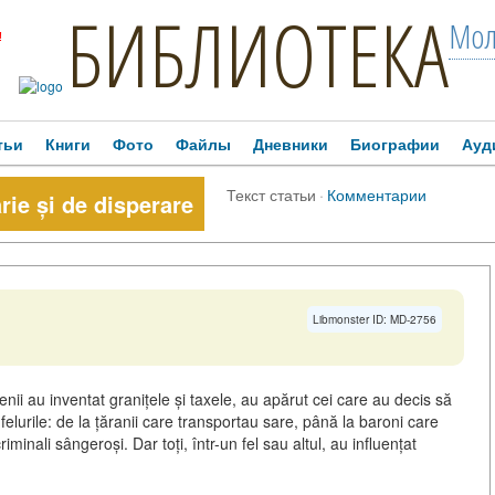
БИБЛИОТЕКА
Мол
!
тьи
Книги
Фото
Файлы
Дневники
Биографии
Ауд
Текст статьи
·
Комментарии
rie și de disperare
Libmonster ID: MD-2756
 au inventat granițele și taxele, au apărut cei care au decis să
felurile: de la țăranii care transportau sare, până la baroni care
iminali sângeroși. Dar toți, într-un fel sau altul, au influențat