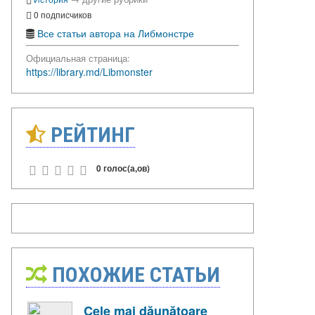
0 подписчиков
Все статьи автора на Либмонстре
Официальная страница:
https://library.md/Libmonster
РЕЙТИНГ
0 голос(а,ов)
ПОХОЖИЕ СТАТЬИ
Cele mai dăunătoare