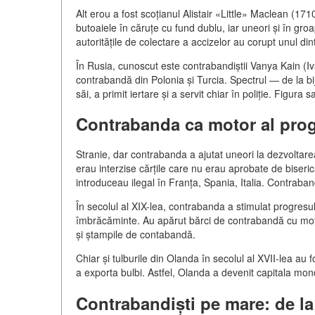
Alt erou a fost scoțianul Alistair «Little» Maclean (17
butoaiele în căruțe cu fund dublu, iar uneori și în gr
autoritățile de colectare a accizelor au corupt unul din
În Rusia, cunoscut este contrabandiștii Vanya Kain (Iv
contrabandă din Polonia și Turcia. Spectrul — de la bijut
săi, a primit iertare și a servit chiar în poliție. Figur
Contrabanda ca motor al prog
Stranie, dar contrabanda a ajutat uneori la dezvoltarea 
erau interzise cărțile care nu erau aprobate de biseric
introduceau ilegal în Franța, Spania, Italia. Contraband
În secolul al XIX-lea, contrabanda a stimulat progresu
îmbrăcăminte. Au apărut bărci de contrabandă cu mot
și ștampile de contabandă.
Chiar și tulburile din Olanda în secolul al XVII-lea au 
a exporta bulbi. Astfel, Olanda a devenit capitala mondi
Contrabandiști pe mare: de la