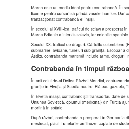
Marea este un mediu ideal pentru contrabandă. În secol
licențe pentru corsari să prindă vasele inamice. Dar cor
tranzacționat contrabandă ei înșiși.
În secolul al XVIII-lea, traficul de sclavi a prosperat
Marea Britanie a interzis sclavia, iar coloniile spanio
Secolul XX: traficul de droguri. Cărtelile colombiene (P
submarine, avioane, tuneluri sub graniță. Escobar a dev
Astăzi, contrabanda maritimă include arme, droguri, im
Contrabanda în timpul războa
În anii celui de-al Doilea Război Mondial, contrabanda 
granițe în Elveția și Suedia neutre. Plăteau gazdele, 
În Elveția însăși, contrabandiștii transportau date de s
Uniunea Sovietică, opiumul (medicinal) din Turcia aju
morfină în spitale.
După război, contrabanda a prosperat în Germania div
mestecat, plăci. Tunelurile berlineze, copiate de stude