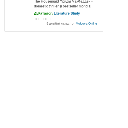
The Housemaid Фриды МакФадден -
domestic thriller și bestseller mondial
Каталог:
Literature Study
8 дней(я) назад
·
от
Moldova Online