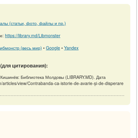
алы (статьи, фото, файлы и пр.)
ре:
https://library.md/Libmonster
ибмонстр (весь мир)
•
Google
•
Yandex
(для цитирования):
e // Кишинёв: Библиотека Молдовы (LIBRARY.MD). Дата
/articles/view/Contrabanda-ca-istorie-de-avarie-și-de-disperare