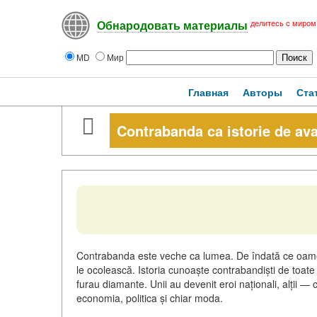
делитесь с миром
Обнародовать материалы
MD
Мир
Главная
Авторы
Ста
Contrabanda ca istorie de ava
Contrabanda este veche ca lumea. De îndată ce oamenii
le ocolească. Istoria cunoaște contrabandiști de toate 
furau diamante. Unii au devenit eroi naționali, alții — cr
economia, politica și chiar moda.