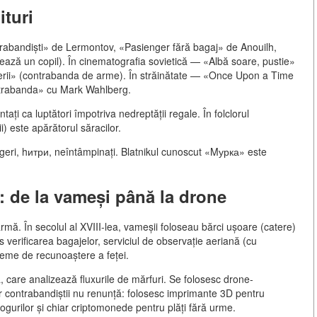
ituri
ontrabandiști» de Lermontov, «Pasienger fără bagaj» de Anouilh,
ază un copil). În cinematografia sovietică — «Albă soare, pustie»
îngerii» (contrabanda de arme). În străinătate — «Once Upon a Time
ontrabanda» cu Mark Wahlberg.
ați ca luptători împotriva nedreptății regale. În folclorul
i) este apărătorul săracilor.
ageri, hитри, neîntâmpinați. Blatnikul cunoscut «Mурка» este
: de la vameși până la drone
rmă. În secolul al XVIII-lea, vameșii foloseau bărci ușoare (catere)
s verificarea bagajelor, serviciul de observație aeriană (cu
teme de recunoaștere a feței.
ă, care analizează fluxurile de mărfuri. Se folosesc drone-
r contrabandiștii nu renunță: folosesc imprimante 3D pentru
urilor și chiar criptomonede pentru plăți fără urme.