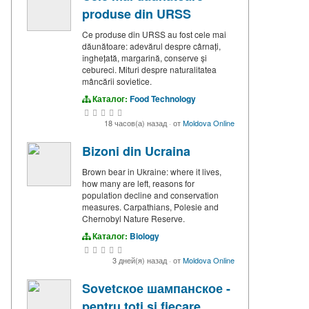
produse din URSS
Ce produse din URSS au fost cele mai
dăunătoare: adevărul despre cârnați,
înghețată, margarină, conserve și
cebureci. Mituri despre naturalitatea
mâncării sovietice.
Каталог:
Food Technology
18 часов(а) назад
·
от
Moldova Online
Bizoni din Ucraina
Brown bear in Ukraine: where it lives,
how many are left, reasons for
population decline and conservation
measures. Carpathians, Polesie and
Chernobyl Nature Reserve.
Каталог:
Biology
3 дней(я) назад
·
от
Moldova Online
Sovetское шампанское -
pentru toți și fiecare