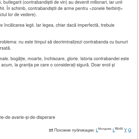
 butlegarii (contrabandiștii de vin) au devenit milionari, iar unii
chii. În schimb, contrabandiștii de arme pentru «zonele fierbinți»
nctul lor de vedere).
încălcarea legii. Iar legea, chiar dacă imperfectă, trebuie
roblema: nu este timpul să decriminalizezi contrabanda cu bunuri
rsată.
ale. bogăție, moarte, închisoare, glorie. Istoria contrabandei este
ar acum, la granița pe care o considerați sigură. Doar eroii și
rie-de-avarie-și-de-disperare
Молдова
World
Похожие публикации:
L
L
Y
G