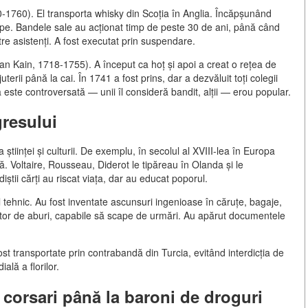
10-1760). El transporta whisky din Scoția în Anglia. Încăpșunând
oape. Bandele sale au acționat timp de peste 30 de ani, până când
tre asistenți. A fost executat prin suspendare.
an Kain, 1718-1755). A început ca hoț și apoi a creat o rețea de
erii până la cai. În 1741 a fost prins, dar a dezvăluit toți colegii
a sa este controversată — unii îl consideră bandit, alții — erou popular.
resului
științei și culturii. De exemplu, în secolul al XVIII-lea în Europa
ă. Voltaire, Rousseau, Diderot le tipăreau în Olanda și le
iștii cărți au riscat viața, dar au educat poporul.
l tehnic. Au fost inventate ascunsuri ingenioase în căruțe, bagaje,
or de aburi, capabile să scape de urmări. Au apărut documentele
fost transportate prin contrabandă din Turcia, evitând interdicția de
ală a florilor.
 corsari până la baroni de droguri