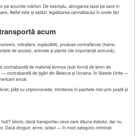
lor pe anumite mărfuri. De exemplu, abrogarea taxei pe sare în
re. Astfel este și astăzi: legalizarea cannabisului în unele țări
transportă acum
volvere, mitraliere, explozibili), produse contrafăcute (haine,
erențele de accize), animale și plante (de importanță comună),
de contrabandă de material lemnos (sub formă de lemn de
pa — contrabandă de țigări din Belarus și Ucraina. În Statele Unite —
mericani anual.
et, plăți cu criptomonede, trimiterea în pachete mici prin poștă și
 hoți? Istoric, dacă transportau ceva care dăuna statului, dar nu
roi. Dacă droguri, arme, sclavi — în mod categoric criminali.