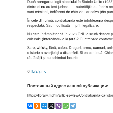
După abrogarea legii alcoolului în Statele Unite (1933),
dintre ei nu au fost judecați — autoritățile au închis o
sunt criminali, indiferent de câte vieți ar salva (din pu
În cele din urmă, contrabanda este întotdeauna despre 
respectată. Sau modificată — prin legalizare.
Nu este întâmplător că în 2026 ONU discută despre p
culturale (întorcându-le la țară)? O întrebare controve
Sare, whisky, lână, cafea. Droguri, arme, oameni, anim
o istorie a avarției și a disperării. Și ea continuă. Chi
răufăcății și-au schimbat locurile.
©
library.md
Постоянный адрес данной публикации:
https://library.md/m/articles/view/Contrabanda-ca-isto