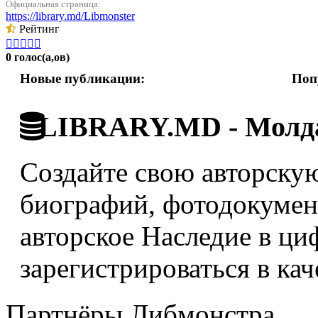
Официальная страница:
https://library.md/Libmonster
Рейтинг





0 голос(а,ов)
Новые публикации:
Поп
LIBRARY.MD - Молда
Создайте свою авторскую
биографий, фотодокумент
авторское Наследие в ци
зарегистрироваться в кач
Партнёры Либмонстра