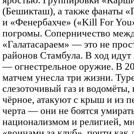
(Бешикташ), а также фанаты «Г
и «Фенербахче» («Kill For You
погромы. Соперничество межд
«Галатасараем» — это не прост
районов Стамбула. В ход идут 
— огнестрельное оружие. В 20
матчем унесла три жизни. Тур
слезоточивый газ и водомёты, 
чёрное, атакуют с крыш и из п
черта — они не боятся умира
национализмом и религией, мн
«воинами за клуб», почти как