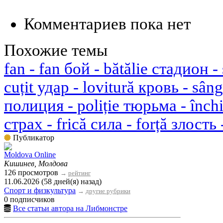
Комментариев пока нет
Похожие темы
fan - fan бой - bătălie стадион -
cuțit удар - lovitură кровь - sâng
полиция - poliție тюрьма - înch
страх - frică сила - forță злость 
Публикатор
Moldova Online
Кишинев, Молдова
126 просмотров
→
рейтинг
11.06.2026 (58 дней(я) назад)
Спорт и физкультура
→
другие рубрики
0 подписчиков
Все статьи автора на Либмонстре