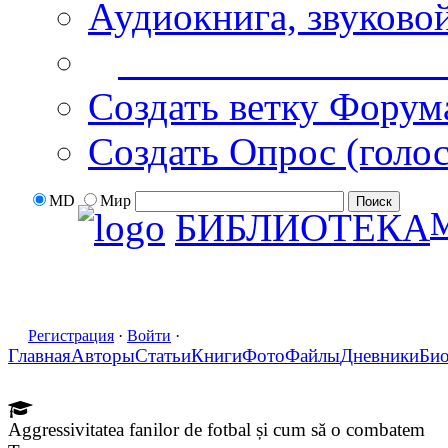
Аудиокнига, звуково
Дополнительные оп
Создать ветку Форум
Создать Опрос (голо
MD
Мир
БИБЛИОТЕКА
Регистрация
·
Войти
·
Главная
Авторы
Статьи
Книги
Фото
Файлы
Дневники
Би
Aggressivitatea fanilor de fotbal și cum să o combatem