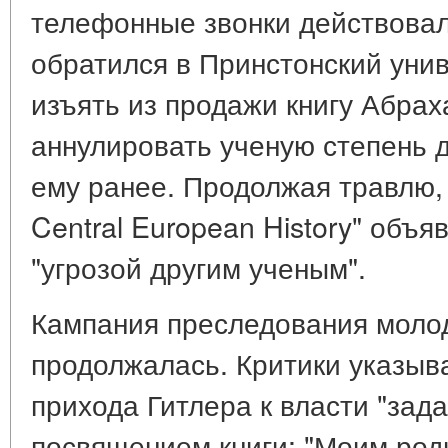
телефонные звонки действовал
обратился в Принстонский уни
изъять из продажи книгу Абра
аннулировать ученую степень 
ему ранее. Продолжая травлю,
Central European History" объя
"угрозой другим ученым".
Кампания преследования молод
продолжалась. Критики указыва
прихода Гитлера к власти "за
посвящением книги: "Моим род