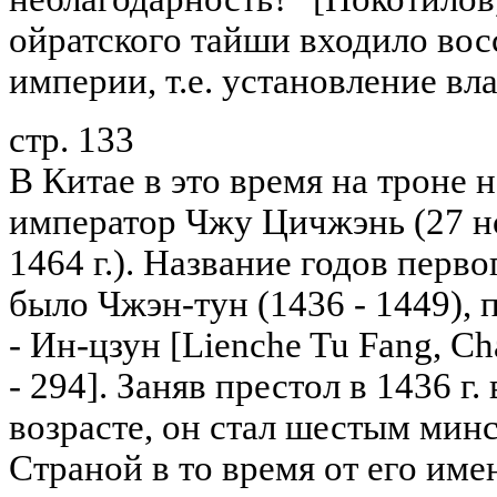
ойратского тайши входило во
империи, т.е. установление вл
стр. 133
В Китае в это время на троне 
император Чжу Цичжэнь (27 ноя
1464 г.). Название годов перв
было Чжэн-тун (1436 - 1449),
- Ин-цзун [Lienche Tu Fang, Ch
- 294]. Заняв престол в 1436 
возрасте, он стал шестым мин
Страной в то время от его име