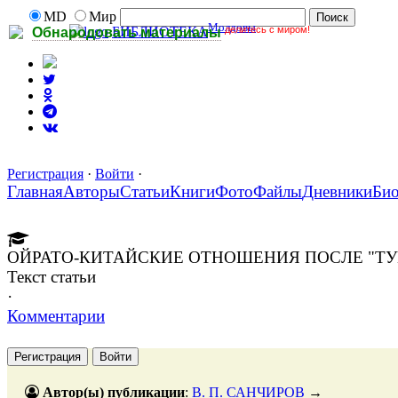
MD
Мир
Молдовы
делитесь с миром!
БИБЛИОТЕКА
Обнародовать материалы
Регистрация
·
Войти
·
Главная
Авторы
Статьи
Книги
Фото
Файлы
Дневники
Би
ОЙРАТО-КИТАЙСКИЕ ОТНОШЕНИЯ ПОСЛЕ "ТУМ
Текст статьи
·
Комментарии
Регистрация
Войти
Автор(ы) публикации
:
В. П. САНЧИРОВ
→