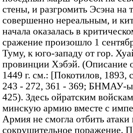
стены, и разгромить Эсэна на
совершенно нереальным, и кит
начала оказалась в критическ
сражение произошло 1 сентябр
Туму, к юго-западу от гор. Ху
провинции Хэбэй. (Описание 
1449 г. см.: [Покотилов, 1893, с
243 - 272, 361 - 369; БНМАУ-ын 
425). Здесь ойратским войска
минскую армию вместе с импер
Армия не смогла отбить атаки
сокрушительное поражение. П