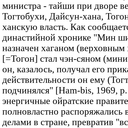
министра - тайши при дворе в
Тогтобухи, Дайсун-хана, Того
ханскую власть. Как сообщает
династийной хронике "Мин ши
назначен хаганом (верховным ха
[=Тогон] стал чэн-сяном (мини
он, казалось, получал его прик
действительности он ему (Тогто
подчинялся" [Ham-bis, 1969, р.
энергичные ойратские правител
полновластно распоряжались 
делами в стране, превратив "в