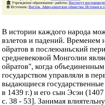
Учреждение образования \ работы:
Институт востоковед
Источник:
Восток. Афро-азиатские общества: История и современность. - № 1. - 28 февр
В истории каждого народа мо
взлетов и падений. Временем
ойратов в послеюаньский пери
средневековой Монголии явля
ойратов", когда объединенны
государством управляли в пер
выдающиеся государственные 
в 1439 г.) и его сын Эсэн (1407
с. 38 - 53]. Занимая влиятель