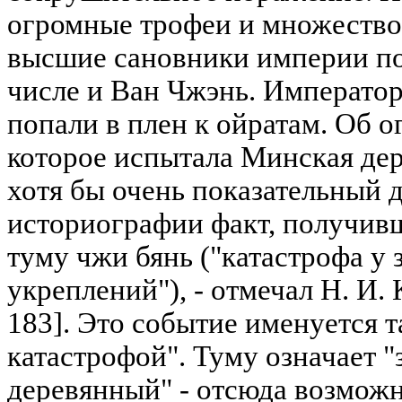
огромные трофеи и множество
высшие сановники империи пог
числе и Ван Чжэнь. Императо
попали в плен к ойратам. Об 
которое испытала Минская дер
хотя бы очень показательный 
историографии факт, получив
туму чжи бянь ("катастрофа у
укреплений"), - отмечал Н. И. 
183]. Это событие именуется 
катастрофой". Туму означает "
деревянный" - отсюда возможн