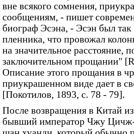
вне всякого сомнения, приук
сообщениям, - пишет совреме
биограф Эсэна, - Эсэн был так
пленника, что провожал коло
на значительное расстояние, п
заключительном прощании" [Ros
Описание этого прощания в ч
приукрашенном виде дает в св
[Покотилов, 1893, с. 78 - 79].
После возвращения в Китай из
бывший император Чжу Цичж-э
шан хуанди, который обычно п