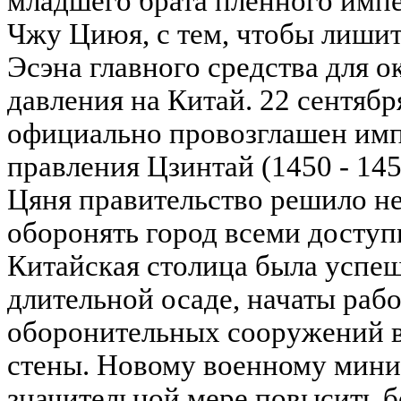
младшего брата пленного импе
Чжу Циюя, с тем, чтобы лишит
Эсэна главного средства для о
давления на Китай. 22 сентяб
официально провозглашен имп
правления Цзинтай (1450 - 14
Цяня правительство решило не
оборонять город всеми досту
Китайская столица была успеш
длительной осаде, начаты раб
оборонительных сооружений в
стены. Новому военному минис
значительной мере повысить 