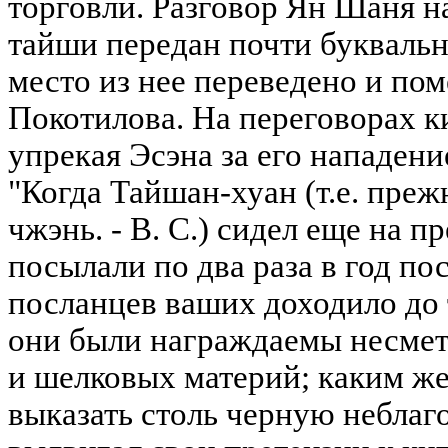
торговли. Разговор Ян Шаня на
тайши передан почти буквальн
место из нее переведено и пом
Покотилова. На переговорах к
упрекая Эсэна за его нападени
"Когда Тайшан-хуан (т.е. пре
чжэнь. - B. C.) сидел еще на пр
посылали по два раза в год по
посланцев ваших доходило до т
они были награждаемы несмет
и шелковых материй; каким же
выказать столь черную неблаго