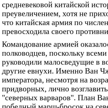
средневековой китайской ист
преувеличением, хотя не прихо
что китайская армия по числен
превосходила своего противни
Командование армией оказалос
полководцев, поскольку всем
руководили малосведущие в в
другие евнухи. Именно Ван Ч
императора, несмотря на возр
придворных, лично возглавит
"северных варваров". План В
победный марш-бросок на севе