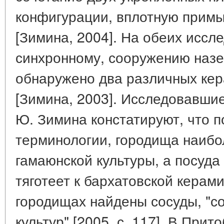
конфигурации, вплотную примы
[Зимина, 2004]. На обеих иссл
синхронному, сооружению назе
обнаружено два различных кер
[Зимина, 2003]. Исследовавшие
Ю. Зимина констатируют, что по
терминологии, городища наибо
гамаюнской культуры, а посуда
тяготеет к бархатовской керами
городищах найдены сосуды, "с
культур" [2005, с. 117]. В При