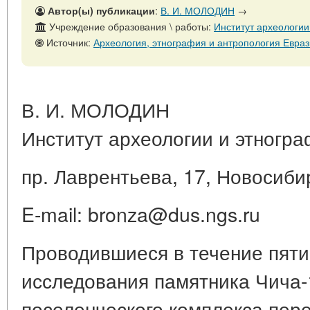
Автор(ы) публикации
:
В. И. МОЛОДИН
→
Учреждение образования \ работы:
Институт археологи
Источник:
Археология, этнография и антропология Евразии, № 4, 31 дек
В. И. МОЛОДИН
Институт археологии и этногр
пр. Лаврентьева, 17, Новосиби
E-mail: bronza@dus.ngs.ru
Проводившиеся в течение пяти
исследования памятника Чича-1
поселенческого комплекса пере