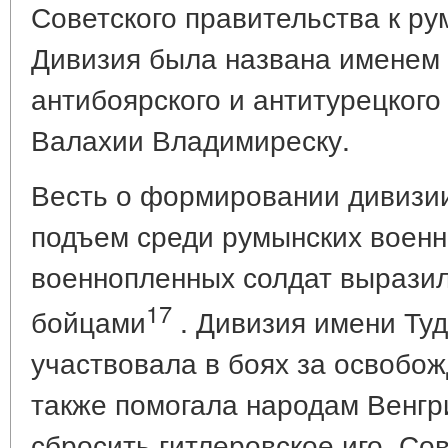
Советского правительства к р
Дивизия была названа именем 
антибоярского и антитурецкого 
Валахии Владимиреску.
Весть о формировании дивизи
подъем среди румынских воен
военнопленных солдат выразил
17
бойцами
. Дивизия имени Ту
участвовала в боях за освобо
также помогала народам Венгр
сбросить гитлеровское иго. Со