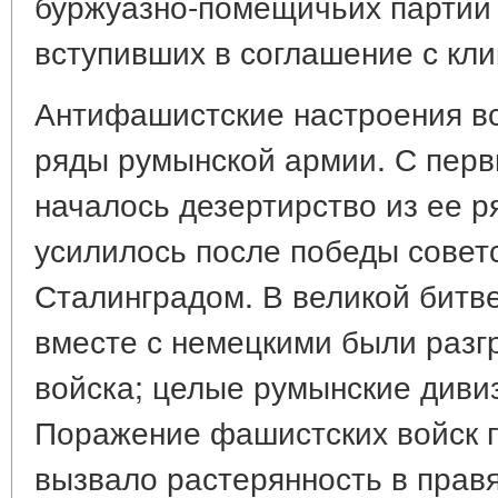
буржуазно-помещичьих партий 
вступивших в соглашение с кли
Антифашистские настроения в
ряды румынской армии. С пер
началось дезертирство из ее р
усилилось после победы советс
Сталинградом. В великой битв
вместе с немецкими были разг
войска; целые румынские дивиз
Поражение фашистских войск 
вызвало растерянность в прав