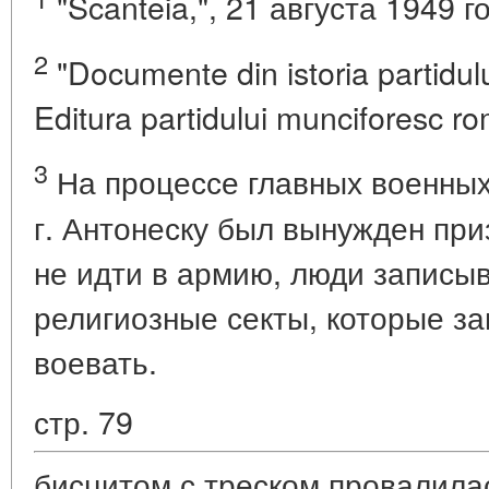
"Scanteia,", 21 августа 1949 г
2
"Documente din istoria partidul
Editura partidului munciforesc r
3
На процессе главных военных
г. Антонеску был вынужден приз
не идти в армию, люди записы
религиозные секты, которые з
воевать.
стр. 79
бисцитом с треском провалилас