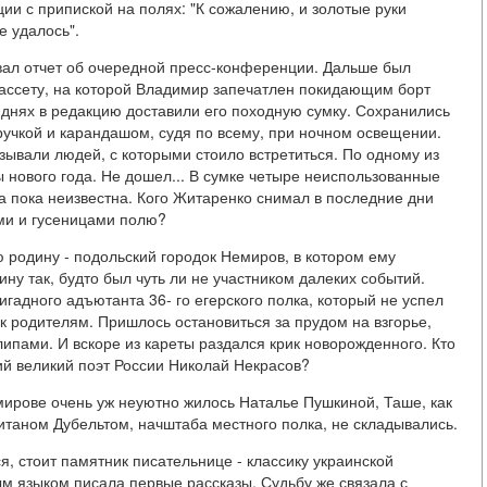
ии с припиской на полях: "К сожалению, и золотые руки
е удалось".
овал отчет об очередной пресс-конференции. Дальше был
ассету, на которой Владимир запечатлен покидающим борт
 днях в редакцию доставили его походную сумку. Сохранились
ручкой и карандашом, судя по всему, при ночном освещении.
ывали людей, с которыми стоило встретиться. По одному из
ы нового года. Не дошел... В сумке четыре неиспользованные
а пока неизвестна. Кого Житаренко снимал в последние дни
ми и гусеницами полю?
родину - подольский городок Немиров, в котором ему
ну так, будто был чуть ли не участником далеких событий.
игадного адъютанта 36- го егерского полка, который не успел
 к родителям. Пришлось остановиться за прудом на взгорье,
ипами. И вскоре из кареты раздался крик новорожденного. Кто
щий великий поэт России Николай Некрасов?
мирове очень уж неуютно жилось Наталье Пушкиной, Таше, как
итаном Дубельтом, начштаба местного полка, не складывались.
я, стоит памятник писательнице - классику украинской
м языком писала первые рассказы. Судьбу же связала с