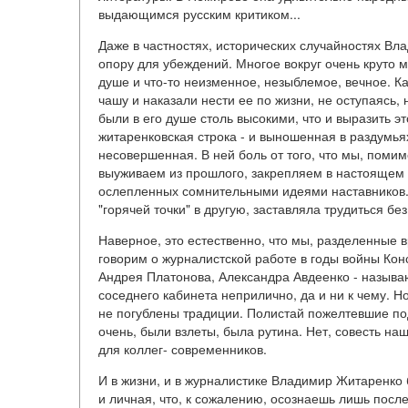
выдающимся русским критиком...
Даже в частностях, исторических случайностях В
опору для убеждений. Многое вокруг очень круто м
душе и что-то неизменное, незыблемое, вечное. К
чашу и наказали нести ее по жизни, не оступаясь, 
были в его душе столь высокими, что и выразить 
житаренковская строка - и выношенная в раздумья
несовершенная. В ней боль от того, что мы, поми
выуживаем из прошлого, закрепляем в настоящем 
ослепленных сомнительными идеями наставников.
"горячей точки" в другую, заставляла трудиться б
Наверное, это естественно, что мы, разделенные 
говорим о журналистской работе в годы войны Кон
Андрея Платонова, Александра Авдеенко - называю
соседнего кабинета неприлично, да и ни к чему. Н
не погублены традиции. Полистай пожелтевшие под
очень, были взлеты, была рутина. Нет, совесть н
для коллег- современников.
И в жизни, и в журналистике Владимир Житаренко 
и личная, что, к сожалению, осознаешь лишь после 