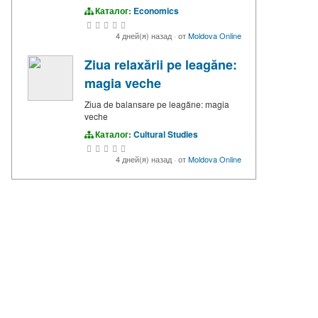
Каталог:
Economics
4 дней(я) назад
·
от
Moldova Online
Ziua relaxării pe leagăne:
magia veche
Ziua de balansare pe leagăne: magia
veche
Каталог:
Cultural Studies
4 дней(я) назад
·
от
Moldova Online