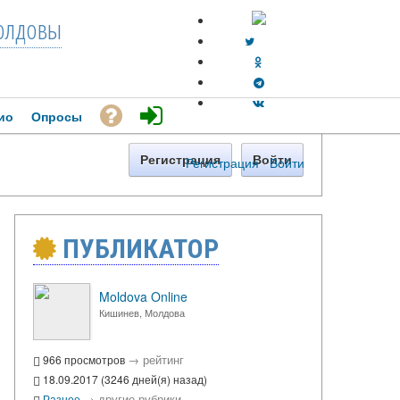
лдовы
ио
Опросы
Регистрация
Войти
Регистрация
·
Войти
ПУБЛИКАТОР
Moldova Online
Кишинев, Молдова
→
рейтинг
966 просмотров
18.09.2017 (3246 дней(я) назад)
→
другие рубрики
Разное