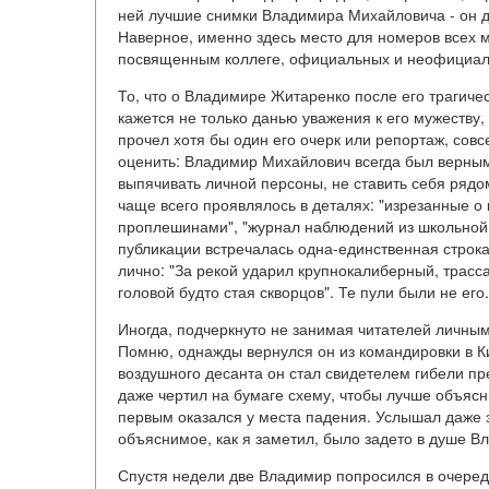
ней лучшие снимки Владимира Михайловича - он д
Наверное, именно здесь место для номеров всех 
посвященным коллеге, официальных и неофициальн
То, что о Владимире Житаренко после его трагиче
кажется не только данью уважения к его мужеству,
прочел хотя бы один его очерк или репортаж, совсе
оценить: Владимир Михайлович всегда был верным
выпячивать личной персоны, не ставить себя рядом
чаще всего проявлялось в деталях: "изрезанные о
проплешинами", "журнал наблюдений из школьной т
публикации встречалась одна-единственная строк
лично: "За рекой ударил крупнокалиберный, трасс
головой будто стая скворцов". Те пули были не его
Иногда, подчеркнуто не занимая читателей личным
Помню, однажды вернулся он из командировки в Ки
воздушного десанта он стал свидетелем гибели п
даже чертил на бумаге схему, чтобы лучше объясни
первым оказался у места падения. Услышал даже з
объяснимое, как я заметил, было задето в душе Вл
Спустя недели две Владимир попросился в очеред