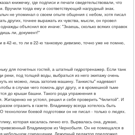
азал книжечку, где подписи и печати свидетельствовали, что
. Вручили тогда ему и соответствующий нагрудный знак.
лыч не упоминал о своем опыте общения с небом, хотя писал
ть других, точнее выражать их чувства, мысли, он провел
 однажды объяснил все иначе: "Знаешь, сколько всяких справок
идишь ли, документ!"
и в 42-ю, то ли в 22-ю танковую дивизию, точно уже не помню,
ньку для почетных гостей, а штатный гидротренажер. Если танк
ди реки, под толщей воды, выбраться из него экипажу очень
нуть их можно, лишь затопив машину. Танкисты" надевают
тобы в случае чего помочь друг другу, и в кромешной тьме
ется до крыши башни. Такого рода упражнения в
 Житаренко не устоял, решил и себя проверить "Чилитой". И
бразом отразить в газете. Владимиру всегда хотелось быть
 О технологии боевой подготовки он не писал - только о людях.
лику, которая касалась лично его. Вырвалась она, думаю,
 привезенный Владимиром из Чернобыля. Он не помещался в
я в небольшом сокращении. Дежурный редактор предложил