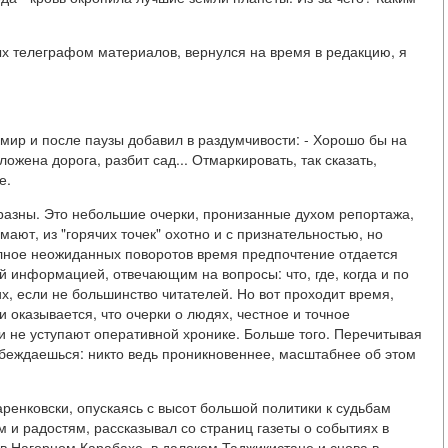
х телеграфом материалов, вернулся на время в редакцию, я
димир и после паузы добавил в раздумчивости: - Хорошо бы на
ожена дорога, разбит сад... Отмаркировать, так сказать,
е.
зны. Это небольшие очерки, пронизанные духом репортажа,
ают, из "горячих точек" охотно и с признательностью, но
олное неожиданных поворотов время предпочтение отдается
 информацией, отвечающим на вопросы: что, где, когда и по
х, если не большинство читателей. Но вот проходит время,
и оказывается, что очерки о людях, честное и точное
и не уступают оперативной хронике. Больше того. Перечитывая
убеждаешься: никто ведь проникновеннее, масштабнее об этом
ренковски, опускаясь с высот большой политики к судьбам
 и радостям, рассказывал со страниц газеты о событиях в
в Нагорном Карабахе, в далеком Таджикистане и снова в