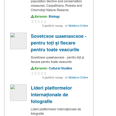
population decline and conservation
measures. Carpathians, Polesie and
Chernobyl Nature Reserve.
Каталог:
Biology
3 дней(я) назад
·
от
Moldova Online
Sovetское шампанское -
pentru toți și fiecare
pentru toate veacurile
Sovetское шампанское - pentru toți și
fiecare pentru toate veacurile
Каталог:
Cultural Studies
4 дней(я) назад
·
от
Moldova Online
Lideri platformelor
internaționale de
fotografie
Lideri platformelor internaționale de
fotografie