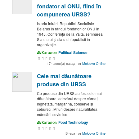
fondator al ONU, fiind în
compunerea URSS?
Istoria intrării Republicii Socialiste
Belarus în rândul fondatorilor ONU în
1945. Conferința de la Yalta, semnarea
Statutului și statutul republicii în
organizație.
Каталог:
Political Science
17 часов(а) назад
·
от
Moldova Online
Cele mai dăunătoare
produse din URSS
Ce produse din URSS au fost cele mai
dăunătoare: adevărul despre cârnați,
înghețată, margarină, conserve și
cebureci. Mituri despre naturalitatea
mâncării sovietice.
Каталог:
Food Technology
Вчера
·
от
Moldova Online