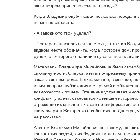
злым ветром принесло семена вражды?
Когда Владимир опубликовал несколько переданны
не мог не спросить:
- А заводик-то твой уцелел?
- Постарел, поизносился, но стоит, - ответил Вла
видном месте обозначить, когда построен дом, прол
рубеж, от которого отчалили в суверенное плавани
Материалы Владимира Михайловича были своеобра
сиюминутности. Очерки газеты по-прежнему приним
заказывают все реже. В динамичное, взрывное, п
иным жанрам, публикациям с прямой и обнаженной
возможности - почему. Эта линия устраивает многи
конфликт угасает, становится новейшей историей, 
отражение их мыслей и чувств по информативност
книгу очерков Житаренко о событиях на Днестре, 
не рассказал.
А затем Владимир Михайлович по-своему, по- жита
конкретных людей, к их будничным делам, тревогам
Южной и Северной Осетии, в Ингушетии, Абхазии, 