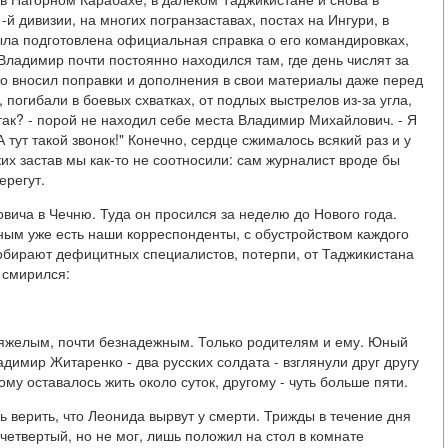
-й дивизии, на многих погранзаставах, постах на Ингури, в
ыла подготовлена официальная справка о его командировках,
 Владимир почти постоянно находился там, где день числят за
асто вносил поправки и дополнения в свои материалы даже перед
погибали в боевых схватках, от подлых выстрелов из-за угла,
 так? - порой не находил себе места Владимир Михайлович. - Я
 тут такой звонок!" Конечно, сердце сжималось всякий раз и у
их застав мы как-то не соотносили: сам журналист вроде бы
ерегут.
ича в Чечню. Туда он просился за неделю до Нового года.
зным уже есть наши корреспонденты, с обустройством каждого
собирают дефицитных специалистов, потерпи, от Таджикистана
 смирился:
тяжелым, почти безнадежным. Только родителям и ему. Юный
имир Житаренко - два русских солдата - взглянули друг другу
му оставалось жить около суток, другому - чуть больше пяти.
верить, что Леонида вырвут у смерти. Трижды в течение дня
в четвертый, но не мог, лишь положил на стол в комнате