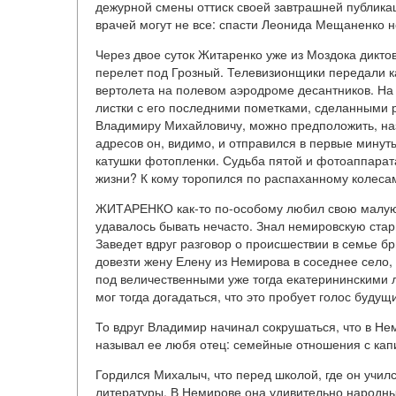
дежурной смены оттиск своей завтрашней публикац
врачей могут не все: спасти Леонида Мещаненко н
Через двое суток Житаренко уже из Моздока дикт
перелет под Грозный. Телевизионщики передали к
вертолета на полевом аэродроме десантников. На
листки с его последними пометками, сделанными 
Владимиру Михайловичу, можно предположить, наз
адресов он, видимо, и отправился в первые минут
катушки фотопленки. Судьба пятой и фотоаппарат
жизни? К кому торопился по распаханному колеса
ЖИТАРЕНКО как-то по-особому любил свою малую 
удавалось бывать нечасто. Знал немировскую стари
Заведет вдруг разговор о происшествии в семье бр
довезти жену Елену из Немирова в соседнее село,
под величественными уже тогда екатерининскими л
мог тогда догадаться, что это пробует голос буду
То вдруг Владимир начинал сокрушаться, что в Не
называл ее любя отец: семейные отношения с кап
Гордился Михалыч, что перед школой, где он училс
литературы. В Немирове она удивительно народны