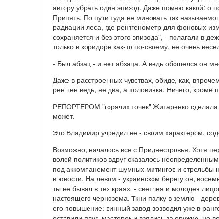
автору убрать один эпизод. Даже помню какой: о 
Припять. По пути туда не миновать так называемог
радиации леса, где рентгенометр для фоновых из
сохраняется и без этого эпизода", - полагали в д
только в коридоре как-то по-своему, не очень весе
- Был абзац - и нет абзаца. А ведь обошелся он м
Даже в расстроенных чувствах, обиде, как, впроче
рентген ведь, не два, а половинка. Ничего, кроме
РЕПОРТЕРОМ "горячих точек" Житаренко сделала ж
может.
Это Владимир учредил ее - своим характером, со
Возможно, началось все с Приднестровья. Хотя пе
волей политиков вдруг оказалось неопределенны
под аккомпанемент шумных митингов и стрельбы 
в юности. На левом - украинском берегу он, восе
ты не бывал в тех краях, - светлея и молодея лиц
настоящего чернозема. Ткни палку в землю - дерев
его повышение: винный завод возводил уже в ранге
оставили плуг, мастерок и взялись за оружие, не в