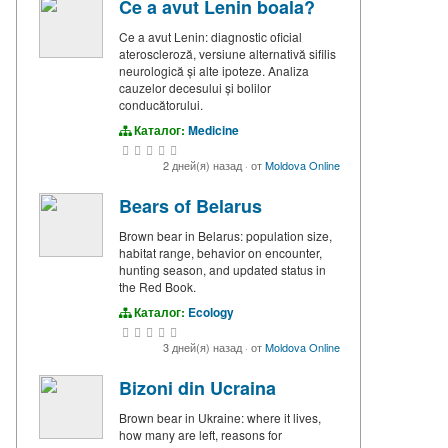
Ce a avut Lenin boala?
Ce a avut Lenin: diagnostic oficial
ateroscleroză, versiune alternativă sifilis
neurologică și alte ipoteze. Analiza
cauzelor decesului și bolilor
conducătorului.
Каталог:
Medicine
2 дней(я) назад
·
от
Moldova Online
Bears of Belarus
Brown bear in Belarus: population size,
habitat range, behavior on encounter,
hunting season, and updated status in
the Red Book.
Каталог:
Ecology
3 дней(я) назад
·
от
Moldova Online
Bizoni din Ucraina
Brown bear in Ukraine: where it lives,
how many are left, reasons for