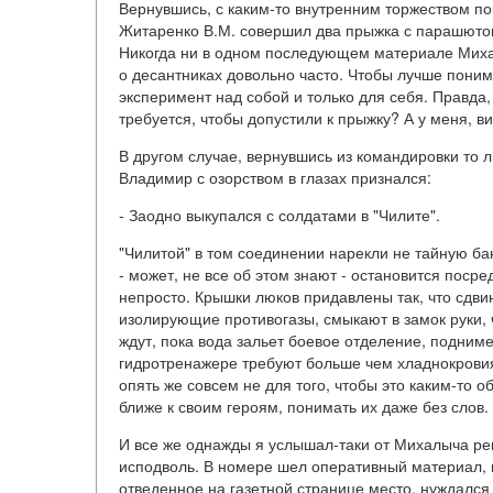
Вернувшись, с каким-то внутренним торжеством пок
Житаренко В.М. совершил два прыжка с парашютом
Никогда ни в одном последующем материале Миха
о десантниках довольно часто. Чтобы лучше понима
эксперимент над собой и только для себя. Правда,
требуется, чтобы допустили к прыжку? А у меня, в
В другом случае, вернувшись из командировки то л
Владимир с озорством в глазах признался:
- Заодно выкупался с солдатами в "Чилите".
"Чилитой" в том соединении нарекли не тайную ба
- может, не все об этом знают - остановится посре
непросто. Крышки люков придавлены так, что сдви
изолирующие противогазы, смыкают в замок руки, ч
ждут, пока вода зальет боевое отделение, подним
гидротренажере требуют больше чем хладнокровия.
опять же совсем не для того, чтобы это каким-то о
ближе к своим героям, понимать их даже без слов.
И все же однажды я услышал-таки от Михалыча реп
исподволь. В номере шел оперативный материал,
отведенное на газетной странице место, нуждалс