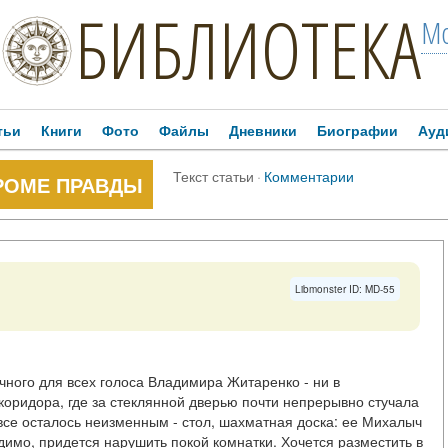
БИБЛИОТЕКА
Мо
тьи
Книги
Фото
Файлы
Дневники
Биографии
Ауд
Текст статьи
·
Комментарии
КРОМЕ ПРАВДЫ
Libmonster ID: MD-55
ного для всех голоса Владимира Житаренко - ни в
коридора, где за стеклянной дверью почти непрерывно стучала
 все осталось неизменным - стол, шахматная доска: ее Михалыч
димо, придется нарушить покой комнатки. Хочется разместить в