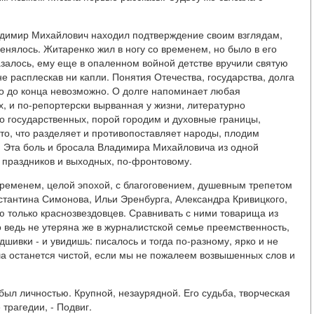
ладимир Михайлович находил подтверждение своим взглядам,
енялось. Житаренко жил в ногу со временем, но было в его
азалось, ему еще в опаленном войной детстве вручили святую
не расплескав ни капли. Понятия Отечества, государства, долга
это до конца невозможно. О долге напоминает любая
х, и по-репортерски вырванная у жизни, литературно
мо государственных, порой городим и духовные границы,
то, что разделяет и противопоставляет народы, плодим
 Эта боль и бросала Владимира Михайловича из одной
ез праздников и выходных, по-фронтовому.
временем, целой эпохой, с благоговением, душевным трепетом
стантина Симонова, Ильи Эренбурга, Александра Кривицкого,
 только краснозвездовцев. Сравнивать с ними товарища из
о ведь не утеряна же в журналистской семье преемственность,
шивки - и увидишь: писалось и тогда по-разному, ярко и не
аша останется чистой, если мы не пожалеем возвышенных слов и
был личностью. Крупной, незаурядной. Его судьба, творческая
трагедии, - Подвиг.