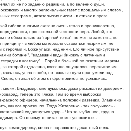
елал их не по заданию редакции, а по велению души.
московских и многих региональных газет с прощальным словом,
ых телеграмм, читательских писем - в стихах и прозе.
ской гибели многими сказано очень тепло и проникновенно,
 порядочности, пронзительной честности пера. Любой, кто
м не обязательно из "горячей точки", не мог не заметить, не
 принципу - в любом материале оставаться незримым, не
 с героями и, Боже упаси, над ними. Его личное присутствие
 камни ботинки", "видавший виды бинокль с латунными
етрадки в клеточку"... Порой в большой по газетным меркам
а, за которой отдаленно, косвенно ощущалось пережитое им
а, казалось, ушла в небо, но тяжелые пули прошумели над
. Своих, он знал об этом от фронтовиков, не услышишь.
, своим, Владимир, мне думалось, даже рисковал их доверием.
ровабад, теперь это Гянжа. Там во время выброски
рекрасного офицера, начальника полковой разведки. Владимир
ть, как все произошло. Тогда Житаренко - так получилось -
аставивший содрогнуться удар... Что-то глубинное, трудно
адимира. Он почему-то никак не мог успокоиться.
ную командировку, снова в парашютно-десантный полк.