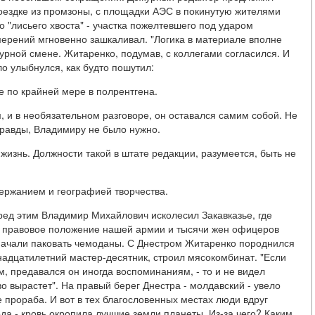
поездке из промзоны, с площадки АЭС в покинутую жителями
о "лисьего хвоста" - участка пожелтевшего под ударом
мерений мгновенно зашкаливал. "Логика в материале вполне
ежурной смене. Житаренко, подумав, с коллегами согласился. И
ло улыбнулся, как будто пошутил:
не по крайней мере в полрентгена.
м, и в необязательном разговоре, он оставался самим собой. Не
 правды, Владимиру не было нужно.
изнь. Должности такой в штате редакции, разумеется, быть не
держанием и географией творчества.
ред этим Владимир Михайлович исколесил Закавказье, где
м правовое положение нашей армии и тысячи жен офицеров
начали паковать чемоданы. С Днестром Житаренко породнился
мнадцатилетний мастер-десятник, строил мясокомбинат. "Если
ом, предавался он иногда воспоминаниям, - то и не видел
о вырастет". На правый берег Днестра - молдавский - увело
 прораба. И вот в тех благословенных местах люди вдруг
ода - кровь окропила лучшие земли планеты. Из-за чего? Каким