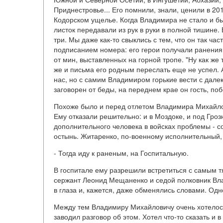
Приднестровье... Его помнили, знали, ценили в 201
Кодорском ущелье. Когда Владимира не стало и б
листок передавали из рук в руки в полной тишине.
три. Мы даже как-то свыклись с тем, что он так ч
подписанием номера: его герои получали ранения, 
от мин, выставленных на горной тропе. "Ну как же
же и письма его родным переслать еще не успел. А
нас, но с самим Владимиром горькие вести с далек
заговорен от беды, на переднем крае он гость, поб
Похоже было и перед отлетом Владимира Михайлов
Ему отказали решительно: и в Моздоке, и под Гро
дополнительного человека в войсках проблемы - 
остынь. Житаренко, по-военному исполнительный,
- Тогда иду к раненым, на Госпитальную.
В госпитале ему разрешили встретиться с самым 
сержант Леонид Мещаненко и седой полковник Влад
в глаза и, кажется, даже обменялись словами. Одно
Между тем Владимиру Михайловичу очень хотелось 
заводил разговор об этом. Хотел что-то сказать и 