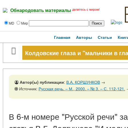
делитесь с миром!
Обнародовать материалы
MD
Мир
Главная
Авторы
Статьи
Книг
Колдовские глаза и "мальчики в гла
Автор(ы) публикации
:
В.А. КОРШУНКОВ
→
Источник:
Русская речь. – М., 2000. – № 3. – С. 112-121.
В 6-м номере "Русской речи" з
статья В.Г. Долгушева "И мальчи