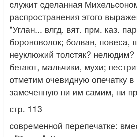
служит сделанная Михельсоном
распространения этого выраже
"Углан... влгд. вят. прм. каз. п
бороноволок; болван, повеса, 
неуклюжий толстяк? нелюдим? с
бегают, мальчики, мухи; пестрит
отметим очевидную опечатку в
замеченную ни им самим, ни п
стр. 113
современной перепечатке: вмес