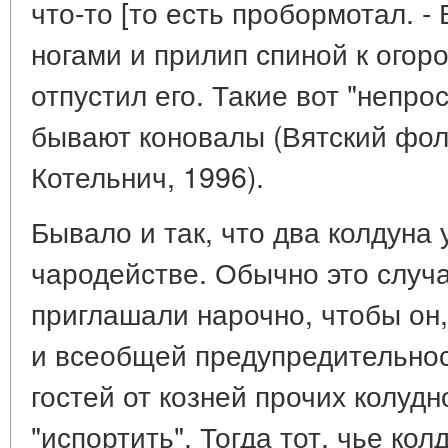
что-то [то есть пробормотал. - В
ногами и прилип спиной к огор
отпустил его. Такие вот "непр
бывают коновалы (Вятский фол
Котельнич, 1996).
Бывало и так, что два колдуна
чародействе. Обычно это случа
приглашали нарочно, чтобы он
и всеобщей предупредительнос
гостей от козней прочих колуд
"испортить". Тогда тот, чье ко