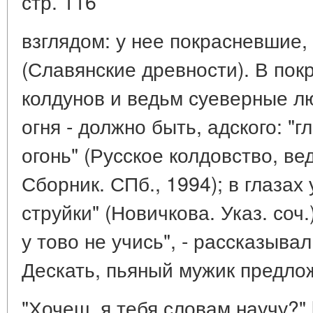
стр. 116
взглядом: у нее покрасневшие, 
(Славянские древности). В пок
колдунов и ведьм суеверные л
огня - должно быть, адского: "гл
огонь" (Русское колдовство, ве
Сборник. СПб., 1994); в глазах
струйки" (Новичкова. Указ. соч.)
у тово не учись", - рассказыва
Дескать, пьяный мужик предлож
"Хочеш, я тебя словам научу?"