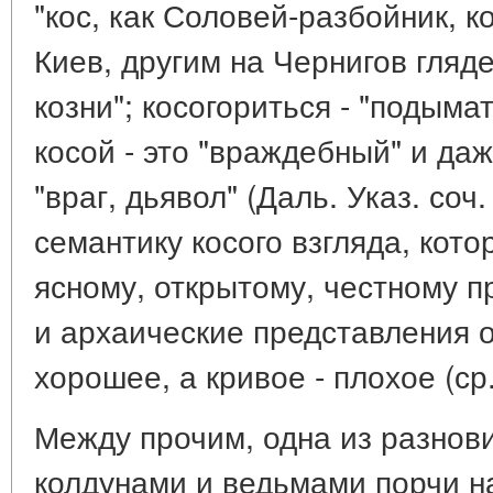
"кос, как Соловей-разбойник, 
Киев, другим на Чернигов гляде
козни"; косогориться - "подыма
косой - это "враждебный" и даж
"враг, дьявол" (Даль. Указ. соч.
семантику косого взгляда, кот
ясному, открытому, честному п
и архаические представления о 
хорошее, а кривое - плохое (ср
Между прочим, одна из разно
колдунами и ведьмами порчи н