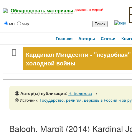
делитесь с миром!
Обнародовать материалы
MD
Мир
Главная
Авторы
Статьи
Книг
Кардинал Миндсенти - "неудобная"
холодной войны
Автор(ы) публикации
:
Н. Белякова
→
Источник:
Государство, религия, церковь в России и за рубежом, № 1, 31 
Balogh, Margit (2014) Kardinal 