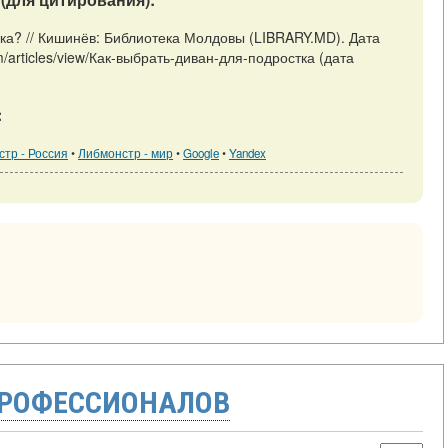
тка? // Кишинёв: Библиотека Молдовы (LIBRARY.MD). Дата
/m/articles/view/Как-выбрать-диван-для-подростка (дата
:
тр - Россия
•
Либмонстр - мир
•
Google
•
Yandex
ПРОФЕССИОНАЛОВ