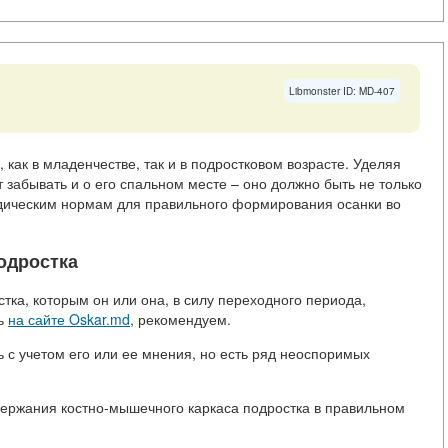
Libmonster ID: MD-407
как в младенчестве, так и в подростковом возрасте. Уделяя
 забывать и о его спальном месте – оно должно быть не только
едическим нормам для правильного формирования осанки во
одростка
тка, которым он или она, в силу переходного периода,
ть
на сайте Oskar.md
, рекомендуем.
 с учетом его или ее мнения, но есть ряд неоспоримых
держания костно-мышечного каркаса подростка в правильном