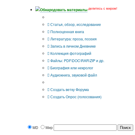
делитесь с миром!
Обнародовать материалы
Что Вы публикуете?
Статья, обзор, исследование
Полноценная книга
Литература: проза, поэзия
Запись в личном Дневнике
Коллекция фотографий
Файлы: PDF\DOC\RAR\ZIP и др.
Биография или некролог
Аудиокнига, звуковой файл
Дополнительные опции:
Создать ветку Форума
Создать Опрос (голосования)
MD
Мир