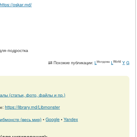
https://oskar.md/
н-для-подростка
Молдова
World
Похожие публикации:
L
L
Y
G
алы (статьи, фото, файлы и пр.)
ре:
https://library.md/Libmonster
ибмонстр (весь мир)
•
Google
•
Yandex
(для цитирования):