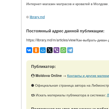
Интернет-магазин матрасов и кроватей в Молдове
©
library.md
Постоянный адрес данной публикации:
https://library.md/m/articles/view/Как-выбрать-дива
Публикатор:
Moldova Online
→
Контакты и другие матери
Официальная страница автора на Либмонст
Искать материалы публикатора в системах:
Л
Постоянная ссылка для научных работ 