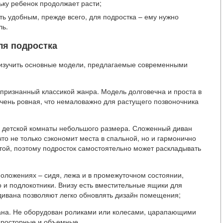
ьку ребенок продолжает расти;
ь удобным, прежде всего, для подростка – ему нужно
ль.
ля подростка
т изучить основные модели, предлагаемые современными
признанный классикой жанра. Модель долговечна и проста в
очень ровная, что немаловажно для растущего позвоночника
я детской комнаты небольшого размера. Сложенный диван
о не только сэкономит места в спальной, но и гармонично
той, поэтому подросток самостоятельно может раскладывать
положениях – сидя, лежа и в промежуточном состоянии,
о и подлокотники. Внизу есть вместительные ящики для
 дивана позволяют легко обновлять дизайн помещения;
вана. Не оборудован роликами или колесами, царапающими
просторные и объемные.