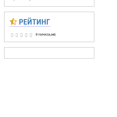
РЕЙТИНГ
0 голос(а,ов)