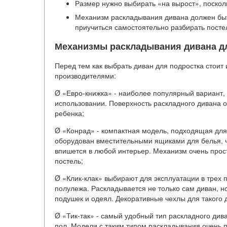
Размер нужно выбирать «на вырост», поскол
Механизм раскладывания дивана должен быт
приучиться самостоятельно разбирать посте
Механизмы раскладывания дивана д
Перед тем как выбрать диван для подростка стои
производителями:
Ø «Евро-книжка» - наиболее популярный вариант, 
использовании. Поверхность раскладного дивана 
ребенка;
Ø «Конрад» - компактная модель, подходящая дл
оборудован вместительными ящиками для белья, чт
впишется в любой интерьер. Механизм очень прос
постель;
Ø «Клик-клак» выбирают для эксплуатации в трех 
полулежа. Раскладывается не только сам диван, н
подушек и одеял. Декоративные чехлы для такого
Ø «Тик-так» - самый удобный тип раскладного ди
пол. Модели с таким типом раскладывания очень 