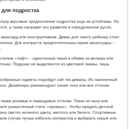
 для подростка
ольку вкусовые предпочтения подростка еще не устойчивы. Но
ся, а также направит его развитие в определенное русло.
авангард или конструктивизм. Диван для такого ребенка стоит
 хлопок. Для контраста предпочтительны яркие аксессуары –
.
стилем «лофт» - однотонные ткани в обивке из велюра или
тонах. Подушки не выделяются из цветовой гаммы, лишь
ообразные гаджеты подойдут хай-тек диваны. Их лаконичный
лоск. Дизайнеры рекомендуют синие тона или все оттенки
также розовые и лавандовые оттенки. Ткани из льна или
нате романтичный стиль «прованс». Чтобы придать детской
на светло-зеленого цвета, желтого или белого. Спортивные
аком случае лучше избегать контрастов и выбирать серые или