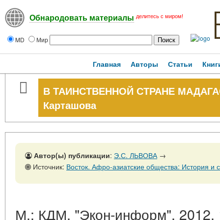
делитесь с миром!
Обнародовать материалы
MD
Мир
Главная
Авторы
Статьи
Книг
В ТАИНСТВЕННОЙ СТРАНЕ МАДАГАСК
Карташова
Автор(ы) публикации
:
Э.С. ЛЬВОВА
→
Источник:
Восток. Афро-азиатские общества: История и современность, № 4, 31 
М.: КДМ, "Экон-информ", 2012. 