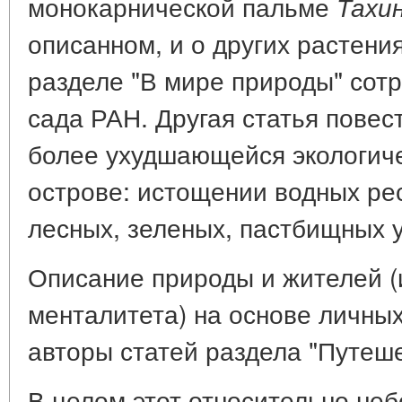
монокарнической пальме
Тахин
описанном, и о других растени
разделе "В мире природы" сотр
сада РАН. Другая статья повес
более ухудшающейся экологиче
острове: истощении водных ре
лесных, зеленых, пастбищных у
Описание природы и жителей (и
менталитета) на основе личны
авторы статей раздела "Путеше
В целом этот относительно не