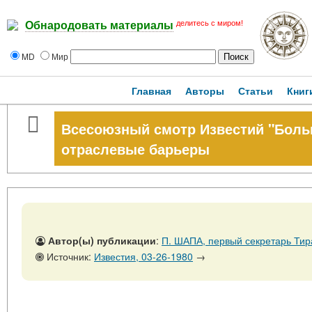
делитесь с миром!
Обнародовать материалы
MD
Мир
Главная
Авторы
Статьи
Книг
Всесоюзный смотр Известий "Боль
отраслевые барьеры
Автор(ы) публикации
:
П. ШАПА, первый секретарь Тир
Источник:
Известия, 03-26-1980
→