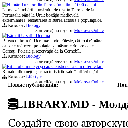
Numărul ursilor din Europa în ultimii 1000 de ani
Istoria schimbării numărului de urși în Europa de la
Portugalia până la Ural: bogăția medievală,
exterminarea, restaurarea și starea actuală a populațiilor.
Каталог:
Biology
3 дней(я) назад
·
от
Moldova Online
Bărbați Urs din Ucraina
Bursucul brun în Ucraina: unde trăiește, cât mai rămâne,
cauzele reducerii populației și măsurile de protecție.
Carpați, Polesie și rezervația de la Cernobîl.
Каталог:
Biology
3 дней(я) назад
·
от
Moldova Online
Ritualul dimineței și caracteristicile sale în diferite țări
Ritualul diminețtii și caracteristicile sale în diferite țări
Каталог:
Lifestyle
4 дней(я) назад
·
от
Moldova Online
Новые публикации:
Поп
LIBRARY.MD - Молда
Создайте свою авторскую