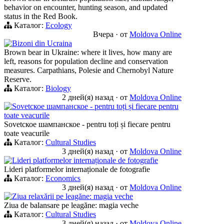
behavior on encounter, hunting season, and updated
status in the Red Book.
Каталог:
Ecology
Вчера
·
от
Moldova Online
Bizoni din Ucraina
Brown bear in Ukraine: where it lives, how many are
left, reasons for population decline and conservation
measures. Carpathians, Polesie and Chernobyl Nature
Reserve.
Каталог:
Biology
2 дней(я) назад
·
от
Moldova Online
Sovetское шампанское - pentru toți și fiecare pentru
toate veacurile
Sovetское шампанское - pentru toți și fiecare pentru
toate veacurile
Каталог:
Cultural Studies
3 дней(я) назад
·
от
Moldova Online
Lideri platformelor internaționale de fotografie
Lideri platformelor internaționale de fotografie
Каталог:
Economics
3 дней(я) назад
·
от
Moldova Online
Ziua relaxării pe leagăne: magia veche
Ziua de balansare pe leagăne: magia veche
Каталог:
Cultural Studies
3 дней(я) назад
·
от
Moldova Online