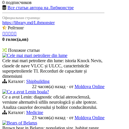
0 подписчиков
Все статьи автора на Либмонстре
Официальная страница:
https://library.md/Libmonster
Рейтинг





0 голос(а,ов)
Похожие статьи
Cele mai mari petroliere din lume
Cele mai mari petroliere din lume: istoria Knock Nevis,
clasele de nave VLCC și ULCC, caracteristicile
superpetrolierele TI. Recorduri de capacitate și
dimensiuni
Каталог:
Shipbuilding
22 часов(а) назад
·
от
Moldova Online
Ce a avut Lenin boala?
Ce a avut Lenin: diagnostic oficial ateroscleroză,
versiune alternativă sifilis neurologică și alte ipoteze.
Analiza cauzelor decesului și bolilor conducătorului.
Каталог:
Medicine
23 часов(а) назад
·
от
Moldova Online
Bears of Belarus
Brown bear in Belarus: population size, habitat range,