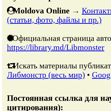
Moldova Online
→
Контакт
(статьи, фото, файлы и пр.)
Официальная страница авто
https://library.md/Libmonster
Искать материалы публикат
Либмонстр (весь мир)
•
Goog
Постоянная ссылка для на
цитирования):