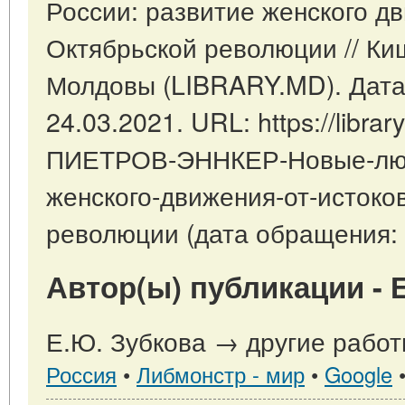
России: развитие женского дв
Октябрьской революции // Ки
Молдовы (LIBRARY.MD). Дата
24.03.2021. URL: https://librar
ПИЕТРОВ-ЭННКЕР-Новые-люд
женского-движения-от-истоко
революции (дата обращения: 
Автор(ы) публикации - 
Е.Ю. Зубкова → другие работ
Россия
•
Либмонстр - мир
•
Google