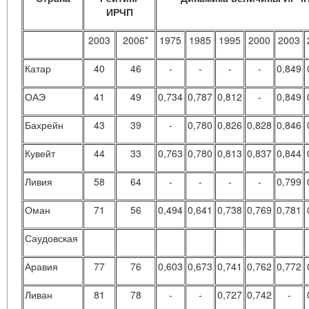
ИРЧП
2003
2006*
1975
1985
1995
2000
2003
Катар
40
46
-
-
-
-
0,849
ОАЭ
41
49
0,734
0,787
0,812
-
0,849
Бахрейн
43
39
-
0,780
0,826
0,828
0,846
Кувейт
44
33
0,763
0,780
0,813
0,837
0,844
Ливия
58
64
-
-
-
-
0,799
Оман
71
56
0,494
0,641
0,738
0,769
0,781
Саудовская
Аравия
77
76
0,603
0,673
0,741
0,762
0,772
Ливан
81
78
-
-
0,727
0,742
-