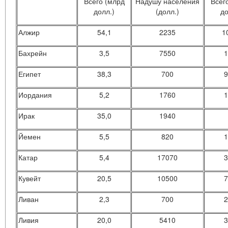
Всего (млрд
Надушу населения
Всег
долл.)
(долл.)
до
Алжир
54,1
2235
1
Бахрейн
3,5
7550
1
Египет
38,3
700
9
Иордания
5,2
1760
1
Ирак
35,0
1940
Йемен
5,5
820
1
Катар
5,4
17070
3
Кувейт
20,5
10500
7
Ливан
2,3
700
2
Ливия
20,0
5410
3