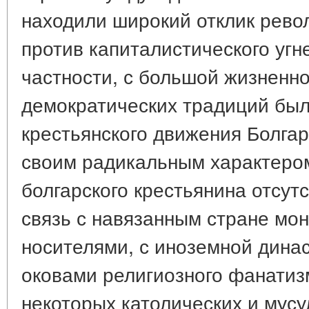
находили широкий отклик рев
против капиталистического угн
частности, с большой жизненн
демократических традиций был
крестьянского движения Болга
своим радикальным характером
болгарского крестьянина отсут
связь с навязанным стране мо
носителями, с иноземной динас
оковами религиозного фанатизм
некоторых католических и мусу