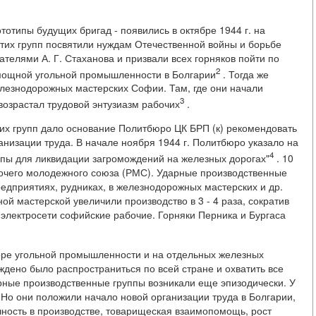
тотипы будущих бригад - появились в октябре 1944 г. на
этих групп посвятили нуждам Отечественной войны и борьбе
телями А. Г. Стаханова и призвали всех горняков пойти по
2
е мощной угольной промышленности в Болгарии
. Тогда же
лезнодорожных мастерских Софии. Там, где они начали
3
возрастал трудовой энтузиазм рабочих
.
х групп дало основание Политбюро ЦК БРП (к) рекомендовать
низации труда. В начале ноября 1944 г. Политбюро указало на
4
ппы для ликвидации загромождений на железных дорогах"
. 10
бочего молодежного союза (РМС). Ударные производственные
дприятиях, рудниках, в железнодорожных мастерских и др.
 мастерской увеличили производство в 3 - 4 раза, сократив
электросети софийские рабочие. Горняки Перника и Бургаса
торе угольной промышленности и на отдельных железных
дено было распространиться по всей стране и охватить все
ные производственные группы возникали еще эпизодически. У
. Но они положили начало новой организации труда в Болгарии,
чность в производстве, товарищеская взаимопомощь, рост