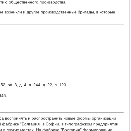
итию общественного производства.
 возникли и другие производственные бригады, в которые
, оп. 3, д. 4, л. 244; д. 22, л. 120.
945.
сса воспринять и распространить новые формы организации
й фабрике "Болгария" в Софии, в типографском предприятии
 и в других местах. На фабрике "Болгария" формирование