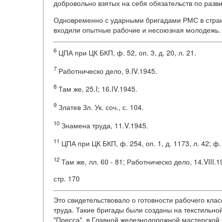
добровольно взятых на себя обязательств по разв
Одновременно с ударными бригадами РМС в стране
входили опытные рабочие и несоюзная молодежь.
6
ЦПА при ЦК БКП, ф. 52, оп. 3, д. 20, л. 21.
7
Работническо дело, 9.IV.1945.
8
Там же, 25.I; 16.IV.1945.
9
Златев Зл. Ук. соч., с. 104.
10
Знамена труда, 11.V.1945.
11
ЦПА при ЦК БКП, ф. 254, оп. 1, д. 1173, л. 42; ф. 52
12
Там же, лл. 60 - 81; Работническо дело, 14.VIII.1
стр. 170
Это свидетельствовало о готовности рабочего кла
труда. Такие бригады были созданы на текстильно
"Пресса", в Главной железнодорожной мастерской