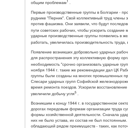
1
общим проблемам
.
Первые производственные группы в Болгарии - про
руднике "Перник". Свой коллективный труд члены 
против фашизма. Они заявили, что будут последова
пути советских рабочих, чтобы ускорить создани
ударные производственные группы появились в же
работать, увеличилась производительность труда, 
Появление возникших добровольно ударных рабочи
для распространения эту коллективную форму орга
необходимость "срочно организовать ударные гру
ноября 1944 г. такие же рекомендации дал ЦК Ра
группы были созданы на многих промышленных пре
Слесари ударных групп Софийской железнодорожной
время ремонта поездов. Ускорили восстановление 
5
увеличили добычу угля
.
Возникшим к концу 1944 г. в государственном сек
дорогах передовым формам организации труда суж
формы хозяйственной деятельности. Сначала удар
них не было устава, их состав не был постоянным
обладающей рядом преимуществ - таких, как пото