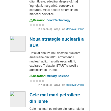
dăunătoare: adevărul despre cârnați,
înghețată, margarină, conserve și
cebureci. Mituri despre naturalitatea
mâncării sovietice.
Каталог:
Food Technology
11 часов(а) назад
·
от
Moldova Online
Noua strategie nucleară a
SUA
Detaliat analiza noii doctrine nucleare
americane din 2026: armamentul
nuclear tactic, riscurile escaladării,
expirarea Tratatului START și poziția
administrației Trump.
Каталог:
Military Science
14 часов(а) назад
·
от
Moldova Online
Cele mai mari petroliere
din lume
Cele mai mari petroliere din lume: istoria