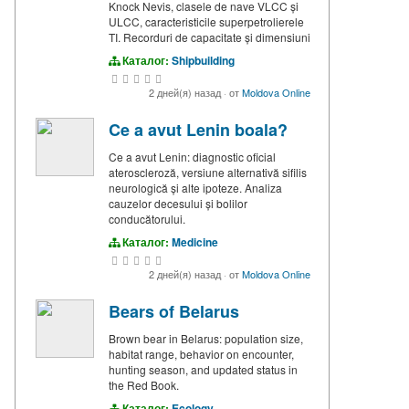
Knock Nevis, clasele de nave VLCC și
ULCC, caracteristicile superpetrolierele
TI. Recorduri de capacitate și dimensiuni
Каталог:
Shipbuilding
2 дней(я) назад
·
от
Moldova Online
Ce a avut Lenin boala?
Ce a avut Lenin: diagnostic oficial
ateroscleroză, versiune alternativă sifilis
neurologică și alte ipoteze. Analiza
cauzelor decesului și bolilor
conducătorului.
Каталог:
Medicine
2 дней(я) назад
·
от
Moldova Online
Bears of Belarus
Brown bear in Belarus: population size,
habitat range, behavior on encounter,
hunting season, and updated status in
the Red Book.
Каталог:
Ecology