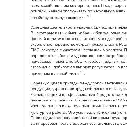
всем хозяйственном секторе страны. В ходе сорев
бригады, начали обслуживать по нескольку машин
10
хозяйству немалую экономию
.
Успешная деятельность ударных бригад привлекла
В некоторых из них были избраны бригадирами ли
формой политического воспитания молодых рабочи
укрепление народно-демократической власти. Реш
РМС, зачастую с участием несоюзной молодежи. П
народного хозяйства и удовлетворении потребнос
присваивали имена погибших героев и видных пол
стремились добиваться высоких результатов на пр
11
примером в личной жизни
.
Соревнующиеся бригады между собой заключали д
продукции, укреплении трудовой дисциплины, кул
квалификации и профессиональной подготовки и др
деятельности рабочих. В ходе соревнования 1945 
член ежедневно и еженедельно отчитывались о рез
культурной работы. Это усиливало коллективную и
Происходило становление такой системы труда, п
заинтересованностью высокая сознательность, са