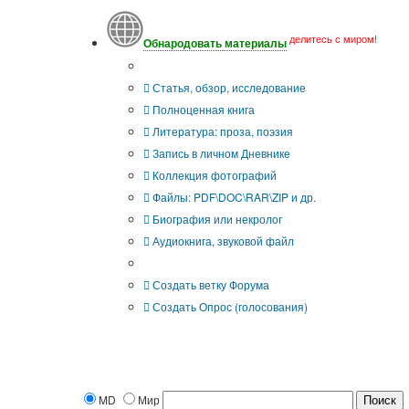
делитесь с миром!
Обнародовать материалы
Что Вы публикуете?
Статья, обзор, исследование
Полноценная книга
Литература: проза, поэзия
Запись в личном Дневнике
Коллекция фотографий
Файлы: PDF\DOC\RAR\ZIP и др.
Биография или некролог
Аудиокнига, звуковой файл
Дополнительные опции:
Создать ветку Форума
Создать Опрос (голосования)
MD
Мир