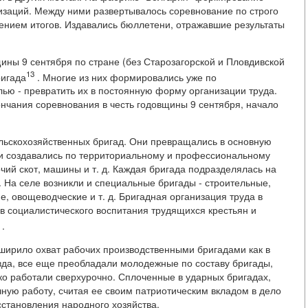
заций. Между ними развертывалось соревнование по строго
нием итогов. Издавались бюллетени, отражавшие результаты
вщины 9 сентября по стране (без Старозагорской и Пловдивской
13
ригада
. Многие из них формировались уже по
ью - превратить их в постоянную форму организации труда.
кончания соревнования в честь годовщины 9 сентября, начало
ельскохозяйственных бригад. Они превращались в основную
ни создавались по территориальному и профессиональному
чий скот, машины и т. д. Каждая бригада подразделялась на
. На селе возникли и специальные бригады - строительные,
, овощеводческие и т. д. Бригадная организация труда в
в социалистического воспитания трудящихся крестьян и
.
сширило охват рабочих производственными бригадами как в
вда, все еще преобладали молодежные по составу бригады,
о работали сверхурочно. Сплоченные в ударных бригадах,
ную работу, считая ее своим патриотическим вкладом в дело
сстановления народного хозяйства.