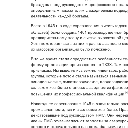
бригад шло под руководством профсоюзных органи
определенным показателям с ежедневным подведе
деятельности каждой бригады.
Всего в 1945 г. в ходе соревнования в честь годо
областей) была создана 1401 производственная б
предварительному плану и с четко выраженной цел
Хотя некоторая часть из них и распалась после о
их массовой организации было положено.
В то же время стали определяться особенности с
форму организации производства - в ТКЗХ. Там о
признакам. Им выделялись земля, инвентарь, рабо
группы, которые потом стали называться звеньями
винодельческие, животноводческие, плодоводческие
сельском хозяйстве становилась одним из факторо
14
повышения их профессиональной квалификации
Новогоднее соревнование 1945 г. значительно ра
промышленности, так и в сельском хозяйстве. Пра
действовавшие под руководством РМС. Они нередк
члены РМС отказывались от зарплаты за сверхуроч
полного и окончательного разгрома фашизма и во