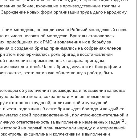
нования рабочие, входившие в производственные группы и
. Зарождение новых форм организации труда дало народному
 к ним молодежь, не входившую в Рабочий молодежный союз.
ца из числа несоюзной молодежи. Бригады становились
х, приобщения их к РМС и вовлечения их в борьбу за
ения о создании бригад принимались на собраниях членов
ри этом подчеркивалась роль бригад в восстановлении
тей населения в промышленных товарах. Бригадам
итических деятелей. Члены бригад изучали их биографии и
оизводстве, вести активную общественную работу, быть
оговоры об увеличении производства и повышении качества
ьтуре рабочего места, сохранности машин, повышении
угих сторонах трудовой, политической и культурной
г. в честь годовщины 9 сентября каждая бригада и каждый ее
ультатах своей производственной, политико-воспитательной и
12
 личную ответственность за выполнение намеченных задач
.
ри которой на первый план выступали наряду с
материальной
моконтроль, дисциплина и коллективизм в выполнении