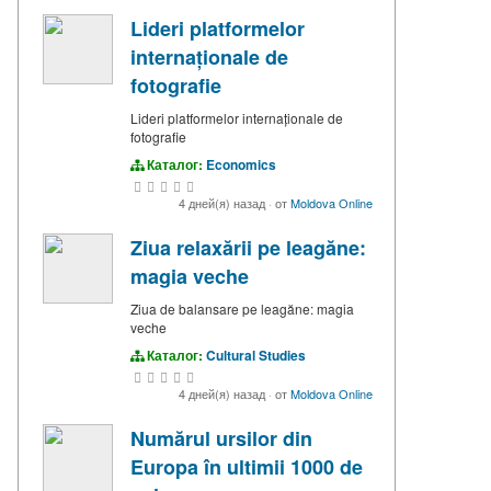
Lideri platformelor
internaționale de
fotografie
Lideri platformelor internaționale de
fotografie
Каталог:
Economics
4 дней(я) назад
·
от
Moldova Online
Ziua relaxării pe leagăne:
magia veche
Ziua de balansare pe leagăne: magia
veche
Каталог:
Cultural Studies
4 дней(я) назад
·
от
Moldova Online
Numărul ursilor din
Europa în ultimii 1000 de