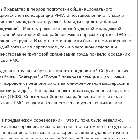
ый характер в период подготовки общенационального
национальной конференции РМС. В постановлении от 3 марта
риятиях молодежные трудовые бригады с целью добиться
6
родукции
. Местом рождения первой ударной молодежной
орожной мастерской все рабочие уже в первом квартале 1945 г.
ударные группы. В марте этого года ими было отремонтировано
дый заказ как в паровозном, так и в вагонном отделении
енствование групповой организации труда привело к созданию
гады РМС.
ударные группы и бригады многих предприятий Софии - таких,
абрики "Болгария" и "Ботуш", товарная станция и др. Новые
 габровских предприятиях, в вагонно-ремонтной мастерской в
8
яховица и др.
. Появились первые производственные бригады
вах (ТКЗХ). Сельскохозяйственные рабочие конного завода
ригады РМС во время весеннего сева и успешно выполнили
 в предмайском соревновании 1945 г., пока было невелико.
и этим соревнованием, отмечали, что в этом деле не удалось
 появление организованного соревнования и ударных групп и
е значение; они стали основой будущей организации труда во