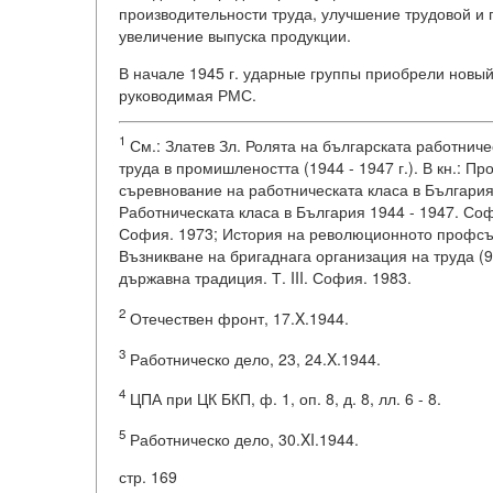
производительности труда, улучшение трудовой и 
увеличение выпуска продукции.
В начале 1945 г. ударные группы приобрели новый
руководимая РМС.
1
См.: Златев Зл. Ролята на българската работниче
труда в промишлеността (1944 - 1947 г.). В кн.: 
съревнование на работническата класа в България (
Работническата класа в България 1944 - 1947. Со
София. 1973; История на революционното профсъю
Възникване на бригаднага организация на труда (9.IX
държавна традиция. Т. III. София. 1983.
2
Отечествен фронт, 17.X.1944.
3
Работническо дело, 23, 24.X.1944.
4
ЦПА при ЦК БКП, ф. 1, оп. 8, д. 8, лл. 6 - 8.
5
Работническо дело, 30.XI.1944.
стр. 169