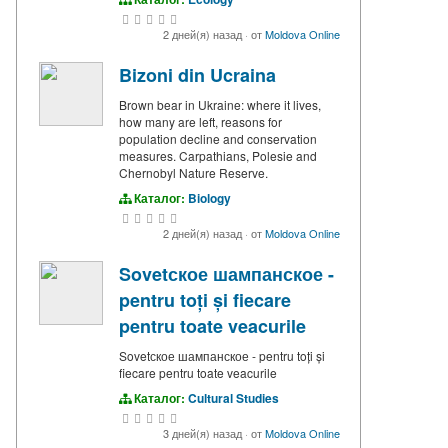
2 дней(я) назад
·
от
Moldova Online
Bizoni din Ucraina
Brown bear in Ukraine: where it lives,
how many are left, reasons for
population decline and conservation
measures. Carpathians, Polesie and
Chernobyl Nature Reserve.
Каталог:
Biology
2 дней(я) назад
·
от
Moldova Online
Sovetское шампанское -
pentru toți și fiecare
pentru toate veacurile
Sovetское шампанское - pentru toți și
fiecare pentru toate veacurile
Каталог:
Cultural Studies
3 дней(я) назад
·
от
Moldova Online