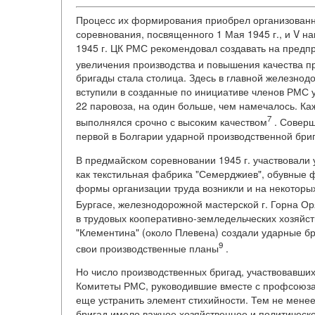
Процесс их формирования приобрел организованн
соревнования, посвященного 1 Мая 1945 г., и V 
1945 г. ЦК РМС рекомендовал создавать на предп
увеличения производства и повышения качества п
бригады стала столица. Здесь в главной железнод
вступили в созданные по инициативе членов РМС 
22 паровоза, на один больше, чем намечалось. Каж
7
выполнялся срочно с высоким качеством
. Соверш
первой в Болгарии ударной производственной бри
В предмайском соревновании 1945 г. участвовали 
как текстильная фабрика "Семерджиев", обувные ф
формы организации труда возникли и на некоторых
Бургасе, железнодорожной мастерской г. Горна Ор
в трудовых кооперативно-земледельческих хозяйст
"Клементина" (около Плевена) создали ударные б
9
свои производственные планы
.
Но число производственных бригад, участвовавших
Комитеты РМС, руководившие вместе с профсоюзам
еще устранить элемент стихийности. Тем не менее
бригад имело важное хозяйственное и политическо