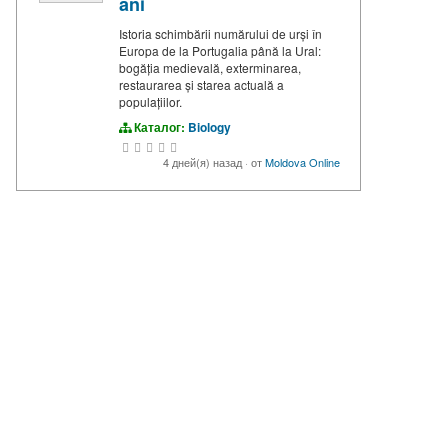
ani
Istoria schimbării numărului de urși în
Europa de la Portugalia până la Ural:
bogăția medievală, exterminarea,
restaurarea și starea actuală a
populațiilor.
Каталог:
Biology
4 дней(я) назад
·
от
Moldova Online