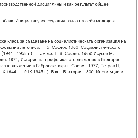
производственной дисциплины и как результат общее
 облик. Инициативу их создания взяла на себя молодежь,
ска класа за създаване на социалистическата организация на
Профсъюзни летописи. Т. 5. София. 1966; Социалистическото
1944 - 1958 г.). - Там же. Т. 8. София. 1969; Йсусов М.
фия. 1971; История на профсъюзното движение в България.
зно движение в Габровски окръг. София. 1977; Петров Ц.
.1944 г. - 9.IX.1945 г.). В кн.: България 1300. Институции и